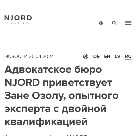
Skip
to
main
content
НОВОСТИ
25.04.2024
DE
EN
LV
RU
Адвокатское бюро
NJORD приветствует
MAIN
НОВОС
Зане Озолу, опытного
MEN
эксперта с двойной
SMAL
квалификацией