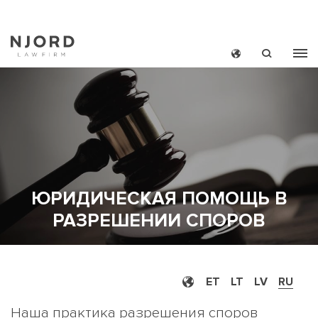
Skip
to
main
content
ЮРИДИЧЕСКАЯ ПОМОЩЬ В
MAIN
НОВОС
РАЗРЕШЕНИИ СПОРОВ
MEN
SMAL
ET
LT
LV
RU
Наша практика разрешения споров