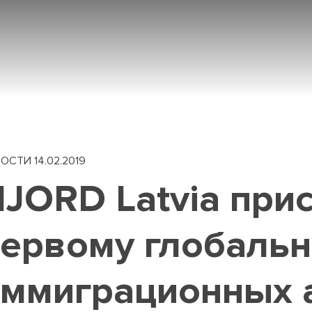
N
M
ВОСТИ
14.02.2019
JORD Latvia при
ервому глобальн
ммиграционных 