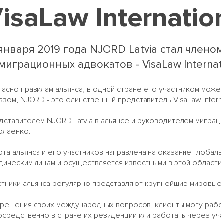
isaLaw Internatio
 января 2019 года NJORD Latvia стал член
миграционных адвокатов - VisaLaw Internati
ласно правилам альянса, в одной стране его участником мож
азом, NJORD - это единственный представитель
VisaLaw Intern
дставителем NJORD Latvia в альянсе и руководителем миграц
олаенко.
та альянса и его участников направлена на оказание глобал
дическим лицам и осуществляется известными в этой области
стники альянса регулярно представляют крупнейшие мировые
решения своих международных вопросов, клиенты могу работат
осредственно в стране их резиденции или работать через уча