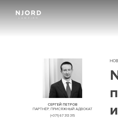
Skip
to
main
content
НО
N
п
и
СЕРГЕЙ ПЕТРОВ
ПАРТНЁР, ПРИСЯЖНЫЙ АДВОКАТ
(+371) 67 313 315