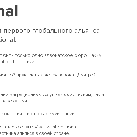
nal
ом первого глобального альянса
onal.
ет быть только одно адвокатское бюро. Таким
ational
в Латвии.
ионной практики является адвокат Дмитрий
ьных миграционных услуг как физическим, так и
 адвокатами.
 компании в вопросах иммиграции.
ь с членами Visalaw International
стника альянса в своей стране.