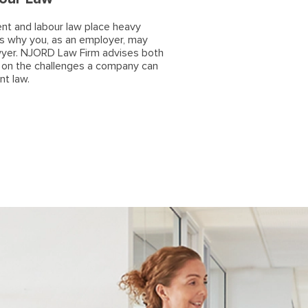
nt and labour law place heavy
s why you, as an employer, may
awyer. NJORD Law Firm advises both
 on the challenges a company can
nt law.
у
кспертиза и возможности
ВАЛИФИЦИРОВАННЫХ
влено 08.09.2023)
оссии и Беларуси?
)
миграционных адвокатов —
ТВИИ)