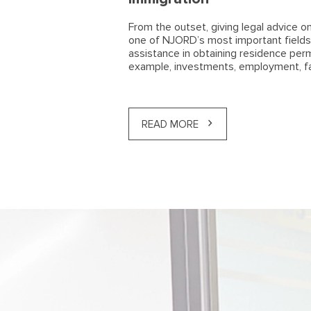
From the outset, giving legal advice o
one of NJORD’s most important fields
assistance in obtaining residence perm
example, investments, employment, fam
READ MORE
Латвийская золотая виза: и
Инвестирование в элитную н
Гражданство Латвии по кор
Гражданство Латвии по кор
ПОЛУЧЕНИЕ ВИДА НА ЖИТ
NJORD LATVIA: АКТУАЛЬНАЯ
Получит ли Латвия высокок
ВИД НА ЖИТЕЛЬСТВО В ЛАТ
NJORD Latvia присоединилс
получения вида на жительст
СПЕЦИАЛИСТОВ (ПОЛУЧЕНИ
VisaLaw International