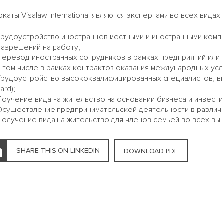
каты Visalaw International являются экспертами во всех вида
Трудоустройство иностранцев местными и иностранными компа
разрешений на работу;
Перевод иностранных сотрудников в рамках предприятий или 
в том числе в рамках контрактов оказания международных усл
Трудоустройство высококвалифицированных специалистов, вк
ard);​
Поучение вида на жительство на основании бизнеса и инвести
Осуществление предпринимательской деятельности в различн
Получение вида на жительство для членов семьей во всех вы
SHARE THIS ON LINKEDIN
DOWNLOAD PDF