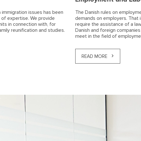
n immigration issues has been
The Danish rules on employme
 of expertise. We provide
demands on employers. That i
its in connection with, for
require the assistance of a l
ily reunification and studies.
Danish and foreign companies
meet in the field of employme
READ MORE
нвестиции, которые открывают Европ
едвижимость в Риге: юридическая э
ням для граждан Израиля
ням
ЕЛЬСТВО В ЛАТВИИ ДЛЯ ВЫСОКОК
 СИТУАЦИЯ С ПОЛУЧЕНИЕМ ВНЖ (обно
валифицированных специалистов из Р
ВИИ ДЛЯ СТАРТАПОВ (СТАРТАП ВИЗА
я к первому глобальному альянсу им
во с компанией NJORD Law Firm
Е ГОЛУБОЙ КАРТЫ ЕВРОСОЮЗА В ЛА