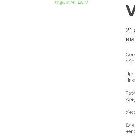
SP@NJORDLAW.LV
V
21
им
Сог
обр
Пре
Ник
Рабо
юри
Уча
Для 
неп