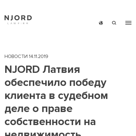
Skip
to
main
content
НОВОСТИ
14.11.2019
NJORD Латвия
обеспечило победу
MAIN
НОВОС
клиента в судебном
MEN
деле о праве
SMAL
собственности на
недвижимость