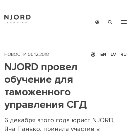
Skip
to
main
content
НОВОСТИ
06.12.2018
EN
LV
RU
NJORD провел
обучение для
MAIN
НОВОС
таможенного
MEN
управления СГД
SMAL
6 декабря этого года юрист NJORD,
Яна Панько, приняла участие в