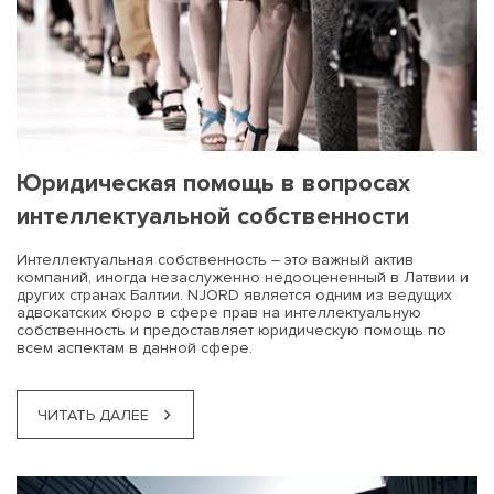
ответственность за распечатанный
авторское право
таможенного управления СГД
брендов по дешевой цене.
AG в суде в связи с незаконным
юридическую помощь SUPERDRY
на 3D-принтере предмет с
Оправдывает ли низкая цена риск?
использованием товарного знака
дефектом?
Юридическая помощь в вопросах
интеллектуальной собственности
Интеллектуальная собственность – это важный актив
компаний, иногда незаслуженно недооцененный в Латвии и
других странах Балтии. NJORD является одним из ведущих
адвокатских бюро в сфере прав на интеллектуальную
собственность и предоставляет юридическую помощь по
всем аспектам в данной сфере.
ЧИТАТЬ ДАЛЕЕ