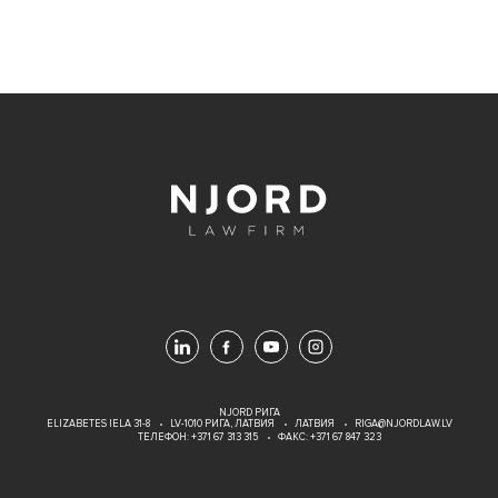
NJORD РИГА
ELIZABETES IELA 31-8
LV-1010 РИГА, ЛАТВИЯ
ЛАТВИЯ
RIGA@NJORDLAW.LV
ТЕЛЕФОН:
+371 67 313 315
ФАКС: +371 67 847 323