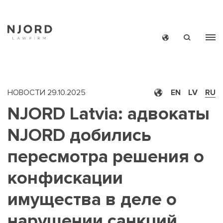
Skip
to
main
content
НОВОСТИ
29.10.2025
EN
LV
RU
NJORD Latvia: адвокаты
NJORD добились
MAIN
НОВОС
пересмотра решения о
MEN
конфискации
SMAL
имущества в деле о
нарушении санкций