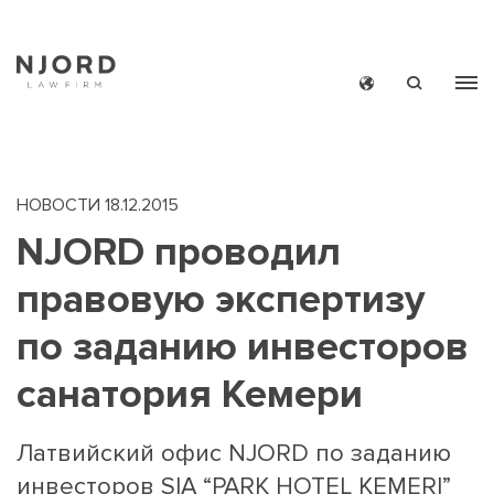
Skip
to
main
content
НОВОСТИ
18.12.2015
NJORD проводил
правовую экспертизу
MAIN
НОВОС
по заданию инвесторов
MEN
санатория Кемери
SMAL
Латвийский офис NJORD по заданию
инвесторов SIA “PARK HOTEL ĶEMERI”