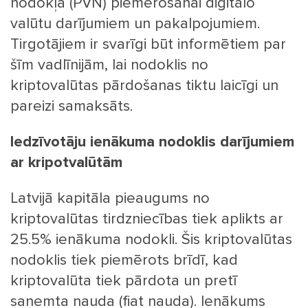
nodokļa (PVN) piemērošanai digitālo
valūtu darījumiem un pakalpojumiem.
Tirgotājiem ir svarīgi būt informētiem par
šīm vadlīnijām, lai nodoklis no
kriptovalūtas pārdošanas tiktu laicīgi un
pareizi samaksāts.
Iedzīvotāju ienākuma nodoklis darījumiem
ar kripotvalūtām
Latvijā kapitāla pieaugums no
kriptovalūtas tirdzniecības tiek aplikts ar
25.5% ienākuma nodokli. Šis kriptovalūtas
nodoklis tiek piemērots brīdī, kad
kriptovalūta tiek pārdota un pretī
saņemta nauda (fiat nauda). Ienākums