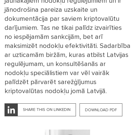
jaunākajiem nodokļu regulējumiem un ir
jānodrošina pareiza uzskaite un
dokumentācija par saviem kriptovalūtu
darījumiem. Tas ne tikai palīdz izvairīties
no iespējamām sankcijām, bet arī
maksimizēt nodokļu efektivitāti. Sadarbība
ar uzticamām biržām, kuras atbilst Latvijas
regulējumam, un konsultēšanās ar
nodokļu speciālistiem var vēl vairāk
palīdzēt pārvarēt sarežģījumus
kriptovalūtas nodokļu jomā Latvijā.
SHARE THIS ON LINKEDIN
DOWNLOAD PDF