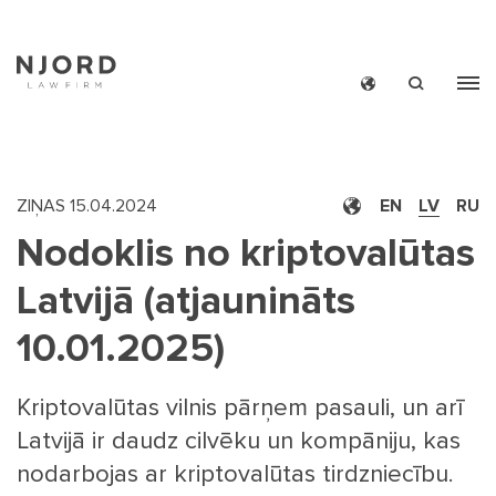
Skip
to
main
content
ZIŅAS
15.04.2024
EN
LV
RU
Nodoklis no kriptovalūtas
Latvijā (atjaunināts
MAIN
ZIŅ
10.01.2025)
MEN
BIĻETE
SMAL
KONTAK
Kriptovalūtas vilnis pārņem pasauli, un arī
Latvijā ir daudz cilvēku un kompāniju, kas
nodarbojas ar kriptovalūtas tirdzniecību.