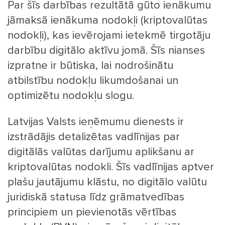
Par šīs darbības rezultātā gūto ienākumu
jāmaksā ienākuma nodokļi (kriptovalūtas
nodokļi), kas ievērojami ietekmē tirgotāju
darbību digitālo aktīvu jomā. Šīs nianses
izpratne ir būtiska, lai nodrošinātu
atbilstību nodokļu likumdošanai un
optimizētu nodokļu slogu.
Latvijas Valsts ieņēmumu dienests ir
izstrādājis detalizētas vadlīnijas par
digitālās valūtas darījumu aplikšanu ar
kriptovalūtas nodokli. Šīs vadlīnijas aptver
plašu jautājumu klāstu, no digitālo valūtu
juridiskā statusa līdz grāmatvedības
principiem un pievienotās vērtības