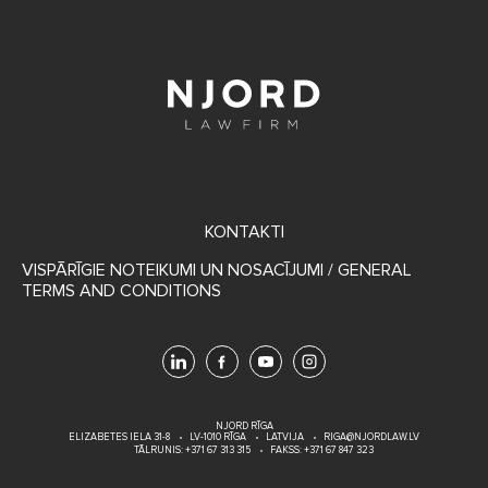
FOOTER
KONTAKTI
MENU
VISPĀRĪGIE NOTEIKUMI UN NOSACĪJUMI / GENERAL
TERMS AND CONDITIONS
NJORD RĪGA
ELIZABETES IELA 31-8
LV-1010 RĪGA
LATVIJA
RIGA@NJORDLAW.LV
TĀLRUNIS:
+371 67 313 315
FAKSS: +371 67 847 323