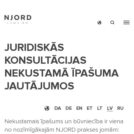
Skip
to
main
JURIDISKĀS
content
KONSULTĀCIJAS
NEKUSTAMĀ ĪPAŠUMA
JAUTĀJUMOS
MAIN
ZIŅ
MEN
BIĻETE
SMAL
KONTAK
DA
DE
EN
ET
LT
LV
RU
Nekustamais īpašums un būvniecība ir viena
no nozīmīgākajām NJORD prakses jomām: