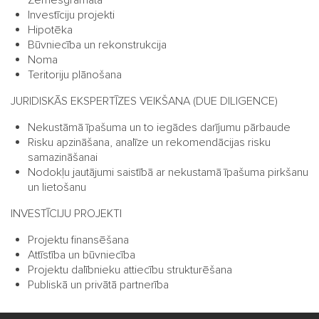
Zemesgrāmatā
Investīciju projekti
Hipotēka
Būvniecība un rekonstrukcija
Noma
Teritoriju plānošana
JURIDISKĀS EKSPERTĪZES VEIKŠANA (DUE DILIGENCE)
Nekustāmā īpašuma un to iegādes darījumu pārbaude
Risku apzināšana, analīze un rekomendācijas risku
samazināšanai
Nodokļu jautājumi saistībā ar nekustamā īpašuma pirkšanu
un lietošanu
INVESTĪCIJU PROJEKTI
Projektu finansēšana
Attīstība un būvniecība
Projektu dalībnieku attiecību strukturēšana
Publiskā un privātā partnerība