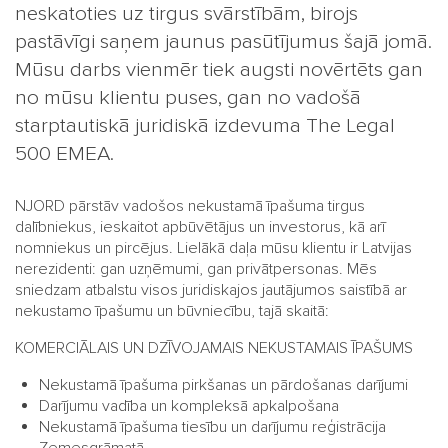
neskatoties uz tirgus svārstībām, birojs
pastāvīgi saņem jaunus pasūtījumus šajā jomā.
Mūsu darbs vienmēr tiek augsti novērtēts gan
no mūsu klientu puses, gan no vadošā
starptautiskā juridiskā izdevuma The Legal
500 EMEA.
NJORD pārstāv vadošos nekustamā īpašuma tirgus
dalībniekus, ieskaitot apbūvētājus un investorus, kā arī
nomniekus un pircējus. Lielākā daļa mūsu klientu ir Latvijas
nerezidenti: gan uzņēmumi, gan privātpersonas. Mēs
sniedzam atbalstu visos juridiskajos jautājumos saistībā ar
nekustamo īpašumu un būvniecību, tajā skaitā:
KOMERCIĀLAIS UN DZĪVOJAMAIS NEKUSTAMAIS ĪPAŠUMS
Nekustamā īpašuma pirkšanas un pārdošanas darījumi
Darījumu vadība un kompleksā apkalpošana
Nekustamā īpašuma tiesību un darījumu reģistrācija