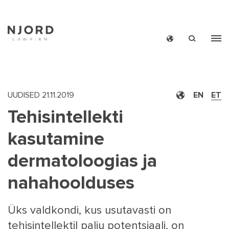
Skip
to
main
content
UUDISED
21.11.2019
EN
ET
Tehisintellekti
MAIN
UUDIS
kasutamine
MEN
NJO
dermatoloogias ja
SMAL
COMI
nahahoolduses
NJO
TE
UUDISKI
Üks valdkondi, kus usutavasti on
KONTA
tehisintellektil palju potentsiaali, on