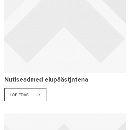
Nutiseadmed elupäästjatena
LOE EDASI