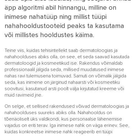
äpp algoritmi abil hinnangu, milline on
inimese nahatüüp ning millist tüüpi
nahahooldustooteid peaks ta kasutama
või millistes hooldustes käima.
Teine viis, kuidas tehisintellekt saab dermatoloogias ja
nahahoolduses abiks olla, on see, et seda saavad kasutada
dermatoloogid ja kosmeetikud ise. Rakendus võimaldab
professionaalil jälgida seda, millised muudatused inimese
nahas ravi tulemusena toimuvad. Samuti on võimalik jälgida
seda, kas inimene on järginud nahaarsti või kosmeetiku
soovitusi, kasutanud arsti poolt välja kirjutatud kreeme või
muid ravimeid jne.
On selge, et sellised rakendused võivad dermatoloogias ja
nahahoolduses suureks abiks olla. Nahahooldus on
tõenäoliselt üks valdkondi, kus personaalse lähenemise
vajadus on eriti terav. Iga inimese nahk on väga erinev. See,
kuidas konkreetse inimese nahk reageerib eri tüüpi