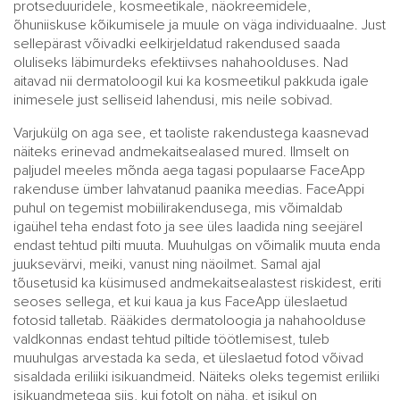
protseduuridele, kosmeetikale, näokreemidele,
õhuniiskuse kõikumisele ja muule on väga individuaalne. Just
sellepärast võivadki eelkirjeldatud rakendused saada
oluliseks läbimurdeks efektiivses nahahoolduses. Nad
aitavad nii dermatoloogil kui ka kosmeetikul pakkuda igale
inimesele just selliseid lahendusi, mis neile sobivad.
Varjukülg on aga see, et taoliste rakendustega kaasnevad
näiteks erinevad andmekaitsealased mured. Ilmselt on
paljudel meeles mõnda aega tagasi populaarse FaceApp
rakenduse ümber lahvatanud paanika meedias. FaceAppi
puhul on tegemist mobiilirakendusega, mis võimaldab
igaühel teha endast foto ja see üles laadida ning seejärel
endast tehtud pilti muuta. Muuhulgas on võimalik muuta enda
juuksevärvi, meiki, vanust ning näoilmet. Samal ajal
tõusetusid ka küsimused andmekaitsealastest riskidest, eriti
seoses sellega, et kui kaua ja kus FaceApp üleslaetud
fotosid talletab. Rääkides dermatoloogia ja nahahoolduse
valdkonnas endast tehtud piltide töötlemisest, tuleb
muuhulgas arvestada ka seda, et üleslaetud fotod võivad
sisaldada eriliiki isikuandmeid. Näiteks oleks tegemist eriliiki
isikuandmetega siis, kui fotolt on näha, et isikul on