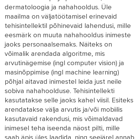
dermatoloogia ja nahahooldus. Üle
maailma on väljatöötamisel erinevaid
tehisintellektil põhinevaid lahendusi, mille
eesmärk on muuta nahahooldus inimeste
jaoks personaalsemaks. Näiteks on
võimalik arendada algoritme, mis
arvutinägemise (ingl computer vision) ja
masinõppimise (ingl machine learning)
põhjal aitavad inimestel leida just neile
sobiva nahahoolduse. Tehisintellekti
kasutatakse selle jaoks kahel viisil. Esiteks
arendatakse välja arvutis ja/või mobiilis
kasutavaid rakendusi, mis võimaldavad
inimesel teha iseenda näost pilti, mille
saab äpis üles laadida, ning seejärel annab