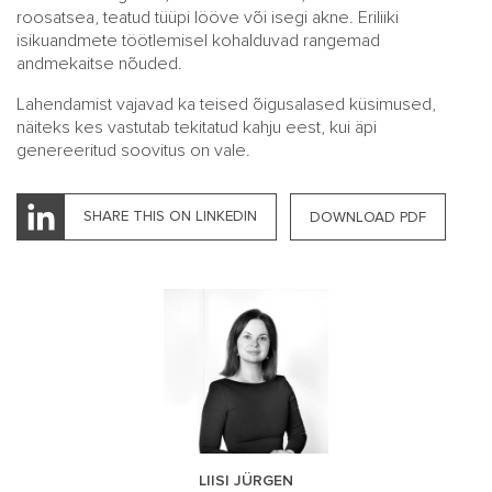
roosatsea, teatud tüüpi lööve või isegi akne. Eriliiki
isikuandmete töötlemisel kohalduvad rangemad
andmekaitse nõuded.
Lahendamist vajavad ka teised õigusalased küsimused,
näiteks kes vastutab tekitatud kahju eest, kui äpi
genereeritud soovitus on vale.
SHARE THIS ON LINKEDIN
DOWNLOAD PDF
LIISI JÜRGEN