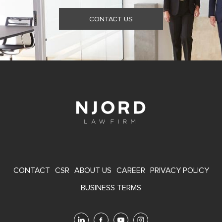
CONTACT US
FOOTER
CONTACT
CSR
ABOUT US
CAREER
PRIVACY POLICY
MENU
BUSINESS TERMS