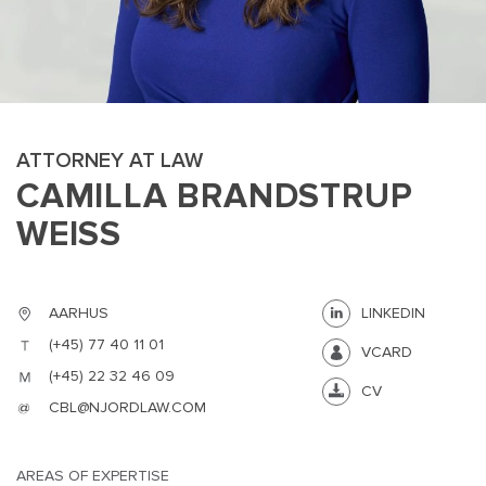
ATTORNEY AT LAW
CAMILLA BRANDSTRUP
MAIN
NJO
WEISS
MENU
COMI
SMALL
NEWSLETT
CONTA
AARHUS
LINKEDIN
ABOUT 
(+45) 77 40 11 01
VCARD
(+45) 22 32 46 09
CV
CBL@NJORDLAW.COM
AREAS OF EXPERTISE