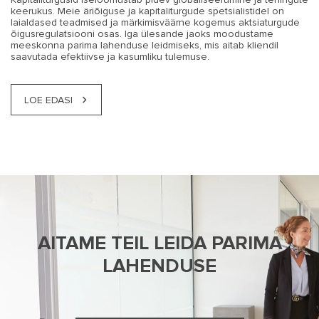
keerukus. Meie äriõiguse ja kapitaliturgude spetsialistidel on
laialdased teadmised ja märkimisväärne kogemus aktsiaturgude
õigusregulatsiooni osas. Iga ülesande jaoks moodustame
meeskonna parima lahenduse leidmiseks, mis aitab kliendil
saavutada efektiivse ja kasumliku tulemuse.
LOE EDASI
AITAME TEIL LEIDA PARIMA
LAHENDUSE