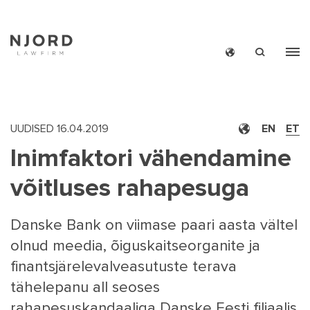
Skip
to
main
content
UUDISED
16.04.2019
EN
ET
Inimfaktori vähendamine
MAIN
UUDIS
võitluses rahapesuga
MEN
NJO
SMAL
COMI
Danske Bank on viimase paari aasta vältel
NJO
olnud meedia, õiguskaitseorganite ja
TE
finantsjärelevalveasutuste terava
UUDISKI
tähelepanu all seoses
KONTA
rahapesuskandaaliga Danske Eesti filiaalis.