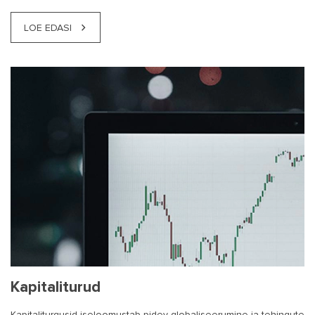
LOE EDASI
Kapitaliturud
Kapitaliturgusid iseloomustab pidev globaliseerumine ja tehingute