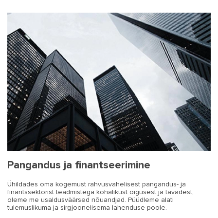
Ühisrahastusplatvormid peavad
Ühisrahastusteenuste loakohustus
Estonian Japan Trading Company AS
Uued regulatsioonid
Inimfaktori vähendamine võitluses
Kes peavad järgima
‘Paysera LT’ UAB vs Lietuvos bankas
Finantsinspektsioonilt tegevusloa
hakkab kehtima 10. novembrist
aktsiad Nasdaq Balti alternatiivturul
ühisrahastusteenuse pakkujatele
rahapesuga
rahapesuvastaseid reegleid?
(Leedu Pank)
taotlema
2022.a.
First North
Pangandus ja finantseerimine
Ühildades oma kogemust rahvusvahelisest pangandus- ja
finantssektorist teadmistega kohalikust õigusest ja tavadest,
oleme me usaldusväärsed nõuandjad. Püüdleme alati
tulemuslikuma ja sirgjoonelisema lahenduse poole.