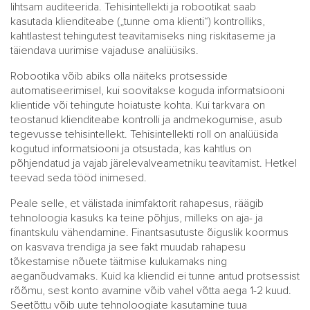
lihtsam auditeerida. Tehisintellekti ja robootikat saab
kasutada klienditeabe („tunne oma klienti“) kontrolliks,
kahtlastest tehingutest teavitamiseks ning riskitaseme ja
täiendava uurimise vajaduse analüüsiks.
Robootika võib abiks olla näiteks protsesside
automatiseerimisel, kui soovitakse koguda informatsiooni
klientide või tehingute hoiatuste kohta. Kui tarkvara on
teostanud klienditeabe kontrolli ja andmekogumise, asub
tegevusse tehisintellekt. Tehisintellekti roll on analüüsida
kogutud informatsiooni ja otsustada, kas kahtlus on
põhjendatud ja vajab järelevalveametniku teavitamist. Hetkel
teevad seda tööd inimesed.
Peale selle, et välistada inimfaktorit rahapesus, räägib
tehnoloogia kasuks ka teine põhjus, milleks on aja- ja
finantskulu vähendamine. Finantsasutuste õiguslik koormus
on kasvava trendiga ja see fakt muudab rahapesu
tõkestamise nõuete täitmise kulukamaks ning
aeganõudvamaks. Kuid ka kliendid ei tunne antud protsessist
rõõmu, sest konto avamine võib vahel võtta aega 1-2 kuud.
Seetõttu võib uute tehnoloogiate kasutamine tuua