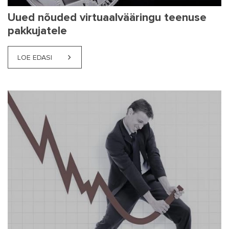
Uued nõuded virtuaalvääringu teenuse
pakkujatele
LOE EDASI