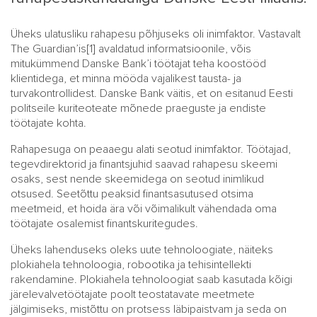
Üheks ulatusliku rahapesu põhjuseks oli inimfaktor. Vastavalt
The Guardian’is
[1]
avaldatud informatsioonile, võis
mitukümmend Danske Bank’i töötajat teha koostööd
klientidega, et minna mööda vajalikest tausta- ja
turvakontrollidest. Danske Bank väitis, et on esitanud Eesti
politseile kuriteoteate mõnede praeguste ja endiste
töötajate kohta.
Rahapesuga on peaaegu alati seotud inimfaktor. Töötajad,
tegevdirektorid ja finantsjuhid saavad rahapesu skeemi
osaks, sest nende skeemidega on seotud inimlikud
otsused. Seetõttu peaksid finantsasutused otsima
meetmeid, et hoida ära või võimalikult vähendada oma
töötajate osalemist finantskuritegudes.
Üheks lahenduseks oleks uute tehnoloogiate, näiteks
plokiahela tehnoloogia, robootika ja tehisintellekti
rakendamine. Plokiahela tehnoloogiat saab kasutada kõigi
järelevalvetöötajate poolt teostatavate meetmete
jälgimiseks, mistõttu on protsess läbipaistvam ja seda on