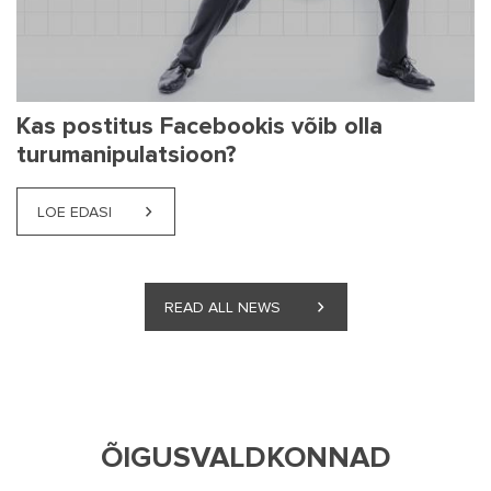
Kas postitus Facebookis võib olla
turumanipulatsioon?
LOE EDASI
LOE EDASI
LOE EDASI
LOE EDASI
LOE EDASI
LOE EDASI
LOE EDASI
LOE EDASI
READ ALL NEWS
ÕIGUSVALDKONNAD