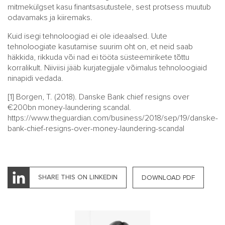
mitmekülgset kasu finantsasutustele, sest protsess muutub
odavamaks ja kiiremaks.
Kuid isegi tehnoloogiad ei ole ideaalsed. Uute
tehnoloogiate kasutamise suurim oht on, et neid saab
häkkida, rikkuda või nad ei tööta süsteemirikete tõttu
korralikult. Niiviisi jääb kurjategijale võimalus tehnoloogiaid
ninapidi vedada.
[1]
Borgen, T. (2018). Danske Bank chief resigns over
€200bn money-laundering scandal.
https://www.theguardian.com/business/2018/sep/19/danske-
bank-chief-resigns-over-money-laundering-scandal
SHARE THIS ON LINKEDIN
DOWNLOAD PDF