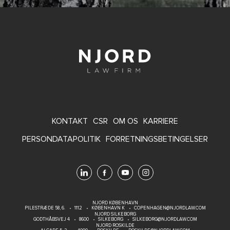
FOOTER
KONTAKT
CSR
OM OS
KARRIERE
MENU
PERSONDATAPOLITIK
FORRETNINGSBETINGELSER
NJORD KØBENHAVN
PILESTRÆDE 58, 6.
1112
KØBENHAVN K
COPENHAGEN@NJORDLAW.COM
NJORD SILKEBORG
GODTHÅBSVEJ 4
8600
SILKEBORG
SILKEBORG@NJORDLAW.COM
NJORD ROSKILDE