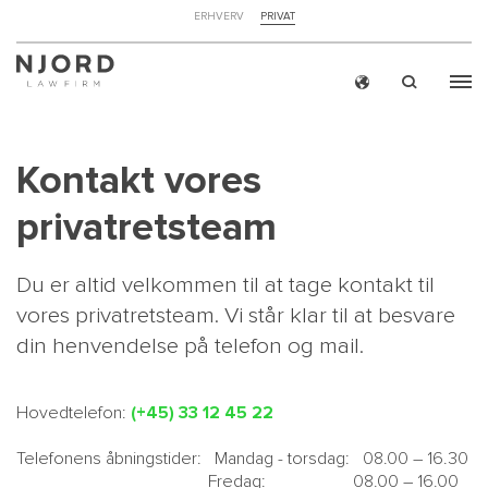
NAVIGATION
ERHVERV
PRIVAT
TOP
MENU
Skip
ERH
to
main
Kontakt vores
content
privatretsteam
Du er altid velkommen til at tage kontakt til
vores privatretsteam. Vi står klar til at besvare
din henvendelse på telefon og mail.
Hovedtelefon:
(+45) 33 12 45 22
Telefonens åbningstider: Mandag - torsdag: 08.00 – 16.30
Fredag: 08.00 – 16.00