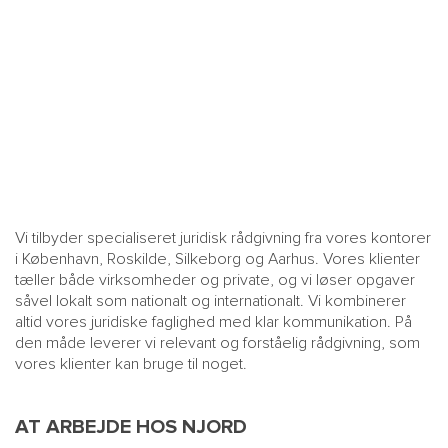
MAIN
NYHEDSBR
Vi tilbyder specialiseret juridisk rådgivning fra vores kontorer
i København, Roskilde, Silkeborg og Aarhus. Vores klienter
MENU
HR EBOG
tæller både virksomheder og private, og vi løser opgaver
SMALL
KARRIE
såvel lokalt som nationalt og internationalt. Vi kombinerer
altid vores juridiske faglighed med klar kommunikation. På
KONTA
den måde leverer vi relevant og forståelig rådgivning, som
OM 
vores klienter kan bruge til noget.
AT ARBEJDE HOS NJORD