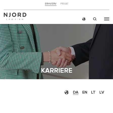
NAVIGATION
ERHVERV
PRIVAT
TOP
MENU
Skip
ERH
to
main
content
KARRIERE
DA
EN
LT
LV