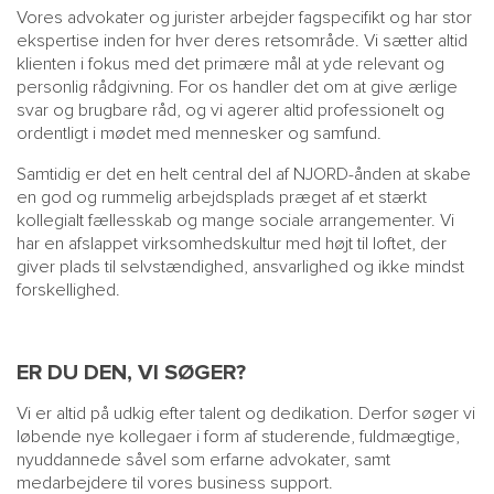
Vores advokater og jurister arbejder fagspecifikt og har stor
ekspertise inden for hver deres retsområde. Vi sætter altid
klienten i fokus med det primære mål at yde relevant og
personlig rådgivning. For os handler det om at give ærlige
svar og brugbare råd, og vi agerer altid professionelt og
ordentligt i mødet med mennesker og samfund.
Samtidig er det en helt central del af NJORD-ånden at skabe
en god og rummelig arbejdsplads præget af et stærkt
kollegialt fællesskab og mange sociale arrangementer. Vi
har en afslappet virksomhedskultur med højt til loftet, der
giver plads til selvstændighed, ansvarlighed og ikke mindst
forskellighed.
ER DU DEN, VI SØGER?
Vi er altid på udkig efter talent og dedikation. Derfor søger vi
løbende nye kollegaer i form af studerende, fuldmægtige,
nyuddannede såvel som erfarne advokater, samt
medarbejdere til vores business support.