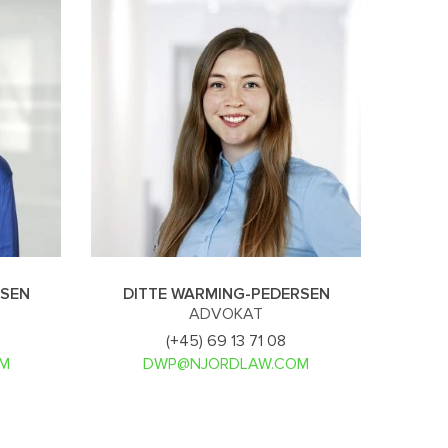
NSEN
DITTE WARMING-PEDERSEN
ADVOKAT
(+45) 69 13 71 08
M
DWP@NJORDLAW.COM