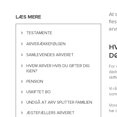
At 
LÆS MERE
fle
DØDSBOBEHANDLING
arv
TESTAMENTE
OG
ARV
Donationer til velgørende organisationer
ARVERÆKKEFØLGEN
H
Særeje for dine efterladte
D
Successeionsrækkefølge
SAMLEVENDES ARVERET
Udvidet samlevertestamente
HVEM ARVER HVIS DU GIFTER DIG
For 
IGEN?
døds
skif
PENSION
Vi r
USKIFTET BO
som 
UNDGÅ AT ARV SPLITTER FAMILIEN
Vore
har 
ÆGTEFÆLLERS ARVERET