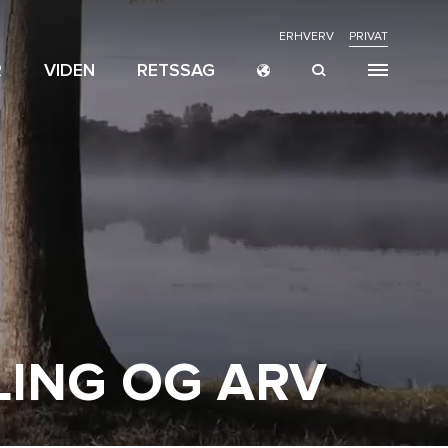
NAVIGATION
ERHVERV
PRIVAT
R
VIDEN
RETSSAG
TOP
MENU
SPECIALER
KARRIERE
PERSONER
PRIVATE
NAVIGATION
MENU
ING OG ARV