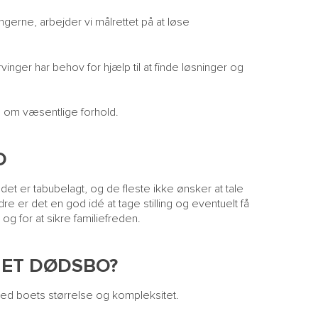
ingerne, arbejder vi målrettet på at løse
vinger har behov for hjælp til at finde løsninger og
e om væsentlige forhold.
D
i det er tabubelagt, og de fleste ikke ønsker at tale
 er det en god idé at tage stilling og eventuelt få
 og for at sikre familiefreden.
L ET DØDSBO?
ed boets størrelse og kompleksitet.