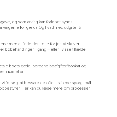
pgave, og som arving kan forløbet synes
rvingerne for gæld? Og hvad med udgifter til
ne med at finde den rette for jer. Vi skriver
er bobehandlingen i gang – eller i visse tilfælde
 betale boets gæld, beregne boafgifter/boskat og
mer indimellem.
r vi forsøgt at besvare de oftest stillede spørgsmål –
 en bobestyrer. Her kan du læse mere om processen