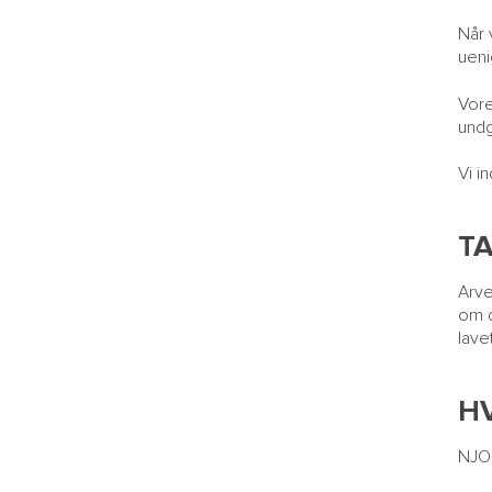
Når 
ueni
Vore
undg
Vi i
TA
Arve
om d
lave
HV
NJOR