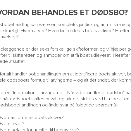
VORDAN BEHANDLES ET DØDSBO?
bobehandling kan være en kompleks juridisk og administrativ o
rskueligt: Hvem arver? Hvordan fordeles boets aktiver? Hæfter a
ravelsen?
dlæggende er der seks forskellige skifteformer, og vi hjælper ger
fter til skifteretten og anmoder om at få boet udleveret. Herefter 
rede afsluttet.
 fortalt handler bobehandlingen om at identificere boets aktiver,
ele dødsboets formue til arvingerne – og alt det andet, der kom
lderen ”Information til arvingerne – Når vi behandler et dødsbo” ha
 når dødsboet skiftes privat, og når det skiftes ved hjælpe af
dødsbobehandlingen og finde svar på følgende spørgsmål:
Hvordan fordeles boets aktiver?
Hvem arver?
vem betaler for udgifter til begravelse?