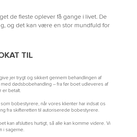
et de fleste oplever få gange i livet. De
g, og det kan være en stor mundfuld for
KAT TIL
give jer trygt og sikkert gennem behandlingen af
e med dødsbobehandling – fra før boet udleveres af
 er betalt.
r som bobestyrere, når vores klienter har indsat os
 fra skifteretten til autoriserede bobestyrere.
oet kan afsluttes hurtigt, så alle kan komme videre. Vi
n i sagerne.