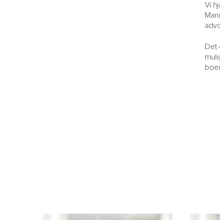
Vi h
Mang
advo
Det 
muli
boe