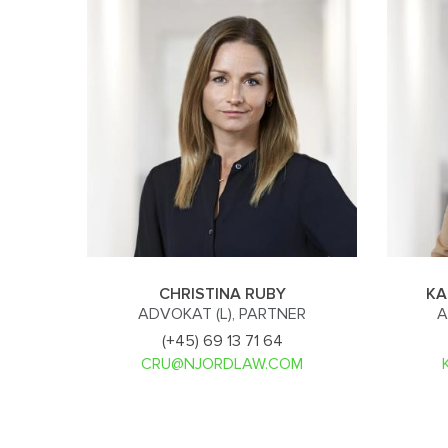
CHRISTINA RUBY
KA
ADVOKAT (L), PARTNER
A
(+45) 69 13 71 64
CRU@NJORDLAW.COM