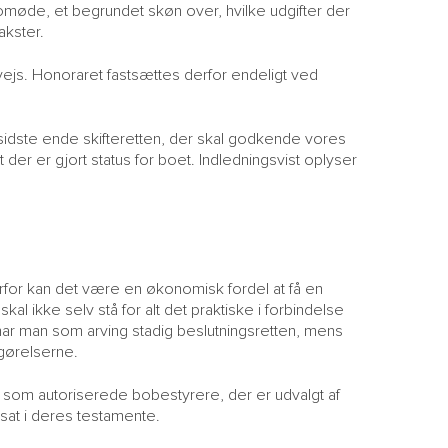
omøde, et begrundet skøn over, hvilke udgifter der
akster.
ejs. Honoraret fastsættes derfor endeligt ved
 sidste ende skifteretten, der skal godkende vores
t der er gjort status for boet. Indledningsvist oplyser
rfor kan det være en økonomisk fordel at få en
kal ikke selv stå for alt det praktiske i forbindelse
har man som arving stadig beslutningsretten, mens
gørelserne.
som autoriserede bobestyrere, der er udvalgt af
dsat i deres testamente.