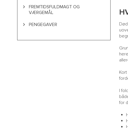
FREMTIDSFULDMAGT OG
H
VÆRGEMÅL
Døds
Fremtidsfuldmagt
PENGEGAVER
uove
Værgemål
beg
Grun
here
alle
Kort
ford
I fo
både
for 
H