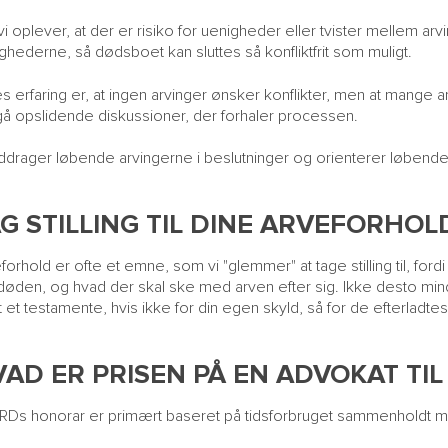
vi oplever, at der er risiko for uenigheder eller tvister mellem arv
ghederne, så dødsboet kan sluttes så konfliktfrit som muligt.
s erfaring er, at ingen arvinger ønsker konflikter, men at mange ar
å opslidende diskussioner, der forhaler processen.
nddrager løbende arvingerne i beslutninger og orienterer løbend
G STILLING TIL DINE ARVEFORHOL
forhold er ofte et emne, som vi "glemmer" at tage stilling til, ford
øden, og hvad der skal ske med arven efter sig. Ikke desto mindre
t et testamente, hvis ikke for din egen skyld, så for de efterladtes
AD ER PRISEN PÅ EN ADVOKAT TI
Ds honorar er primært baseret på tidsforbruget sammenholdt m