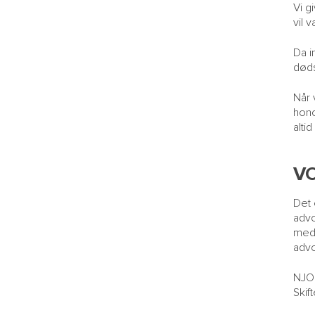
Vi g
vil 
Da i
døds
Når 
hono
alti
V
Det 
advo
med 
advo
NJOR
Skif