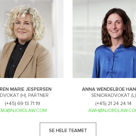
REN MARIE JESPERSEN
ANNA WENDELBOE HA
DVOKAT (H), PARTNER
SENIORADVOKAT (L)
(+45) 69 13 71 19
(+45) 21 24 24 14
KMJ@NJORDLAW.COM
AWH@NJORDLAW.CO
SE HELE TEAMET