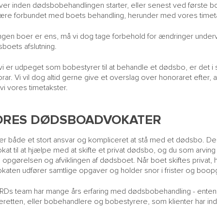
iver inden dødsbobehandlingen starter, eller senest ved første b
være forbundet med boets behandling, herunder med vores timet
ngen boer er ens, må vi dog tage forbehold for ændringer underv
boets afslutning.
vi er udpeget som bobestyrer til at behandle et dødsbo, er det i
rar. Vi vil dog altid gerne give et overslag over honoraret efter, a
d vi vores timetakster.
ORES DØDSBOADVOKATER
er både et stort ansvar og kompliceret at stå med et dødsbo. De
kat til at hjælpe med at skifte et privat dødsbo, og du som arving s
opgørelsen og afviklingen af dødsboet. Når boet skiftes privat, 
katen udfører samtlige opgaver og holder snor i frister og boop
Ds team har mange års erfaring med dødsbobehandling - enten 
teretten, eller bobehandlere og bobestyrere, som klienter har in