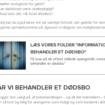
Hæfter arvingerne for gæld?
Kan dødsboet være skattepligtigt?
vad sker der, når boet afsluttes?
lig kan du også læse om de særlige forhold, der gælder for den
ngerne opmærksomme på, ligesom vi rådgiver om mulighederne for
LÆS VORES FOLDER "INFORMATION
BEHANDLER ET DØDSBO"
Få svar på de oftest stillede spørgsmål i vores 
behandler et dødsbo"
ÅR VI BEHANDLER ET DØDSBO
ægger stor vægt på, at bobehandlingen – og alt det indimellem – b
er så kort og billig for arvingerne som muligt og som bestemt i a