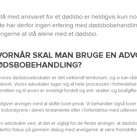
stå med ansvaret for et dødsbo er heldigvis kun nog
ste har derfor ingen erfaring med dødsbobehandlin
ingerne at stå alene med et dødsbo.
VORNÅR SKAL MAN BRUGE EN ADVO
ØDSBOBEHANDLING?
vores dødsboadvokater er det velkendt territorium, og vi kan råd
boet. Vores advokater tager sig af hele processen i forbindels
teretten og til arven er endeligt fordelt og evt. skatter og boafgifter
ådgiver arvinger med at skifte boet privat. Vi behandler også boe
bobestyrere i deres testamente eller i forbindelse med udlevering
s advokater ved, at det er vigtigt for de fleste arvinger, at dødsb
derfor fokus på gennem dialog med arvingerne at sikre fremdrifte