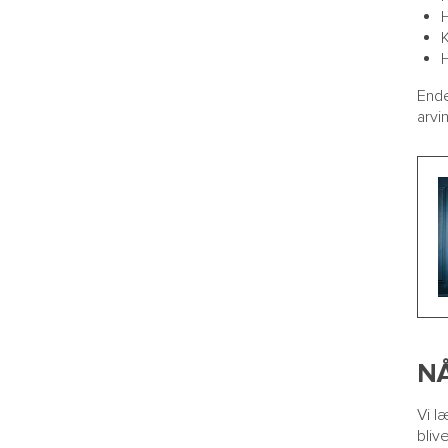
H
Ende
arvi
N
Vi l
bliv