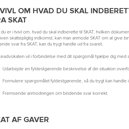
TVIVL OM HVAD DU SKAL INDBERET
A SKAT
 du er i tvivl om, hvad du skal indberette til SKAT, hvilken dokum
iven skattepligtig indkomst, kan man anmode SKAT om at give b
ende svar fra SKAT, kan du trygt handle ud fra svaret.
teadvokaten vil i forbindelse med dit spørgsmål hjælpe dig med a
arbejde en fyldestgørende beskrivelse af din situation overf
rmulere spørgsmålet fyldestgørende, så du trygt kan handle 
remsende anmodningen om bindende svar korrekt.
AT AF GAVER