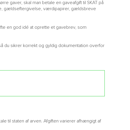
tørre gaver, skal man betale en gaveafgift til SKAT på
e, gældseftergivelse, værdipapirer, gældsbreve
t ofte en god idé at oprette et gavebrev, som
så du sikrer korrekt og gyldig dokumentation overfor
ale til staten af arven. Afgiften varierer afhængigt af