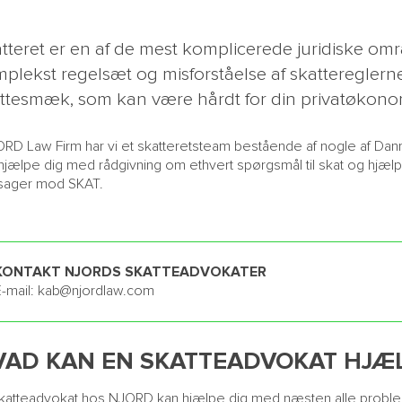
tteret er en af de mest komplicerede juridiske omr
plekst regelsæt og misforståelse af skattereglerne 
ttesmæk, som kan være hårdt for din privatøkono
ORD Law Firm har vi et skatteretsteam bestående af nogle af Da
hjælpe dig med rådgivning om ethvert spørgsmål til skat og hjælp
sager mod SKAT.
KONTAKT NJORDS SKATTEADVOKATER
-mail:
kab@njordlaw.com
VAD KAN EN SKATTEADVOKAT HJÆL
katteadvokat hos NJORD kan hjælpe dig med næsten alle problemstill