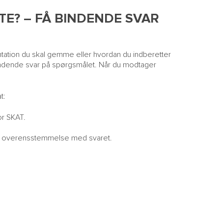
TE? – FÅ BINDENDE SVAR
entation du skal gemme eller hvordan du indberetter
indende svar på spørgsmålet. Når du modtager
t:
or SKAT.
i overensstemmelse med svaret.