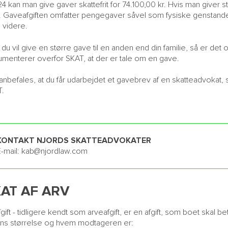
24 kan man give gaver skattefrit for 74.100,00 kr. Hvis man giver s
. Gaveafgiften omfatter pengegaver såvel som fysiske genstand
videre.
 du vil give en større gave til en anden end din familie, så er de
menterer overfor SKAT, at der er tale om en gave.
anbefales, at du får udarbejdet et gavebrev af en skatteadvokat, 
T.
KONTAKT NJORDS SKATTEADVOKATER
-mail:
kab@njordlaw.com
AT AF ARV
gift - tidligere kendt som arveafgift, er en afgift, som boet skal bet
ns størrelse og hvem modtageren er: