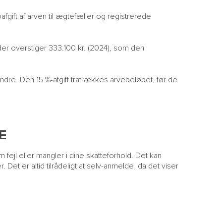
gift af arven til ægtefæller og registrerede
 der overstiger 333.100 kr. (2024), som den
e andre. Den 15 %-afgift fratrækkes arvebeløbet, før de
E
m fejl eller mangler i dine skatteforhold. Det kan
Det er altid tilrådeligt at selv-anmelde, da det viser