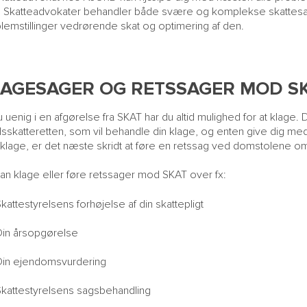
. Skatteadvokater behandler både svære og komplekse skattesa
lemstillinger vedrørende skat og optimering af den.
LAGESAGER OG RETSSAGER MOD S
u uenig i en afgørelse fra SKAT har du altid mulighed for at klage. 
sskatteretten, som vil behandle din klage, og enten give dig medh
n klage, er det næste skridt at føre en retssag ved domstolene o
an klage eller føre retssager mod SKAT over fx:
kattestyrelsens forhøjelse af din skattepligt
Din årsopgørelse
Din ejendomsvurdering
Skattestyrelsens sagsbehandling