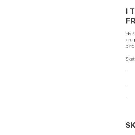
I 
FR
Hvis
en g
bind
Skat
· Ud
· Fo
· F
SK