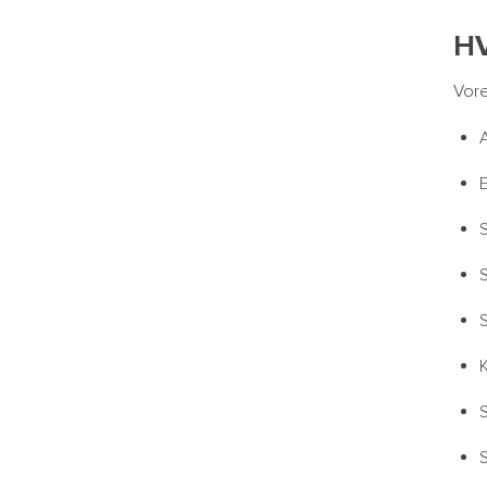
H
Vore
S
S
S
S
S