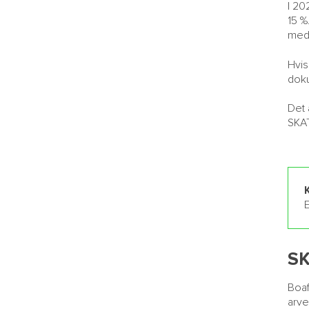
I 20
15 %
med 
Hvis
doku
Det 
SKA
E
SK
Boaf
arve