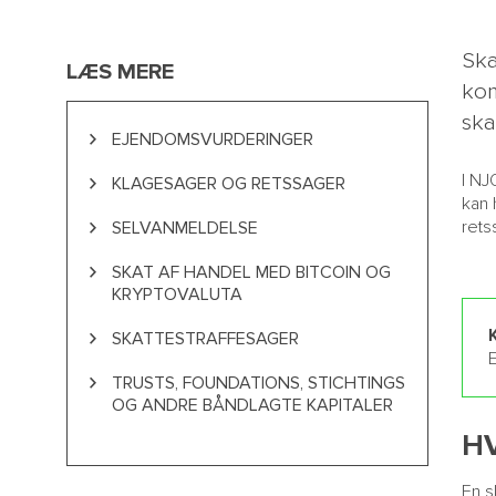
Ska
LÆS MERE
kom
ska
EJENDOMSVURDERINGER
I NJ
KLAGESAGER OG RETSSAGER
kan 
rets
SELVANMELDELSE
SKAT AF HANDEL MED BITCOIN OG
KRYPTOVALUTA
SKATTESTRAFFESAGER
E
TRUSTS, FOUNDATIONS, STICHTINGS
OG ANDRE BÅNDLAGTE KAPITALER
H
En s