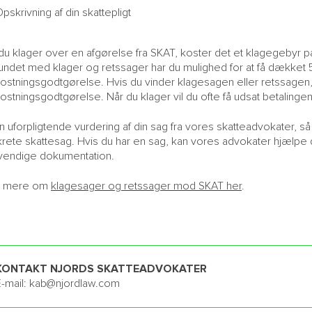
pskrivning af din skattepligt
du klager over en afgørelse fra SKAT, koster det et klagegebyr p
undet med klager og retssager har du mulighed for at få dækket
stningsgodtgørelse. Hvis du vinder klagesagen eller retssagen,
stningsgodtgørelse. Når du klager vil du ofte få udsat betalingen
n uforpligtende vurdering af din sag fra vores skatteadvokater, så
rete skattesag. Hvis du har en sag, kan vores advokater hjælpe 
vendige dokumentation.
 mere om
klagesager og retssager mod SKAT her
.
KONTAKT NJORDS SKATTEADVOKATER
-mail:
kab@njordlaw.com