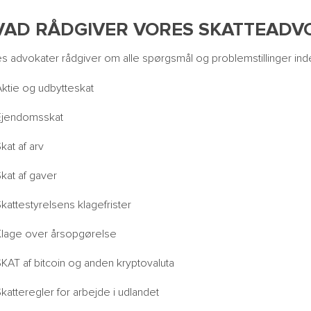
VAD RÅDGIVER VORES SKATTEADV
s advokater rådgiver om alle spørgsmål og problemstillinger ind
Aktie og udbytteskat
Ejendomsskat
kat af arv
kat af gaver
kattestyrelsens klagefrister
Klage over årsopgørelse
KAT af bitcoin og anden kryptovaluta
katteregler for arbejde i udlandet