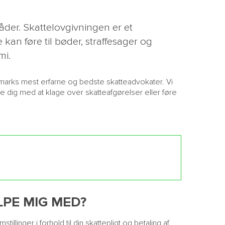
åder. Skattelovgivningen er et
kan føre til bøder, straffesager og
mi.
nmarks mest erfarne og bedste skatteadvokater. Vi
e dig med at klage over skatteafgørelser eller føre
PE MIG MED?
inger i forhold til din skattepligt og betaling af