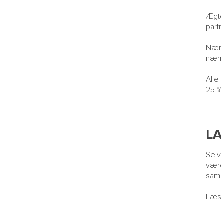
Ægte
part
Nærm
nærm
Alle
25 
L
Selv
være
sama
Læs