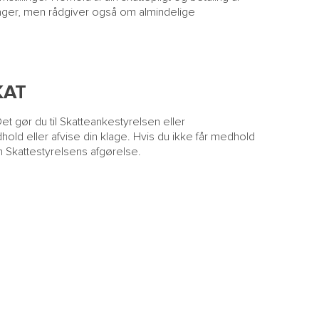
ger, men rådgiver også om almindelige
KAT
Det gør du til Skatteankestyrelsen eller
old eller afvise din klage. Hvis du ikke får medhold
m Skattestyrelsens afgørelse.