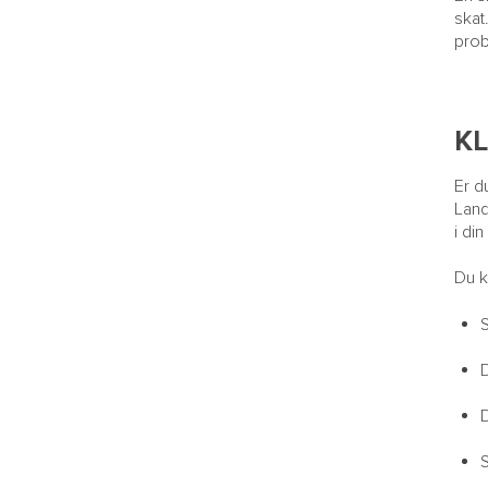
skat
prob
K
Er d
Land
i di
Du k
S