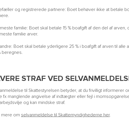
fæller og registrerede partnere: Boet behøver ikke at betale boaf
nere.
este familie: Boet skal betale 15 % boafgift af den del af arven,
este familie arver.
 andre: Boet skal betale yderligere 25 % i boafgift af arven til all
% beregnes.
AVERE STRAF VED SELVANMELDELS
anmeldelse til Skattestyrelsen betyder, at du frivilligt informerer o
 fx manglende angivelse af indtægter eller fejl i momsopgørelser. 
rbejdsvilje og kan mindske straf.
 mere om
selvanmeldelse til Skattemyndighederne her
.