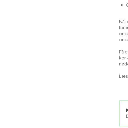
O
Når 
forb
omko
omko
Få e
konk
nød
Læs
E