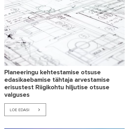
Planeeringu kehtestamise otsuse
edasikaebamise tähtaja arvestamise
erisustest Riigikohtu hiljutise otsuse
valguses
LOE EDASI