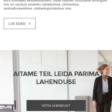
kuni võimaliku likvideerimiseni. Selle raames nõustame tehinguid,
mis on seotud omaniku vahetumise, ühinemise,
restruktureerimise, ümberkujundamise vms.
LOE EDASI
AITAME TEIL LEIDA PARIMA
LAHENDUSE
VÕTA ÜHENDUST