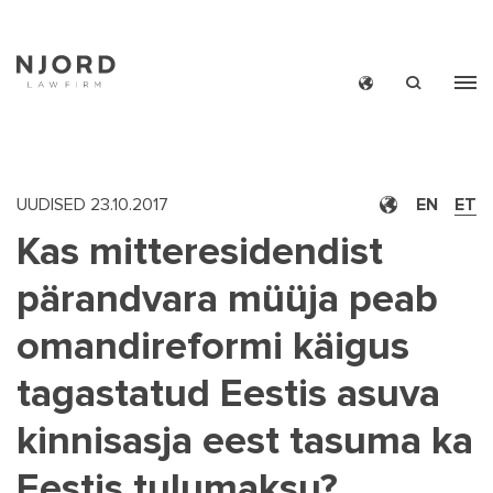
Skip
to
main
content
UUDISED
23.10.2017
EN
ET
Kas mitteresidendist
MAIN
UUDIS
pärandvara müüja peab
MEN
NJO
omandireformi käigus
SMAL
COMI
tagastatud Eestis asuva
NJO
TE
kinnisasja eest tasuma ka
UUDISKI
Eestis tulumaksu?
KONTA