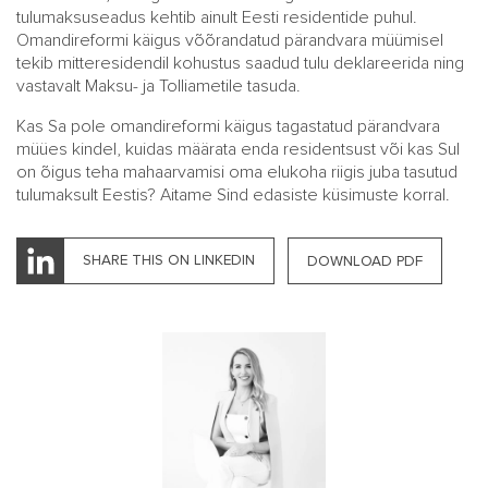
tulumaksuseadus kehtib ainult Eesti residentide puhul.
Omandireformi käigus võõrandatud pärandvara müümisel
tekib mitteresidendil kohustus saadud tulu deklareerida ning
vastavalt Maksu- ja Tolliametile tasuda.
Kas Sa pole omandireformi käigus tagastatud pärandvara
müües kindel, kuidas määrata enda residentsust või kas Sul
on õigus teha mahaarvamisi oma elukoha riigis juba tasutud
tulumaksult Eestis? Aitame Sind edasiste küsimuste korral.
SHARE THIS ON LINKEDIN
DOWNLOAD PDF