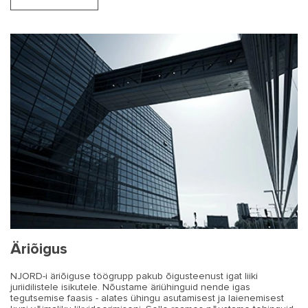
Äriõigus
NJORD-i äriõiguse töögrupp pakub õigusteenust igat liiki
juriidilistele isikutele. Nõustame äriühinguid nende igas
tegutsemise faasis - alates ühingu asutamisest ja laienemisest