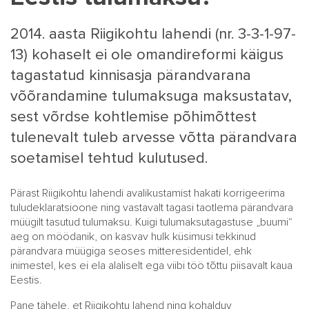
2014. aasta Riigikohtu lahendi (nr. 3-3-1-97-
13) kohaselt ei ole omandireformi käigus
tagastatud kinnisasja pärandvarana
võõrandamine tulumaksuga maksustatav,
sest võrdse kohtlemise põhimõttest
tulenevalt tuleb arvesse võtta pärandvara
soetamisel tehtud kulutused.
Pärast Riigikohtu lahendi avalikustamist hakati korrigeerima
tuludeklaratsioone ning vastavalt tagasi taotlema pärandvara
müügilt tasutud tulumaksu. Kuigi tulumaksutagastuse „buumi“
aeg on möödanik, on kasvav hulk küsimusi tekkinud
pärandvara müügiga seoses mitteresidentidel, ehk
inimestel, kes ei ela alaliselt ega viibi töö tõttu piisavalt kaua
Eestis.
Pane tähele, et Riigikohtu lahend ning kohalduv