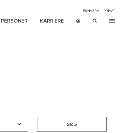
NAVIGATION
ERHVERV
PRIVAT
PERSONER
KARRIERE
TOP
MENU
CROSS
ION
ER
NYHEDER
RETSSAGER
P
BORDER
SØG