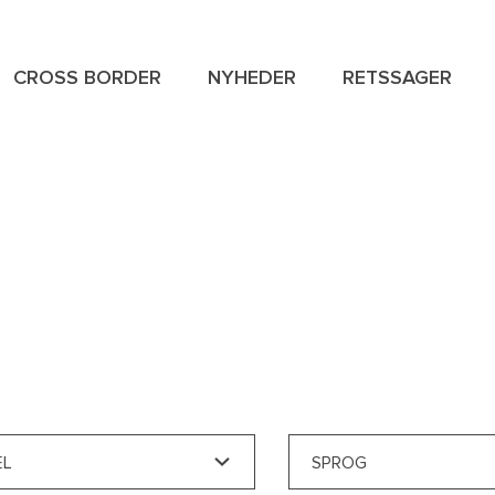
CROSS BORDER
NYHEDER
RETSSAGER
NAVIGAT
SPECIAL
MENU
EL
SPROG