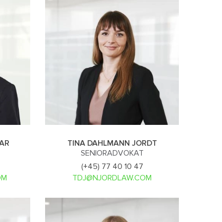
DAR
TINA DAHLMANN JORDT
SENIORADVOKAT
(+45) 77 40 10 47
OM
TDJ@NJORDLAW.COM