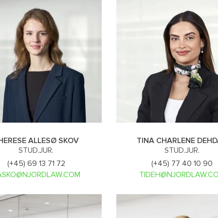
HERESE ALLESØ SKOV
TINA CHARLENE DEH
STUD.JUR.
STUD.JUR.
(+45) 69 13 71 72
(+45) 77 40 10 90
ASKO@NJORDLAW.COM
TIDEH@NJORDLAW.C