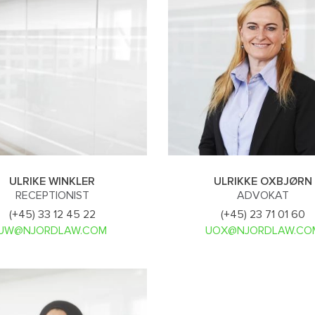
ULRIKE WINKLER
ULRIKKE OXBJØRN
RECEPTIONIST
ADVOKAT
(+45) 33 12 45 22
(+45) 23 71 01 60
UW@NJORDLAW.COM
UOX@NJORDLAW.CO