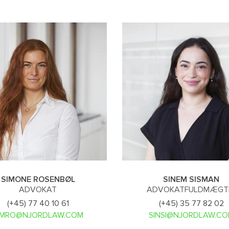
SIMONE ROSENBØL
SINEM SISMAN
ADVOKAT
ADVOKATFULDMÆGT
(+45) 77 40 10 61
(+45) 35 77 82 02
IMRO@NJORDLAW.COM
SINSI@NJORDLAW.C