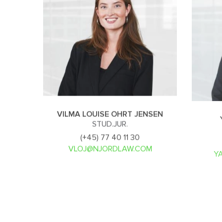
VILMA LOUISE OHRT JENSEN
STUD.JUR.
(+45) 77 40 11 30
VLOJ@NJORDLAW.COM
Y
PAGINATION