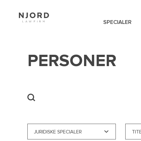
Skip
to
main
content
SPECIALER
NAVIGATION
MENU
PERSONER
JURIDISKE SPECIALER
TIT