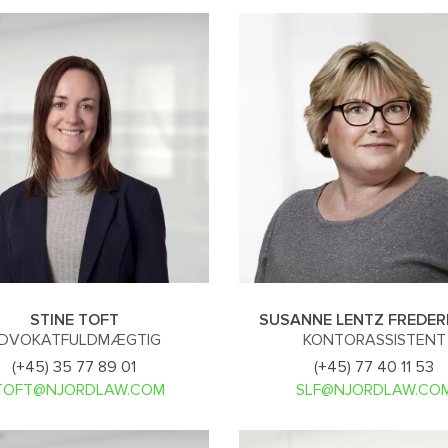
STINE TOFT
SUSANNE LENTZ FREDER
DVOKATFULDMÆGTIG
KONTORASSISTENT
(+45) 35 77 89 01
(+45) 77 40 11 53
TOFT@NJORDLAW.COM
SLF@NJORDLAW.CO