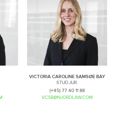
VICTORIA CAROLINE SAMSØE BAY
STUD.JUR.
(+45) 77 40 11 88
M
VCSB@NJORDLAW.COM