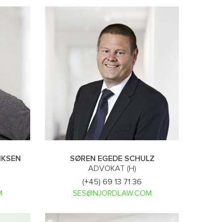
M
H
S
IKSEN
SØREN EGEDE SCHULZ
ADVOKAT (H)
(+45) 69 13 71 36
M
SES@NJORDLAW.COM