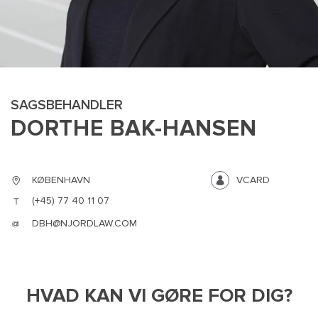
SAGSBEHANDLER
DORTHE BAK-HANSEN
MAIN
NYHEDSBR
KØBENHAVN
VCARD
MENU
HR EBOG
(+45) 77 40 11 07
SMALL
KARRIE
DBH@NJORDLAW.COM
KONTA
OM 
HVAD KAN VI GØRE FOR DIG?