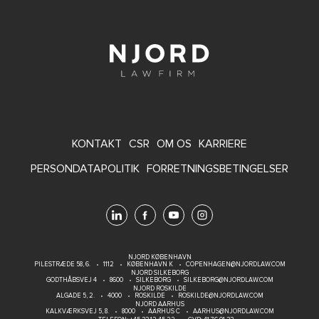
FOOTER
KONTAKT
CSR
OM OS
KARRIERE
MENU
PERSONDATAPOLITIK
FORRETNINGSBETINGELSER
NJORD KØBENHAVN
PILESTRÆDE 58, 6.
1112
KØBENHAVN K
COPENHAGEN@NJORDLAW.COM
NJORD SILKEBORG
GODTHÅBSVEJ 4
8600
SILKEBORG
SILKEBORG@NJORDLAW.COM
NJORD ROSKILDE
ALGADE 5, 2.
4000
ROSKILDE
ROSKILDE@NJORDLAW.COM
NJORD AARHUS
KALKVÆRKSVEJ 5, 8.
8000
AARHUS C
AARHUS@NJORDLAW.COM