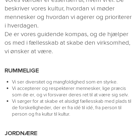
beskriver vores kultur, hvordan vi møder
mennesker og hvordan vi agerer og prioriterer
i hverdagen.
De er vores guidende kompas, og de hjælper
os med i fællesskab at skabe den virksomhed,
vi ønsker at være.
MAIN
RUMMELIGE
NYHEDSBR
MENU
HR EBOG
Vi ser diversitet og mangfoldighed som en styrke.
Vi accepterer og respekterer mennesker, lige præcis
SMALL
KARRIE
som de er, og vi forsvarer deres ret til at være sig selv.
KONTA
Vi sørger for at skabe et alsidigt fællesskab med plads til
de forskelligheder, der er fra idé til idé, fra person til
OM 
person og fra kultur til kultur.
JORDNÆRE