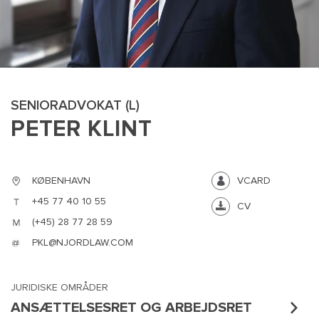
SENIORADVOKAT (L)
PETER KLINT
MAIN
NYHEDSBR
KØBENHAVN
VCARD
MENU
HR EBOG
+45 77 40 10 55
CV
SMALL
KARRIE
(+45) 28 77 28 59
KONTA
PKL@NJORDLAW.COM
OM 
JURIDISKE OMRÅDER
ANSÆTTELSESRET OG ARBEJDSRET