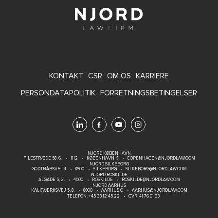
FOOTER
KONTAKT
CSR
OM OS
KARRIERE
MENU
PERSONDATAPOLITIK
FORRETNINGSBETINGELSER
NJORD KØBENHAVN
PILESTRÆDE 58, 6.
1112
KØBENHAVN K
COPENHAGEN@NJORDLAW.COM
NJORD SILKEBORG
GODTHÅBSVEJ 4
8600
SILKEBORG
SILKEBORG@NJORDLAW.COM
NJORD ROSKILDE
ALGADE 5, 2.
4000
ROSKILDE
ROSKILDE@NJORDLAW.COM
NJORD AARHUS
KALKVÆRKSVEJ 5, 8.
8000
AARHUS C
AARHUS@NJORDLAW.COM
TELEFON:
+45 33 12 45 22
CVR: 41 76 01 33