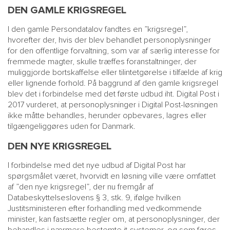
DEN GAMLE KRIGSREGEL
I den gamle Persondatalov fandtes en ”krigsregel”,
hvorefter der, hvis der blev behandlet personoplysninger
for den offentlige forvaltning, som var af særlig interesse for
fremmede magter, skulle træffes foranstaltninger, der
muliggjorde bortskaffelse eller tilintetgørelse i tilfælde af krig
eller lignende forhold. På baggrund af den gamle krigsregel
blev det i forbindelse med det første udbud iht. Digital Post i
2017 vurderet, at personoplysninger i Digital Post-løsningen
ikke måtte behandles, herunder opbevares, lagres eller
MAIN
NYHEDSBR
tilgængeliggøres uden for Danmark.
MENU
HR EBOG
DEN NYE KRIGSREGEL
SMALL
KARRIE
I forbindelse med det nye udbud af Digital Post har
KONTA
spørgsmålet været, hvorvidt en løsning ville være omfattet
OM 
af ”den nye krigsregel”, der nu fremgår af
Databeskyttelseslovens § 3, stk. 9, ifølge hvilken
Justitsministeren efter forhandling med vedkommende
minister, kan fastsætte regler om, at personoplysninger, der