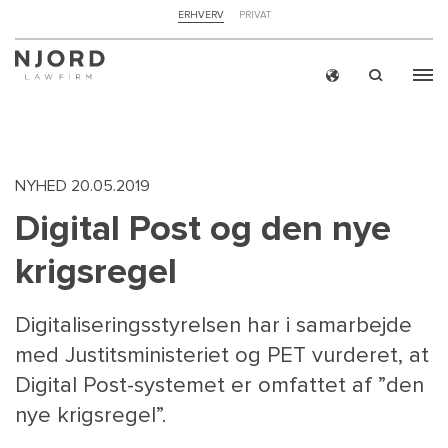
NAVIGATION
ERHVERV
PRIVAT
TOP
MENU
Skip
ERH
to
main
content
NYHED
20.05.2019
Digital Post og den nye
krigsregel
Digitaliseringsstyrelsen har i samarbejde
med Justitsministeriet og PET vurderet, at
Digital Post-systemet er omfattet af ”den
nye krigsregel”.