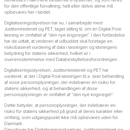
behandles i nærmere bestemte it-systemer, og som føres
for den offentlige forvaltning, helt eller delvis alene må
opbevares her i landet.
Digitaliseringsstyrelsen har nu, i samarbejde med
Justitsministeriet og PET, taget stilling til, om en Digital Post-
løsning er omfattet af ”den nye krigsregel”. I den forbindelse
har de udtalt, at vinderen af udbuddet skal foretage en
risikobaseret vurdering af data i løsningen og løsningens
betydning for statens sikkerhed, hvilket er i
overensstemmelse med Databeskyttelsesforordningen.
Digitaliseringsstyrelsen, Justitsministeriet og PET har
vurderet, at der i Digital Post-løsningen bl.a. sker behandling
af visse personoplysninger, der indebærer en risiko for
statens sikkerhed, og at behandlingen af disse
personoplysninger er omfattet af ”den nye krigsregel”.
Dette betyder, at personoplysninger, der indebærer en
risiko for statens sikkerhed på grund af deres karakter eller
omfang, som udgangspunkt ikke må opbevares uden for
Danmark.
Derudover har Digitaliseringsstyrelsen, Justitsministeriet og