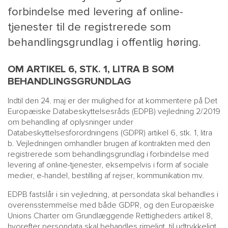
forbindelse med levering af online-
tjenester til de registrerede som
behandlingsgrundlag i offentlig høring.
OM ARTIKEL 6, STK. 1, LITRA B SOM
BEHANDLINGSGRUNDLAG
Indtil den 24. maj er der mulighed for at kommentere på Det
Europæiske Databeskyttelsesråds (EDPB) vejledning 2/2019
MAIN
NYHEDSBR
om behandling af oplysninger under
Databeskyttelsesforordningens (GDPR) artikel 6, stk. 1, litra
MENU
HR EBOG
b. Vejledningen omhandler brugen af kontrakten med den
SMALL
KARRIE
registrerede som behandlingsgrundlag i forbindelse med
KONTA
levering af online-tjenester, eksempelvis i form af sociale
medier, e-handel, bestilling af rejser, kommunikation mv.
OM 
EDPB fastslår i sin vejledning, at persondata skal behandles i
overensstemmelse med både GDPR, og den Europæiske
Unions Charter om Grundlæggende Rettigheders artikel 8,
hvorefter persondata skal behandles rimeligt, til udtrykkeligt