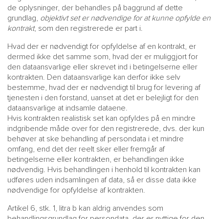
de oplysninger, der behandles på baggrund af dette
grundlag,
objektivt set er nødvendige for at kunne opfylde en
kontrakt
, som den registrerede er part i.
Hvad der er nødvendigt for opfyldelse af en kontrakt, er
dermed ikke det samme som, hvad der er muliggjort for
den dataansvarlige eller skrevet ind i betingelserne eller
kontrakten. Den dataansvarlige kan derfor ikke selv
bestemme, hvad der er nødvendigt til brug for levering af
tjenesten i den forstand, uanset at det er belejligt for den
dataansvarlige at indsamle dataene.
Hvis kontrakten realistisk set kan opfyldes på en mindre
indgribende måde over for den registrerede, dvs. der kun
behøver at ske behandling af persondata i et mindre
omfang, end det der reelt sker eller fremgår af
betingelserne eller kontrakten, er behandlingen ikke
nødvendig. Hvis behandlingen i henhold til kontrakten kan
udføres uden indsamlingen af data, så er disse data ikke
nødvendige for opfyldelse af kontrakten.
Artikel 6, stk. 1, litra b kan aldrig anvendes som
behandlingsgrundlag for persondata, der er nyttige for den