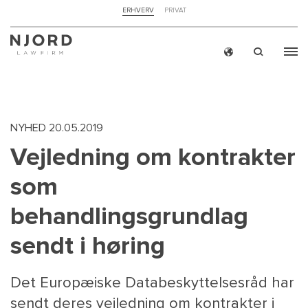
NAVIGATION
ERHVERV
PRIVAT
TOP
MENU
Skip
ERH
to
main
content
NYHED
20.05.2019
Vejledning om kontrakter
som
behandlingsgrundlag
sendt i høring
Det Europæiske Databeskyttelsesråd har
sendt deres vejledning om kontrakter i