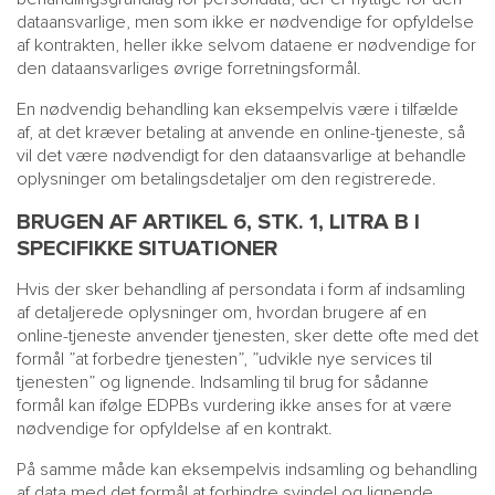
dataansvarlige, men som ikke er nødvendige for opfyldelse
af kontrakten, heller ikke selvom dataene er nødvendige for
den dataansvarliges øvrige forretningsformål.
En nødvendig behandling kan eksempelvis være i tilfælde
af, at det kræver betaling at anvende en online-tjeneste, så
vil det være nødvendigt for den dataansvarlige at behandle
oplysninger om betalingsdetaljer om den registrerede.
BRUGEN AF ARTIKEL 6, STK. 1, LITRA B I
SPECIFIKKE SITUATIONER
Hvis der sker behandling af persondata i form af indsamling
af detaljerede oplysninger om, hvordan brugere af en
online-tjeneste anvender tjenesten, sker dette ofte med det
formål ”at forbedre tjenesten”, ”udvikle nye services til
tjenesten” og lignende. Indsamling til brug for sådanne
formål kan ifølge EDPBs vurdering ikke anses for at være
nødvendige for opfyldelse af en kontrakt.
På samme måde kan eksempelvis indsamling og behandling
af data med det formål at forhindre svindel og lignende