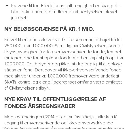
Kravene til fondsledelsens uafhængighed er skærpet –
bl.a. er kriterierne for udtræden af bestyrelsen blevet
justeret
NY BELØBSGRÆNSE PÅ KR. 1 MIO.
Kravet til en fonds aktiver ved stiftelsen er nu forhøjet fra kr.
250.000 til kr. 1.000.000. Samtidig har Civilstyrelsen, som er
tilsynsmyndighed for ikke-erhvervsdrivende fonde, lempet
mulighederne for at opløse fonde med en kapital på op til kr.
1.000.000. Det betyder dog ikke, at der er pligt til at opløse
sådan en fond. Derudover vil ikke-erhvervsdrivende fonde
med aktiver under kr. 1.000.000 fremover være underlagt
SKATs kontrol og alene i begrænset omfang være omfattet
af Civilstyrelsens tilsyn.
NYE KRAV TIL OFFENTLIGGØRELSE AF
FONDES ÅRSREGNSKABER
Med lovændringen i 2014 er det nu fastslået, at alle kan få
adgang til erhvervsdrivende og ikke-erhvervsdrivende