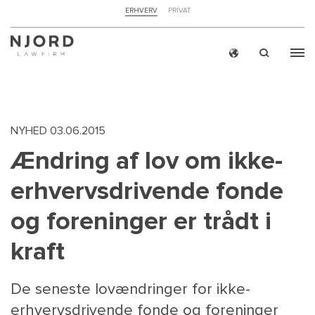
NAVIGATION
ERHVERV
PRIVAT
TOP
MENU
Skip
ERH
to
main
content
NYHED
03.06.2015
Ændring af lov om ikke-
erhvervsdrivende fonde
og foreninger er trådt i
kraft
De seneste lovændringer for ikke-
erhvervsdrivende fonde og foreninger