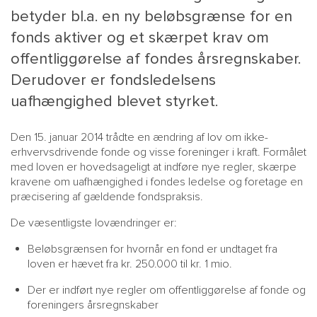
betyder bl.a. en ny beløbsgrænse for en
fonds aktiver og et skærpet krav om
offentliggørelse af fondes årsregnskaber.
Derudover er fondsledelsens
uafhængighed blevet styrket.
Den 15. januar 2014 trådte en ændring af lov om ikke-
erhvervsdrivende fonde og visse foreninger i kraft. Formålet
MAIN
NYHEDSBR
med loven er hovedsageligt at indføre nye regler, skærpe
kravene om uafhængighed i fondes ledelse og foretage en
MENU
HR EBOG
præcisering af gældende fondspraksis.
SMALL
KARRIE
De væsentligste lovændringer er:
KONTA
Beløbsgrænsen for hvornår en fond er undtaget fra
OM 
loven er hævet fra kr. 250.000 til kr. 1 mio.
Der er indført nye regler om offentliggørelse af fonde og
foreningers årsregnskaber