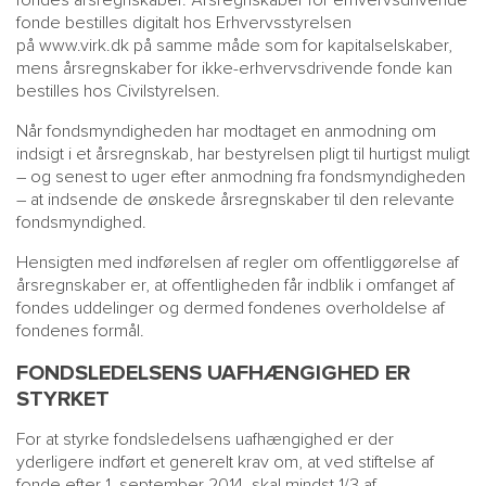
fondes årsregnskaber. Årsregnskaber for erhvervsdrivende
fonde bestilles digitalt hos Erhvervsstyrelsen
på
www.virk.dk
på samme måde som for kapitalselskaber,
mens årsregnskaber for ikke-erhvervsdrivende fonde kan
bestilles hos Civilstyrelsen.
Når fondsmyndigheden har modtaget en anmodning om
indsigt i et årsregnskab, har bestyrelsen pligt til hurtigst muligt
– og senest to uger efter anmodning fra fondsmyndigheden
– at indsende de ønskede årsregnskaber til den relevante
fondsmyndighed.
Hensigten med indførelsen af regler om offentliggørelse af
årsregnskaber er, at offentligheden får indblik i omfanget af
fondes uddelinger og dermed fondenes overholdelse af
fondenes formål.
FONDSLEDELSENS UAFHÆNGIGHED ER
STYRKET
For at styrke fondsledelsens uafhængighed er der
yderligere indført et generelt krav om, at ved stiftelse af
fonde efter 1. september 2014, skal mindst 1/3 af