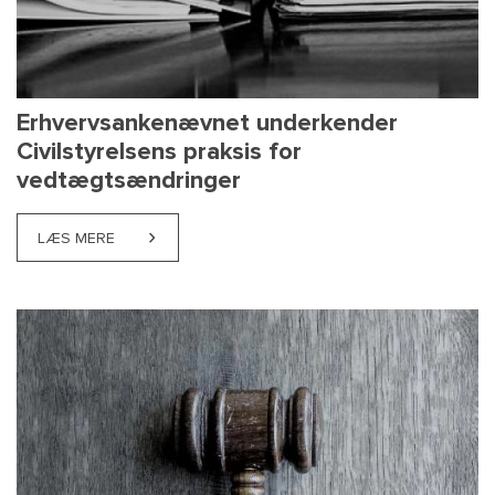
Erhvervsankenævnet underkender
Civilstyrelsens praksis for
vedtægtsændringer
LÆS MERE
ABOUT ERHVERVSANKENÆVNET UNDERKENDER CIV