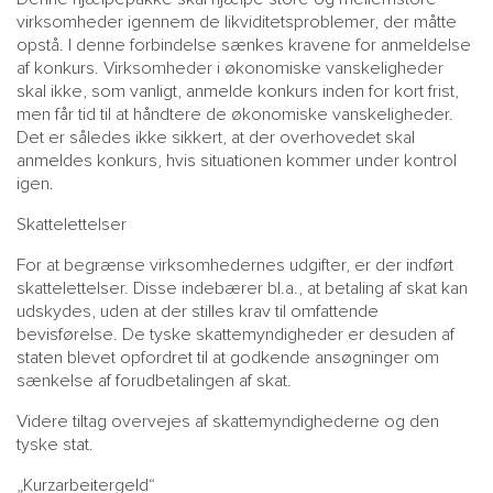
virksomheder igennem de likviditetsproblemer, der måtte
opstå. I denne forbindelse sænkes kravene for anmeldelse
af konkurs. Virksomheder i økonomiske vanskeligheder
skal ikke, som vanligt, anmelde konkurs inden for kort frist,
men får tid til at håndtere de økonomiske vanskeligheder.
Det er således ikke sikkert, at der overhovedet skal
anmeldes konkurs, hvis situationen kommer under kontrol
igen.
Skattelettelser
For at begrænse virksomhedernes udgifter, er der indført
skattelettelser. Disse indebærer bl.a., at betaling af skat kan
udskydes, uden at der stilles krav til omfattende
bevisførelse. De tyske skattemyndigheder er desuden af
staten blevet opfordret til at godkende ansøgninger om
sænkelse af forudbetalingen af skat.
Videre tiltag overvejes af skattemyndighederne og den
tyske stat.
„Kurzarbeitergeld“