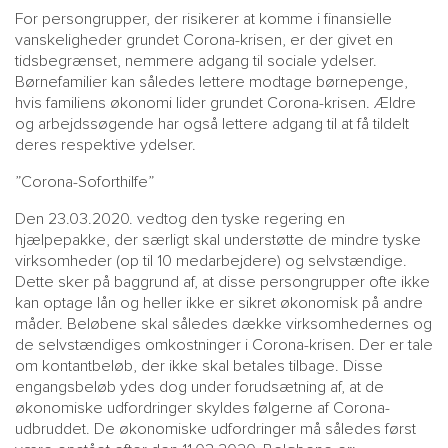
For persongrupper, der risikerer at komme i finansielle
vanskeligheder grundet Corona-krisen, er der givet en
tidsbegrænset, nemmere adgang til sociale ydelser.
Børnefamilier kan således lettere modtage børnepenge,
hvis familiens økonomi lider grundet Corona-krisen. Ældre
og arbejdssøgende har også lettere adgang til at få tildelt
deres respektive ydelser.
”Corona-Soforthilfe”
Den 23.03.2020. vedtog den tyske regering en
hjælpepakke, der særligt skal understøtte de mindre tyske
virksomheder (op til 10 medarbejdere) og selvstændige.
Dette sker på baggrund af, at disse persongrupper ofte ikke
kan optage lån og heller ikke er sikret økonomisk på andre
måder. Beløbene skal således dække virksomhedernes og
de selvstændiges omkostninger i Corona-krisen. Der er tale
om kontantbeløb, der ikke skal betales tilbage. Disse
engangsbeløb ydes dog under forudsætning af, at de
økonomiske udfordringer skyldes følgerne af Corona-
udbruddet. De økonomiske udfordringer må således først