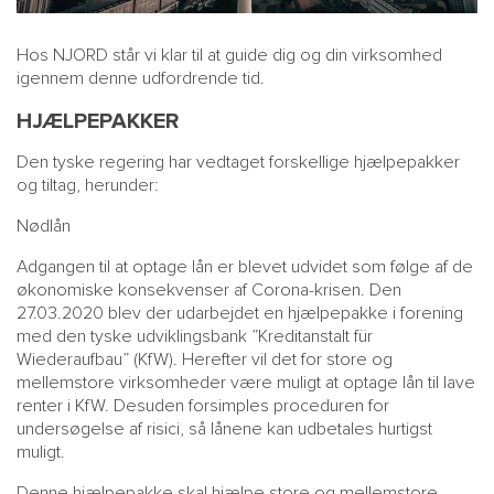
Hos NJORD står vi klar til at guide dig og din virksomhed
igennem denne udfordrende tid.
HJÆLPEPAKKER
Den tyske regering har vedtaget forskellige hjælpepakker
og tiltag, herunder:
Nødlån
Adgangen til at optage lån er blevet udvidet som følge af de
økonomiske konsekvenser af Corona-krisen. Den
27.03.2020 blev der udarbejdet en hjælpepakke i forening
med den tyske udviklingsbank ”Kreditanstalt für
Wiederaufbau” (KfW). Herefter vil det for store og
mellemstore virksomheder være muligt at optage lån til lave
renter i KfW. Desuden forsimples proceduren for
undersøgelse af risici, så lånene kan udbetales hurtigst
muligt.
Denne hjælpepakke skal hjælpe store og mellemstore