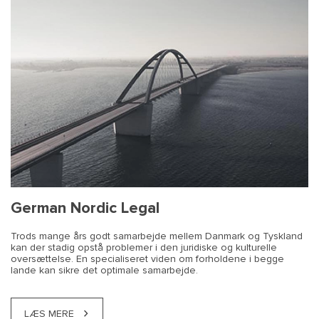
Nu skal tyske virksomheder også
Det kan igen blive lovligt at udleje
Første dansk-tyske jura-portal
Udstedelse af fakturaer i Tyskland
Nye tyske
Ny lov om boliger i Berlin – vigtig nyt
Ny vejledning om angivelse af
registrere reelle ejere
lejlighed i Berlin
forbrugerbeskyttelsesregler giver
for ejere af lejligheder
holdbarhed
webshops juridiske problemer
German Nordic Legal
Trods mange års godt samarbejde mellem Danmark og Tyskland
kan der stadig opstå problemer i den juridiske og kulturelle
oversættelse. En specialiseret viden om forholdene i begge
lande kan sikre det optimale samarbejde.
LÆS MERE