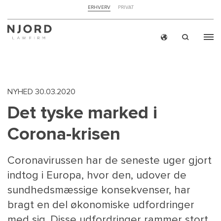
NAVIGATION
ERHVERV
PRIVAT
TOP
MENU
Skip
ERH
to
main
content
NYHED
30.03.2020
Det tyske marked i
Corona-krisen
Coronavirussen har de seneste uger gjort
indtog i Europa, hvor den, udover de
sundhedsmæssige konsekvenser, har
bragt en del økonomiske udfordringer
med sig. Disse udfordringer rammer stort