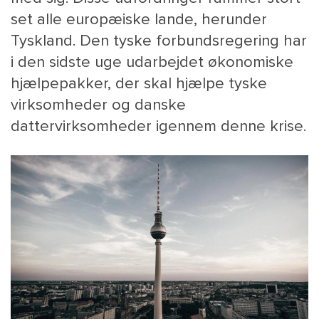
set alle europæiske lande, herunder
Tyskland. Den tyske forbundsregering har
i den sidste uge udarbejdet økonomiske
hjælpepakker, der skal hjælpe tyske
virksomheder og danske
dattervirksomheder igennem denne krise.
MAIN
NYHEDSBR
MENU
HR EBOG
SMALL
KARRIE
KONTA
OM 