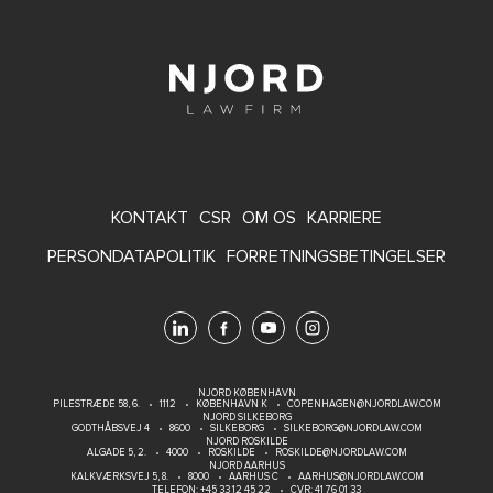
FOOTER
KONTAKT
CSR
OM OS
KARRIERE
MENU
PERSONDATAPOLITIK
FORRETNINGSBETINGELSER
NJORD KØBENHAVN
PILESTRÆDE 58, 6.
1112
KØBENHAVN K
COPENHAGEN@NJORDLAW.COM
NJORD SILKEBORG
GODTHÅBSVEJ 4
8600
SILKEBORG
SILKEBORG@NJORDLAW.COM
NJORD ROSKILDE
ALGADE 5, 2.
4000
ROSKILDE
ROSKILDE@NJORDLAW.COM
NJORD AARHUS
KALKVÆRKSVEJ 5, 8.
8000
AARHUS C
AARHUS@NJORDLAW.COM
TELEFON:
+45 33 12 45 22
CVR: 41 76 01 33