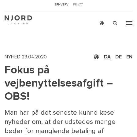
NAVIGATION
ERHVERV
PRIVAT
TOP
MENU
Skip
ERH
to
main
content
NYHED
23.04.2020
DA
DE
EN
Fokus på
vejbenyttelsesafgift –
OBS!
Man har på det seneste kunne læse
nyheder om, at der udstedes mange
bøder for manglende betaling af