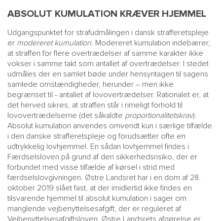
ABSOLUT KUMULATION KRÆVER HJEMMEL
Udgangspunktet for strafudmålingen i dansk strafferetspleje
er
modereret kumulation
. Modereret kumulation indebærer,
at straffen for flere overtrædelser af samme karakter ikke
vokser i samme takt som antallet af overtrædelser. I stedet
udmåles der en samlet bøde under hensyntagen til sagens
samlede omstændigheder, herunder – men ikke
begrænset til - antallet af lovovertrædelser. Rationalet er, at
det herved sikres, at straffen står i rimeligt forhold til
lovovertrædelserne (det såkaldte
proportionalitetskrav
).
Absolut kumulation anvendes omvendt kun i særlige tilfælde
i den danske strafferetspleje og forudsætter ofte en
udtrykkelig lovhjemmel. En sådan lovhjemmel findes i
Færdselsloven på grund af den sikkerhedsrisiko, der er
forbundet med visse tilfælde af kørsel i strid med
færdselslovgivningen. Østre Landsret har i en dom af 28.
oktober 2019 slået fast, at der imidlertid ikke findes en
tilsvarende hjemmel til absolut kumulation i sager om
manglende vejbenyttelsesafgift, der er reguleret af
Vejbenyttelsesafgiftsloven. Østre Landsrets afgørelse er