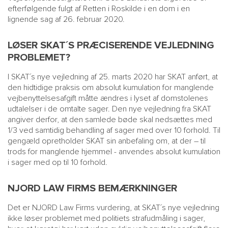
efterfølgende fulgt af Retten i Roskilde i en dom i en
lignende sag af 26. februar 2020.
LØSER SKAT´S PRÆCISERENDE VEJLEDNING
PROBLEMET?
I SKAT´s nye vejledning af 25. marts 2020 har SKAT anført, at
den hidtidige praksis om absolut kumulation for manglende
vejbenyttelsesafgift måtte ændres i lyset af domstolenes
udtalelser i de omtalte sager. Den nye vejledning fra SKAT
angiver derfor, at den samlede bøde skal nedsættes med
1/3 ved samtidig behandling af sager med over 10 forhold. Til
gengæld opretholder SKAT sin anbefaling om, at der – til
trods for manglende hjemmel - anvendes absolut kumulation
i sager med op til 10 forhold.
NJORD LAW FIRMS BEMÆRKNINGER
Det er NJORD Law Firms vurdering, at SKAT´s nye vejledning
ikke løser problemet med politiets strafudmåling i sager,