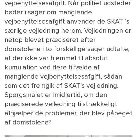
vejbenyttelsesafgift. Når politiet udsteder
bøder i sager om manglende
vejbenyttelsesafgift anvender de SKAT ´s
særlige vejledning herom. Vejledningen er
netop blevet præciseret efter
domstolene i to forskellige sager udtalte,
at der ikke var hjemmel til absolut
kumulation ved flere tilfælde af
MAIN
NYHEDSBR
manglende vejbenyttelsesafgift, sådan
MENU
HR EBOG
som det fremgik af SKAT´s vejledning.
SMALL
KARRIE
Spørgsmålet er imidlertid, om den
KONTA
præciserede vejledning tilstrækkeligt
OM 
afhjælper de problemer, der blev påpeget
af domstolene?