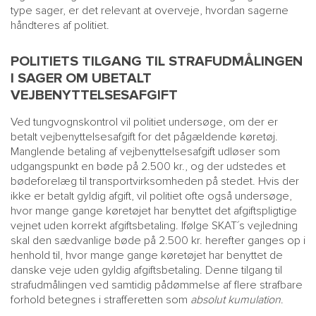
type sager, er det relevant at overveje, hvordan sagerne
håndteres af politiet.
POLITIETS TILGANG TIL STRAFUDMÅLINGEN
I SAGER OM UBETALT
VEJBENYTTELSESAFGIFT
Ved tungvognskontrol vil politiet undersøge, om der er
betalt vejbenyttelsesafgift for det pågældende køretøj.
Manglende betaling af vejbenyttelsesafgift udløser som
udgangspunkt en bøde på 2.500 kr., og der udstedes et
bødeforelæg til transportvirksomheden på stedet. Hvis der
ikke er betalt gyldig afgift, vil politiet ofte også undersøge,
hvor mange gange køretøjet har benyttet det afgiftspligtige
vejnet uden korrekt afgiftsbetaling. Ifølge SKAT´s vejledning
skal den sædvanlige bøde på 2.500 kr. herefter ganges op i
henhold til, hvor mange gange køretøjet har benyttet de
danske veje uden gyldig afgiftsbetaling. Denne tilgang til
strafudmålingen ved samtidig pådømmelse af flere strafbare
forhold betegnes i strafferetten som
absolut kumulation
.