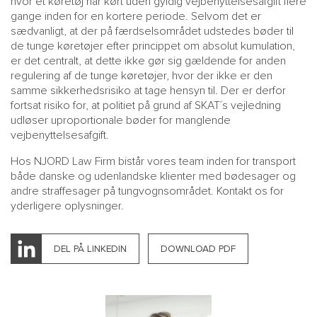
hvor et køretøj har kørt uden gyldig vejbenyttelsesafgift flere
gange inden for en kortere periode. Selvom det er
sædvanligt, at der på færdselsområdet udstedes bøder til
de tunge køretøjer efter princippet om absolut kumulation,
er det centralt, at dette ikke gør sig gældende for anden
regulering af de tunge køretøjer, hvor der ikke er den
samme sikkerhedsrisiko at tage hensyn til. Der er derfor
fortsat risiko for, at politiet på grund af SKAT´s vejledning
udløser uproportionale bøder for manglende
vejbenyttelsesafgift.
Hos NJORD Law Firm bistår vores team inden for transport
både danske og udenlandske klienter med bødesager og
andre straffesager på tungvognsområdet. Kontakt os for
yderligere oplysninger.
DEL PÅ LINKEDIN
DOWNLOAD PDF