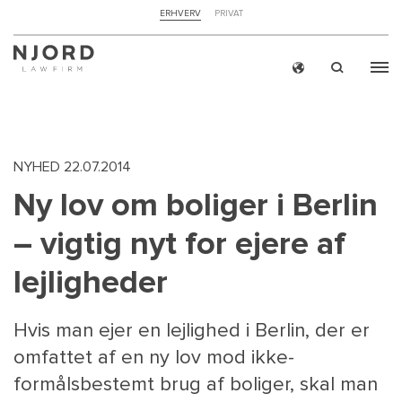
NAVIGATION
ERHVERV
PRIVAT
TOP
MENU
Skip
ERH
to
main
content
NYHED
22.07.2014
Ny lov om boliger i Berlin
– vigtig nyt for ejere af
lejligheder
Hvis man ejer en lejlighed i Berlin, der er
omfattet af en ny lov mod ikke-
formålsbestemt brug af boliger, skal man