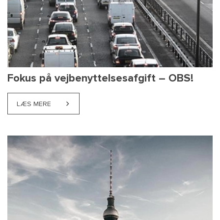
Fokus på vejbenyttelsesafgift – OBS!
LÆS MERE
ABOUT FOKUS PÅ VEJBENYTTELSESAFGIFT – OBS!