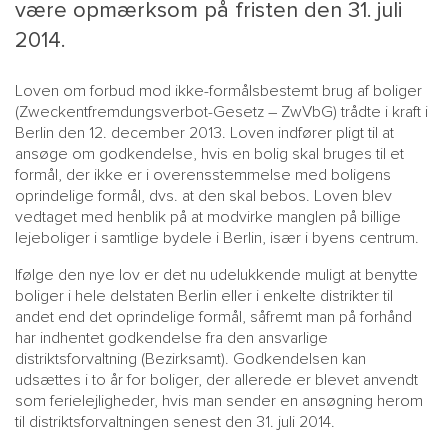
være opmærksom på fristen den 31. juli
2014.
Loven om forbud mod ikke-formålsbestemt brug af boliger
(Zweckentfremdungsverbot-Gesetz – ZwVbG) trådte i kraft i
Berlin den 12. december 2013. Loven indfører pligt til at
ansøge om godkendelse, hvis en bolig skal bruges til et
formål, der ikke er i overensstemmelse med boligens
oprindelige formål, dvs. at den skal bebos. Loven blev
vedtaget med henblik på at modvirke manglen på billige
MAIN
NYHEDSBR
lejeboliger i samtlige bydele i Berlin, især i byens centrum.
MENU
HR EBOG
Ifølge den nye lov er det nu udelukkende muligt at benytte
SMALL
KARRIE
boliger i hele delstaten Berlin eller i enkelte distrikter til
andet end det oprindelige formål, såfremt man på forhånd
KONTA
har indhentet godkendelse fra den ansvarlige
OM 
distriktsforvaltning (Bezirksamt). Godkendelsen kan
udsættes i to år for boliger, der allerede er blevet anvendt
som ferielejligheder, hvis man sender en ansøgning herom
til distriktsforvaltningen senest den 31. juli 2014.