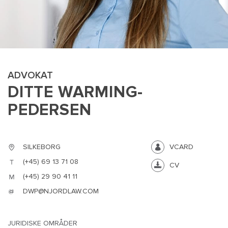
ADVOKAT
DITTE WARMING-
PEDERSEN
MAIN
NYHEDSBR
MENU
HR EBOG
SILKEBORG
VCARD
SMALL
KARRIE
(+45) 69 13 71 08
KONTA
CV
(+45) 29 90 41 11
OM 
DWP@NJORDLAW.COM
JURIDISKE OMRÅDER