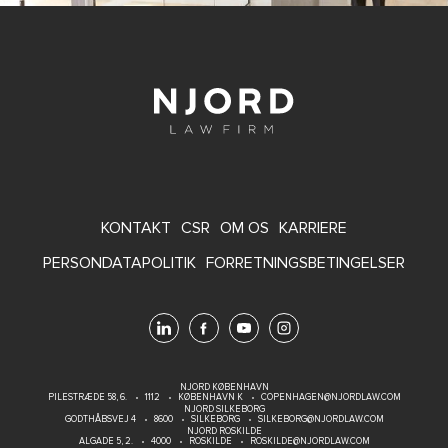
FOOTER
KONTAKT
CSR
OM OS
KARRIERE
MENU
PERSONDATAPOLITIK
FORRETNINGSBETINGELSER
NJORD KØBENHAVN
PILESTRÆDE 58, 6.
1112
KØBENHAVN K
COPENHAGEN@NJORDLAW.COM
NJORD SILKEBORG
GODTHÅBSVEJ 4
8600
SILKEBORG
SILKEBORG@NJORDLAW.COM
NJORD ROSKILDE
ALGADE 5, 2.
4000
ROSKILDE
ROSKILDE@NJORDLAW.COM