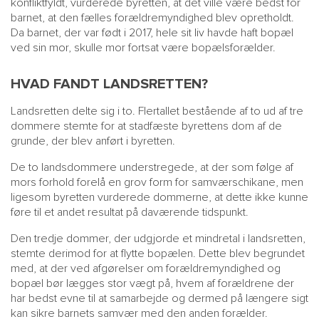
konfliktfyldt, vurderede byretten, at det ville være bedst for
barnet, at den fælles forældremyndighed blev opretholdt.
Da barnet, der var født i 2017, hele sit liv havde haft bopæl
ved sin mor, skulle mor fortsat være bopælsforælder.
HVAD FANDT LANDSRETTEN?
Landsretten delte sig i to. Flertallet bestående af to ud af tre
dommere stemte for at stadfæste byrettens dom af de
grunde, der blev anført i byretten.
De to landsdommere understregede, at der som følge af
mors forhold forelå en grov form for samværschikane, men
ligesom byretten vurderede dommerne, at dette ikke kunne
føre til et andet resultat på daværende tidspunkt.
Den tredje dommer, der udgjorde et mindretal i landsretten,
stemte derimod for at flytte bopælen. Dette blev begrundet
med, at der ved afgørelser om forældremyndighed og
bopæl bør lægges stor vægt på, hvem af forældrene der
har bedst evne til at samarbejde og dermed på længere sigt
kan sikre barnets samvær med den anden forælder.