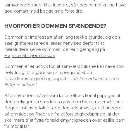
samværsordninger til at fungere, således barnet kunne have
god kontakt med begge sine forældre.
HVORFOR ER DOMMEN SPÆNDENDE?
Dommen er interessant af en lang række grunde, og den
særligt interesserede læser henvises derfor til at
nærstudere selve dommen, der er tilgængelig på
Højesterets hjemmeside
.
Dommen er er udtryk for, at samværschikane kan have stor
betydning for afgørelsen af spørgsmålet om
forældremyndighed og bopæl –
måske endda mere end
tidligere antaget.
Både byrettens såvel som landsrettens flertal påpeger, at
der foreligger en særdeles grov form for samværschikane.
Begge instanser følger dog den retspraksis, der har været
på området og finder ud fra et forsigtighedsprincip, at der
skal mere til at flytte forældremyndigheden over et lille barn
fra mor til far.