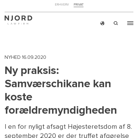
NAVIGATION
ERHVERV
PRIVAT
TOP
MENU
Skip
ERH
to
main
content
NYHED
16.09.2020
Ny praksis:
Samværschikane kan
koste
forældremyndigheden
I en for nyligt afsagt Højesteretsdom af 8.
september 2020 er der truffet afgørelse