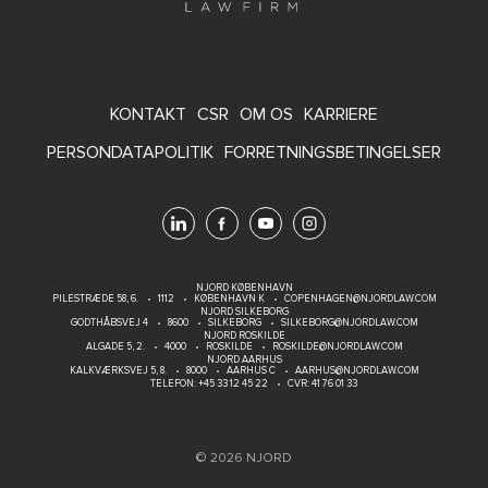
FOOTER
KONTAKT
CSR
OM OS
KARRIERE
MENU
PERSONDATAPOLITIK
FORRETNINGSBETINGELSER
NJORD KØBENHAVN
PILESTRÆDE 58, 6.
1112
KØBENHAVN K
COPENHAGEN@NJORDLAW.COM
NJORD SILKEBORG
GODTHÅBSVEJ 4
8600
SILKEBORG
SILKEBORG@NJORDLAW.COM
NJORD ROSKILDE
ALGADE 5, 2.
4000
ROSKILDE
ROSKILDE@NJORDLAW.COM
NJORD AARHUS
KALKVÆRKSVEJ 5, 8.
8000
AARHUS C
AARHUS@NJORDLAW.COM
TELEFON:
+45 33 12 45 22
CVR: 41 76 01 33
© 2026 NJORD