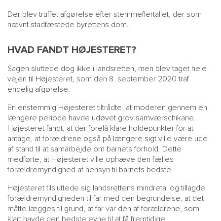
Der blev truffet afgørelse efter stemmeflertallet, der som
nævnt stadfæstede byrettens dom.
HVAD FANDT HØJESTERET?
Sagen sluttede dog ikke i landsretten, men blev taget hele
vejen til Højesteret, som den 8. september 2020 traf
endelig afgørelse.
En enstemmig Højesteret tiltrådte, at moderen gennem en
længere periode havde udøvet grov samværschikane.
Højesteret fandt, at der forelå klare holdepunkter for at
antage, at forældrene også på længere sigt ville være ude
af stand til at samarbejde om barnets forhold. Dette
medførte, at Højesteret ville ophæve den fælles
forældremyndighed af hensyn til barnets bedste.
Højesteret tilsluttede sig landsrettens mindretal og tillagde
forældremyndigheden til far med den begrundelse, at det
måtte lægges til grund, at far var den af forældrene, som
klart havde den bedste evne til at få fremtidige