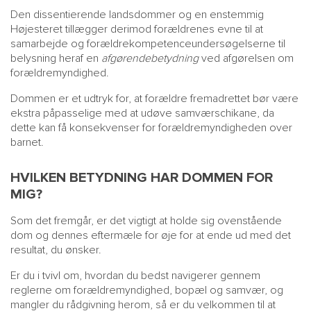
Den dissentierende landsdommer og en enstemmig
Højesteret tillægger derimod forældrenes evne til at
samarbejde og forældrekompetenceundersøgelserne til
belysning heraf en
afgørende
betydning
ved afgørelsen om
forældremyndighed.
Dommen er et udtryk for, at forældre fremadrettet bør være
ekstra påpasselige med at udøve samværschikane, da
dette kan få konsekvenser for forældremyndigheden over
barnet.
HVILKEN BETYDNING HAR DOMMEN FOR
MIG?
Som det fremgår, er det vigtigt at holde sig ovenstående
dom og dennes eftermæle for øje for at ende ud med det
resultat, du ønsker.
Er du i tvivl om, hvordan du bedst navigerer gennem
reglerne om forældremyndighed, bopæl og samvær, og
mangler du rådgivning herom, så er du velkommen til at