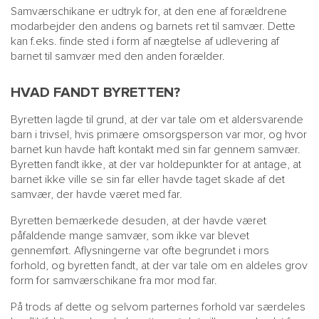
Samværschikane er udtryk for, at den ene af forældrene
modarbejder den andens og barnets ret til samvær. Dette
kan f.eks. finde sted i form af nægtelse af udlevering af
barnet til samvær med den anden forælder.
HVAD FANDT BYRETTEN?
Byretten lagde til grund, at der var tale om et aldersvarende
barn i trivsel, hvis primære omsorgsperson var mor, og hvor
barnet kun havde haft kontakt med sin far gennem samvær.
Byretten fandt ikke, at der var holdepunkter for at antage, at
barnet ikke ville se sin far eller havde taget skade af det
samvær, der havde været med far.
Byretten bemærkede desuden, at der havde været
påfaldende mange samvær, som ikke var blevet
gennemført. Aflysningerne var ofte begrundet i mors
forhold, og byretten fandt, at der var tale om en aldeles grov
form for samværschikane fra mor mod far.
På trods af dette og selvom parternes forhold var særdeles