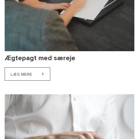
Ægtepagt med særeje
LÆS MERE
ABOUT ÆGTEPAGT MED SÆREJE