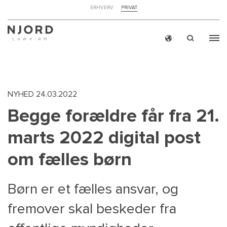
NAVIGATION
ERHVERV
PRIVAT
TOP
MENU
Skip
ERH
to
main
content
NYHED
24.03.2022
Begge forældre får fra 21.
marts 2022 digital post
om fælles børn
Børn er et fælles ansvar, og
fremover skal beskeder fra