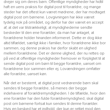
drejer sig om deres børn. Offentlige myndigheder har hidtil
haft en uens praksis for digital post til forældre, og mange
steder har det oftest kun været mødrene, der har modtaget
digital post om børnene. Lovgivningen har ikke været
tydelig nok på området, og derfor har der været en accept
af, at det var tilstrækkeligt, at myndighederne sendte
beskeder til den ene forælder, da man har antaget, at
forældrene holder hinanden informeret. Dette er dog ikke
altid tilfældet, særligt ikke i familier, hvor forældrene ikke bor
sammen, og denne praksis har derfor skabt en ulighed
mellem forældrene. Det er denne ulighed, der nu rettes op
på ved at offentlige myndigheder fremover er forpligtet til at
sende digital post om børn til begge forældre, uanset om
forældrene bor sammen eller ej. Lovændringen omfatter
alle forældre, uanset køn.
Når det er bestemt, at digital post vedrørende børn skal
sendes til begge forældre, så menes der begge
indehavere af forældremyndigheden. I de tilfælde, hvor den
ene forælder har den fulde forældremyndighed, skal digital
post om børnene fortsat kun sendes til denne forælder.
Hvis en besked har et indhold, der kun er rettet mod den