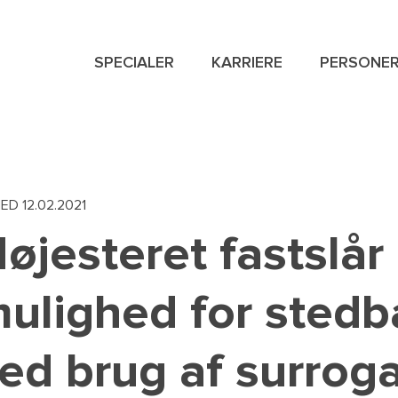
SPECIALER
KARRIERE
PERSONE
PRIVATE
NAVIGATION
MENU
HED
12.02.2021
øjesteret fastslår 
ulighed for sted
ed brug af surroga