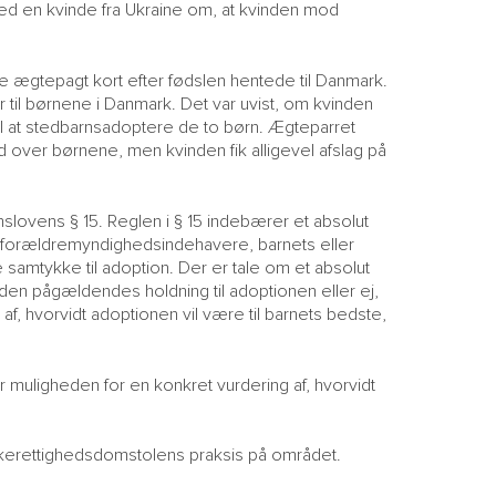
d en kvinde fra Ukraine om, at kvinden mod
 ægtepagt kort efter fødslen hentede til Danmark.
r til børnene i Danmark. Det var uvist, om kvinden
 til at stedbarnsadoptere de to børn. Ægteparret
over børnene, men kvinden fik alligevel afslag på
onslovens § 15. Reglen i § 15 indebærer et absolut
re, forældremyndighedsindehavere, barnets eller
 samtykke til adoption. Der er tale om et absolut
 den pågældendes holdning til adoptionen eller ej,
f, hvorvidt adoptionen vil være til barnets bedste,
ar muligheden for en konkret vurdering af, hvorvidt
eskerettighedsdomstolens praksis på området.