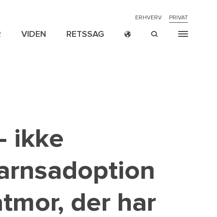
NAVIGATION
ERHVERV
PRIVAT
R
VIDEN
RETSSAG
TOP
MENU
SPECIALER
KARRIERE
PERSONER
PRIVATE
NAVIGATION
MENU
- ikke
barnsadoption
tmor, der har