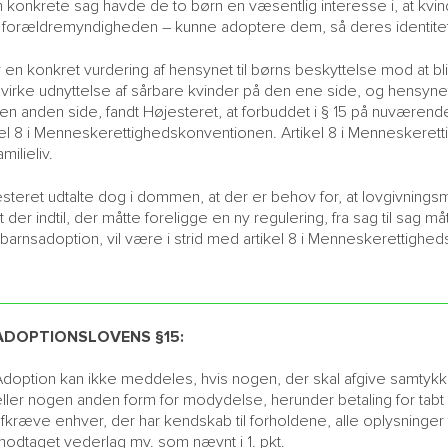
n konkrete sag havde de to børn en væsentlig interesse i, at 
i forældremyndigheden – kunne adoptere dem, så deres identitet
r en konkret vurdering af hensynet til børns beskyttelse mod at bliv
irke udnyttelse af sårbare kvinder på den ene side, og hensynet 
en anden side, fandt Højesteret, at forbuddet i § 15 på nuværend
kel 8 i Menneskerettighedskonventionen. Artikel 8 i Menneskerett
milieliv.
steret udtalte dog i dommen, at der er behov for, at lovgivnings
t der indtil, der måtte foreligge en ny regulering, fra sag til sag 
barnsadoption, vil være i strid med artikel 8 i Menneskerettighe
ADOPTIONSLOVENS §15:
Adoption kan ikke meddeles, hvis nogen, der skal afgive samtykke
ller nogen anden form for modydelse, herunder betaling for tabt 
fkræve enhver, der har kendskab til forholdene, alle oplysninger t
modtaget vederlag mv. som nævnt i 1. pkt.