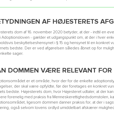
ETYDNINGEN AF HØJESTERETS AF
sterets dom af 16. november 2020 betyder, at der - indtil en 
 i Adoptionsloven - gælder et udgangspunkt om, at der i hver enke
oldsvis beskyttelseshensynet i § 15 og hensynet til en konkret v
barnets bedste. Der er ved afgørelsen således åbnet op for mulig
nkelte sager.
AN DOMMEN VÆRE RELEVANT FOR 
tionsområdet er et område, hvor der for de enkelte adoptionsty
ngelser, der skal være opfyldte, før der foretages en konkret vur
ets bedste. Højesterets dom, hvor Højesteret udtaler, at der k
ere forenelig med praksis fra Menneskerettighedsdomstolen, kan
tionsområdet, ligesom dommen danner praksis for, at der i sags
ering, også selvom lovens ordlyd umiddelbart afskærer mulighed