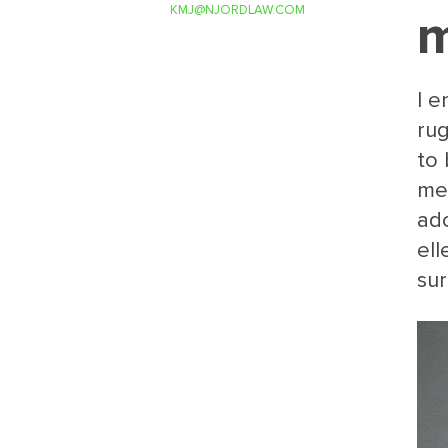
KMJ@NJORDLAW.COM
m
I e
rug
to 
med
ado
ell
sur