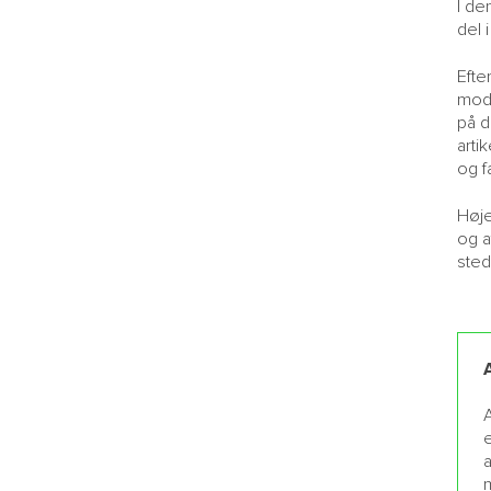
I de
del 
Efte
modv
på d
arti
og fa
Høje
og a
sted
e
a