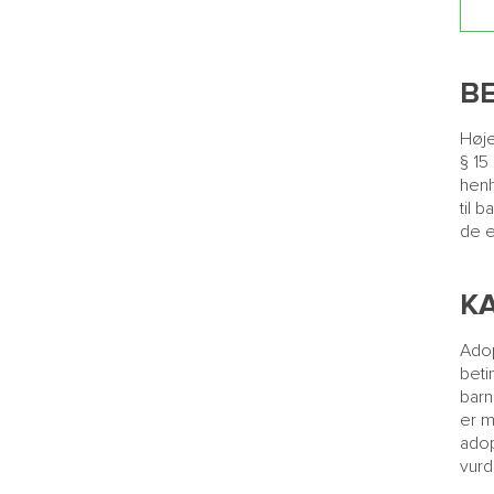
B
Høje
§ 15
henh
til 
de e
K
Adop
beti
barn
er m
adop
vurd