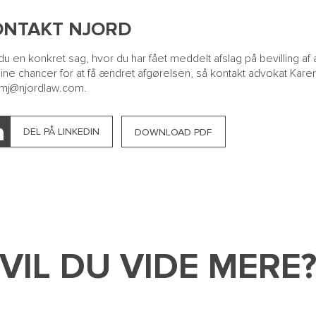
ONTAKT NJORD
du en konkret sag, hvor du har fået meddelt afslag på bevilling af 
ine chancer for at få ændret afgørelsen, så kontakt advokat Karen 
mj@njordlaw.com
.
DEL PÅ LINKEDIN
DOWNLOAD PDF
VIL DU VIDE MERE