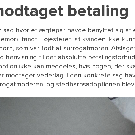
odtaget betaling
n sag hvor et ægtepar havde benyttet sig af
emor), fandt Højesteret, at kvinden ikke kunn
børn, som var født af surrogatmoren. Afslag
 henvisning til det absolutte betalingsforbud
ption ikke kan meddeles, hvis nogen, der ska
er modtager vederlag. I den konkrete sag hav
rogatmoderen, og stedbarnsadoptionen blev d