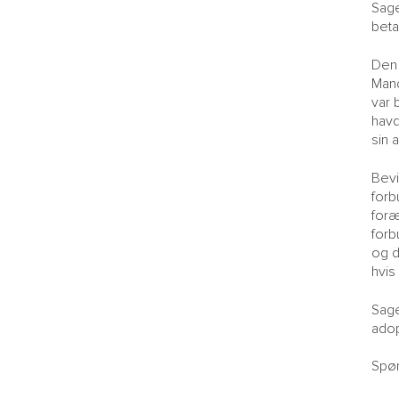
Sage
beta
Den 
Mand
var 
havd
sin 
Bevi
forb
foræ
forb
og d
hvis
Sage
adop
Spør