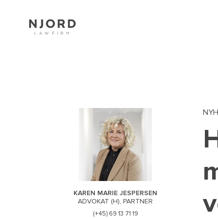
Skip
to
main
content
NY
H
m
v
KAREN MARIE JESPERSEN
ADVOKAT (H), PARTNER
(+45) 69 13 71 19