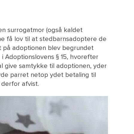
 en surrogatmor (også kaldet
e få lov til at stedbarnsadoptere de
et på adoptionen blev begrundet
 i Adoptionslovens § 15, hvorefter
l give samtykke til adoptionen, yder
de parret netop ydet betaling til
erfor afvist.