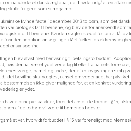
n omhandlede et dansk ægtepar, der havde indgået en aftale me
ling skulle fungere som surrogatmor.
ukrainske kvinde fødte i december 2013 to børn, som det danske
en var biologisk far til børnene, og blev derfor anerkendt som fa
biologisk mor til børnene. Kvinden søgte i stedet for om at få lov
e forinden adoptionsansøgningen fået fælles forældremyndighed 
adoptionsansøgning.
llingen blev afvist med henvisning til betalingsforbuddet i Adopti
ud, hvis der har været ydet vederlag til eller fra barnets foræld
ldrenes værge, barnet og andre, der efter lovgivningen skal give
ud, idet bevilling skal nægtes, uanset om vederlaget har påvirket
a bestemmelsen ikke giver mulighed for, at en konkret vurdering a
 vederlag er ydet.
n havde principiel karakter, fordi det absolutte forbud i § 15, afsk
tionen af de to børn vil være til børnenes bedste.
gsmålet var, hvorvidt forbuddet i § 15 var foreneligt med Menn