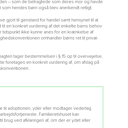
kvinden – som de betragtede som deres mor og havde
 som hendes børn også blev anerkendt retligt.
e gjort til genstand for handel samt hensynet til at
til en konkret vurdering af det enkelte barns behov
e tidspunkt ikke kunne anes for en krænkelse af
ighedskonventionen omhandler børns ret til privat-
magten tager bestemmelsen i § 15 op til overvejelse,
måtte foretages en konkret vurdering af, om afslag på
dskonventionen.
 til adoptionen, yder eller modtager vederlag
arbejdsfortjeneste. Familieretshuset kan
il brug ved afklaringen af, om der er ydet eller