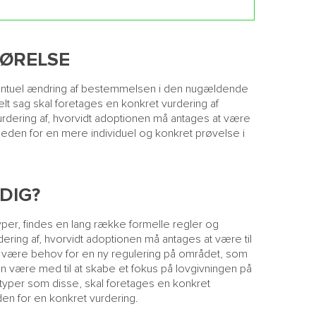
GØRELSE
eventuel ændring af bestemmelsen i den nugældende
lt sag skal foretages en konkret vurdering af
urdering af, hvorvidt adoptionen må antages at være
heden for en mere individuel og konkret prøvelse i
DIG?
per, findes en lang række formelle regler og
dering af, hvorvidt adoptionen må antages at være til
an være behov for en ny regulering på området, som
 være med til at skabe et fokus på lovgivningen på
typer som disse, skal foretages en konkret
en for en konkret vurdering.