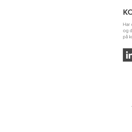
K
Har 
og d
på
k