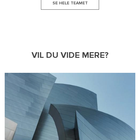
SE HELE TEAMET
VIL DU VIDE MERE?
(+45) 69 13 71 36
(+45) 77 40 10 31
OSN@NJORDLAW.COM
SES@NJORDLAW.COM