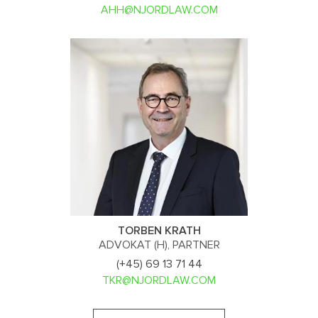
AHH@NJORDLAW.COM
TORBEN KRATH
ADVOKAT (H), PARTNER
(+45) 69 13 71 44
TKR@NJORDLAW.COM