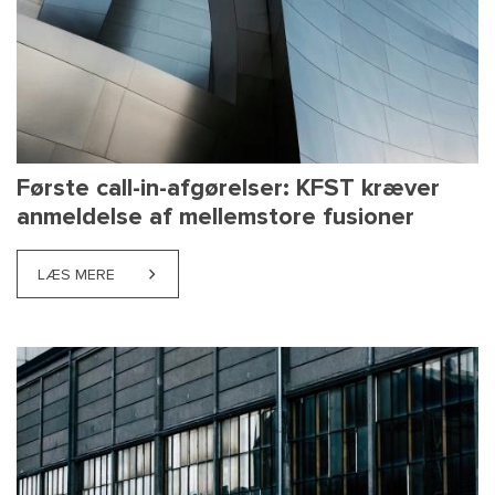
Første call-in-afgørelser: KFST kræver
anmeldelse af mellemstore fusioner
LÆS MERE
ABOUT FØRSTE CALL-IN-AFGØRELSER: KFST KRÆV