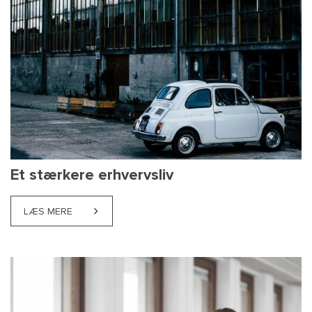
Et stærkere erhvervsliv
LÆS MERE
ABOUT ET STÆRKERE ERHVERVSLIV