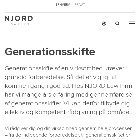
NAVIGATION
ERHVERV
PRIVAT
TOP
MENU
Skip
ERH
to
main
Generationsskifte
content
Generationsskifte af en virksomhed kræver
grundig forberedelse. Så det er vigtigt at
komme i gang i god tid. Hos NJORD Law Firm
har vi mange års erfaring med gennemførelse
af generationsskifter. Vi kan derfor tilbyde dig
effektiv og kompetent rådgivning på området.
Vi rådgiver dig og din virksomhed gennem hele processen
– fra de indledende forberedelser, til generationsskiftet er