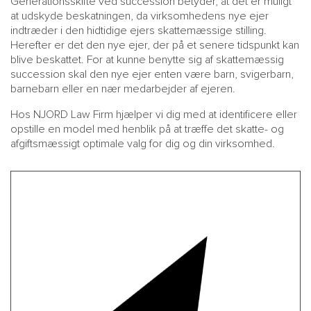
Generationsskifte ved succession betyder, at det er muligt
at udskyde beskatningen, da virksomhedens nye ejer
indtræder i den hidtidige ejers skattemæssige stilling.
Herefter er det den nye ejer, der på et senere tidspunkt kan
blive beskattet. For at kunne benytte sig af skattemæssig
succession skal den nye ejer enten være barn, svigerbarn,
barnebarn eller en nær medarbejder af ejeren.
Hos NJORD Law Firm hjælper vi dig med at identificere eller
opstille en model med henblik på at træffe det skatte- og
afgiftsmæssigt optimale valg for dig og din virksomhed.