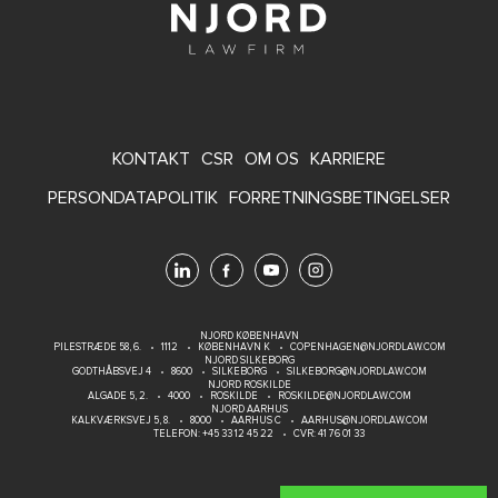
FOOTER
KONTAKT
CSR
OM OS
KARRIERE
MENU
PERSONDATAPOLITIK
FORRETNINGSBETINGELSER
NJORD KØBENHAVN
PILESTRÆDE 58, 6.
1112
KØBENHAVN K
COPENHAGEN@NJORDLAW.COM
NJORD SILKEBORG
GODTHÅBSVEJ 4
8600
SILKEBORG
SILKEBORG@NJORDLAW.COM
NJORD ROSKILDE
ALGADE 5, 2.
4000
ROSKILDE
ROSKILDE@NJORDLAW.COM
NJORD AARHUS
KALKVÆRKSVEJ 5, 8.
8000
AARHUS C
AARHUS@NJORDLAW.COM
TELEFON:
+45 33 12 45 22
CVR: 41 76 01 33