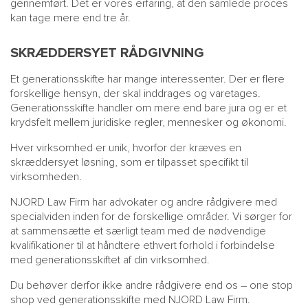
gennemført. Det er vores erfaring, at den samlede proces
kan tage mere end tre år.
SKRÆDDERSYET RÅDGIVNING
Et generationsskifte har mange interessenter. Der er flere
forskellige hensyn, der skal inddrages og varetages.
Generationsskifte handler om mere end bare jura og er et
krydsfelt mellem juridiske regler, mennesker og økonomi.
Hver virksomhed er unik, hvorfor der kræves en
MAIN
NYHEDSBR
skræddersyet løsning, som er tilpasset specifikt til
virksomheden.
MENU
HR EBOG
SMALL
KARRIE
NJORD Law Firm har advokater og andre rådgivere med
specialviden inden for de forskellige områder. Vi sørger for
KONTA
at sammensætte et særligt team med de nødvendige
OM 
kvalifikationer til at håndtere ethvert forhold i forbindelse
med generationsskiftet af din virksomhed.
Du behøver derfor ikke andre rådgivere end os – one stop
shop ved generationsskifte med NJORD Law Firm.