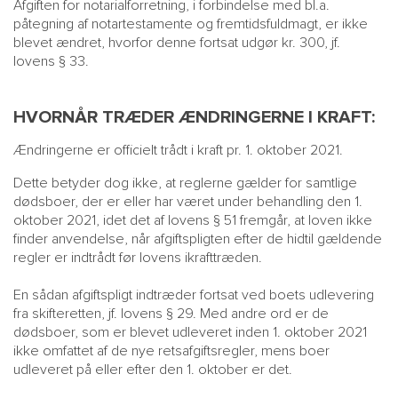
Afgiften for notarialforretning, i forbindelse med bl.a.
påtegning af notartestamente og fremtidsfuldmagt, er ikke
blevet ændret, hvorfor denne fortsat udgør kr. 300, jf.
lovens § 33.
HVORNÅR TRÆDER ÆNDRINGERNE I KRAFT:
Ændringerne er officielt trådt i kraft pr. 1. oktober 2021.
Dette betyder dog ikke, at reglerne gælder for samtlige
dødsboer, der er eller har været under behandling den 1.
oktober 2021, idet det af lovens § 51 fremgår, at loven ikke
finder anvendelse, når afgiftspligten efter de hidtil gældende
regler er indtrådt før lovens ikrafttræden.
En sådan afgiftspligt indtræder fortsat ved boets udlevering
fra skifteretten, jf. lovens § 29. Med andre ord er de
dødsboer, som er blevet udleveret inden 1. oktober 2021
ikke omfattet af de nye retsafgiftsregler, mens boer
udleveret på eller efter den 1. oktober er det.