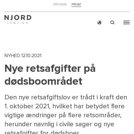
NAVIGATION
ERHVERV
PRIVAT
TOP
MENU
Skip
ERH
to
main
content
NYHED
12.10.2021
Nye retsafgifter på
dødsboområdet
Den nye retsafgiftslov er trådt i kraft den
1. oktober 2021, hvilket har betydet flere
vigtige ændringer på flere retsområder,
herunder navnlig i civile sager og nye
retsafgifter for dødsboer.