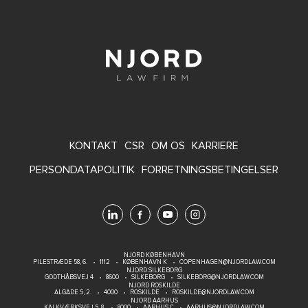
FOOTER
KONTAKT
CSR
OM OS
KARRIERE
MENU
PERSONDATAPOLITIK
FORRETNINGSBETINGELSER
NJORD KØBENHAVN
PILESTRÆDE 58, 6.
1112
KØBENHAVN K
COPENHAGEN@NJORDLAW.COM
NJORD SILKEBORG
GODTHÅBSVEJ 4
8600
SILKEBORG
SILKEBORG@NJORDLAW.COM
NJORD ROSKILDE
ALGADE 5, 2.
4000
ROSKILDE
ROSKILDE@NJORDLAW.COM
NJORD AARHUS
KALKVÆRKSVEJ 5, 8.
8000
AARHUS C
AARHUS@NJORDLAW.COM