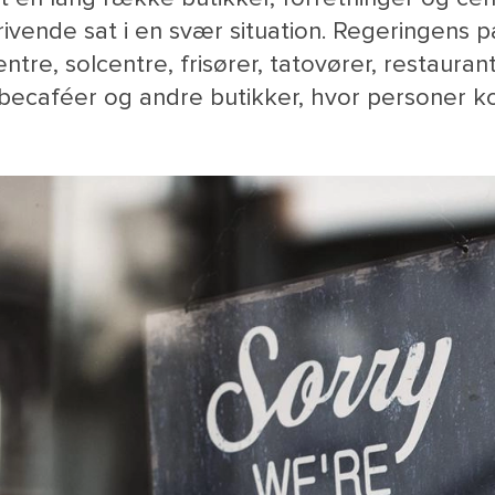
rivende sat i en svær situation. Regeringens
tre, solcentre, frisører, tatovører, restaurant
pibecaféer og andre butikker, hvor personer 