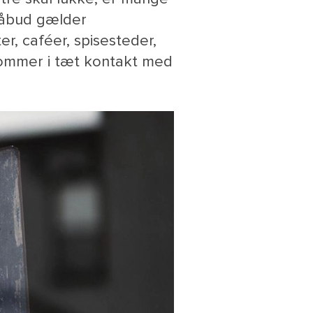
 påbud gælder
er, caféer, spisesteder,
kommer i tæt kontakt med
M
NY