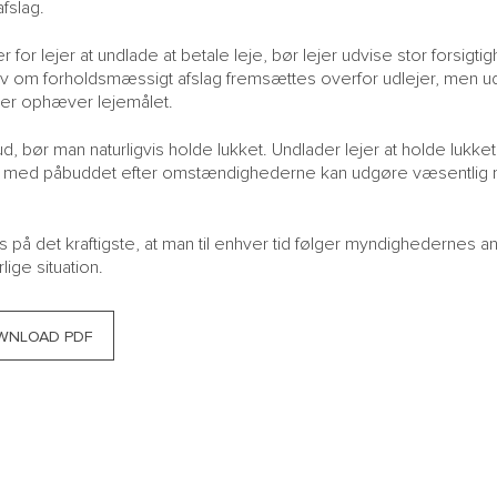
afslag.
or lejer at undlade at betale leje, bør lejer udvise stor forsigtig
rav om forholdsmæssigt afslag fremsættes overfor udlejer, men ude
lejer ophæver lejemålet.
, bør man naturligvis holde lukket. Undlader lejer at holde lukke
strid med påbuddet efter omstændighederne kan udgøre væsentlig 
s på det kraftigste, at man til enhver tid følger myndighedernes 
ge situation.
WNLOAD PDF