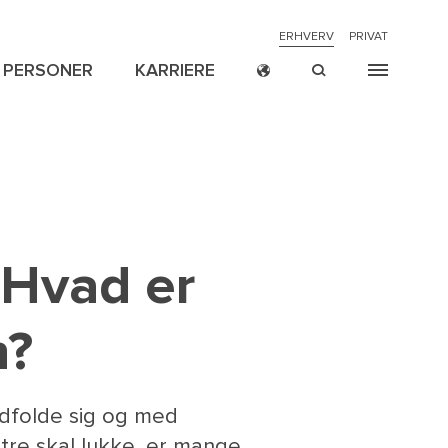
NAVIGATION
ERHVERV
PRIVAT
PERSONER
KARRIERE
TOP
MENU
CROSS
ION
ER
NYHEDER
RETSSAGER
P
BORDER
 Hvad er
n?
dfolde sig og med
tre skal lukke, er mange