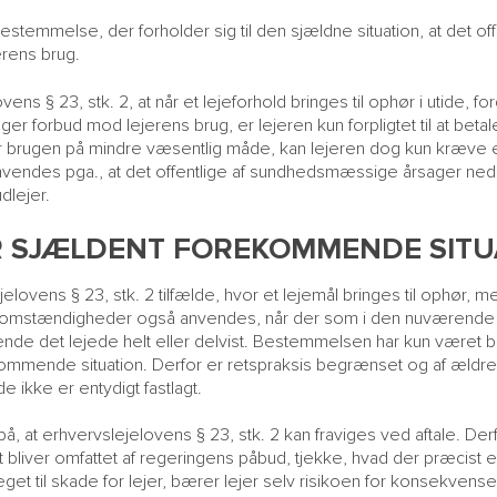
estemmelse, der forholder sig til den sjældne situation, at det 
rens brug.
ns § 23, stk. 2, at når et lejeforhold bringes til ophør i utide, ford
orbud mod lejerens brug, er lejeren kun forpligtet til at betale 
r brugen på mindre væsentlig måde, kan lejeren dog kun kræve et
n anvendes pga., at det offentlige af sundhedsmæssige årsager ne
dlejer.
 SJÆLDENT FOREKOMMENDE SITU
jelovens § 23, stk. 2 tilfælde, hvor et lejemål bringes til ophør
r omstændigheder også anvendes, når der som i den nuværende sit
vende det lejede helt eller delvist. Bestemmelsen har kun været
ommende situation. Derfor er retspraksis begrænset og af ældre 
kke er entydigt fastlagt.
, at erhvervslejelovens § 23, stk. 2 kan fraviges ved aftale. Der
 bliver omfattet af regeringens påbud, tjekke, hvad der præcist er 
eget til skade for lejer, bærer lejer selv risikoen for konsekvense