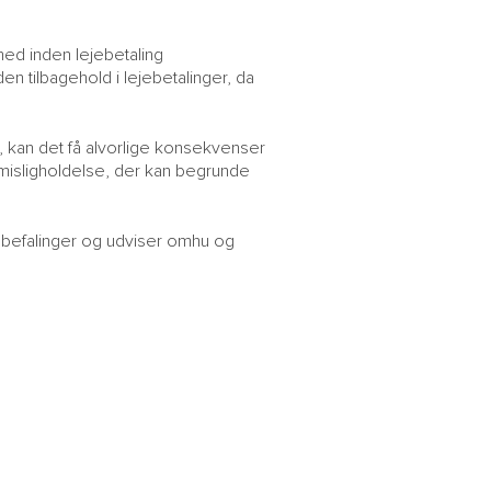
hed inden lejebetaling
n tilbagehold i lejebetalinger, da
t, kan det få alvorlige konsekvenser
misligholdelse, der kan begrunde
anbefalinger og udviser omhu og