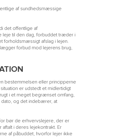
offentlige af sundhedsmæssige
i det offentlige af
leje til den dag, forbuddet træder i
 forholdsmæssigt afslag i lejen.
dlægger forbud mod lejerens brug,
ATION
, men bestemmelsen eller principperne
uation er udstedt et midlertidigt
 brugt i et meget begrænset omfang,
dato, og det indebærer, at
for bør de erhvervslejere, der er
aftalt i deres lejekontrakt. Er
rne af påbuddet, hvorfor lejer ikke