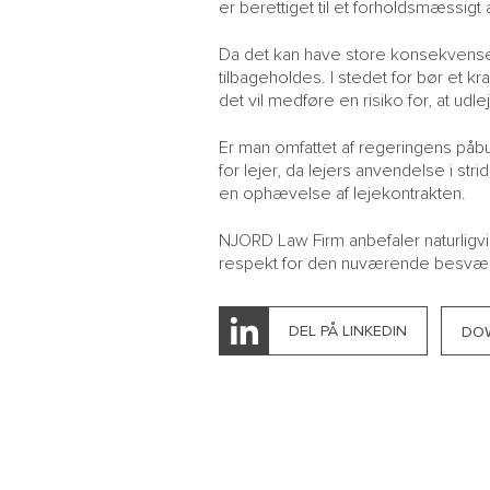
er berettiget til et forholdsmæssigt 
Da det kan have store konsekvenser f
tilbageholdes. I stedet for bør et k
det vil medføre en risiko for, at ud
Er man omfattet af regeringens påbud
for lejer, da lejers anvendelse i 
en ophævelse af lejekontrakten.
NJORD Law Firm anbefaler naturligvi
respekt for den nuværende besværli
DEL PÅ LINKEDIN
DO