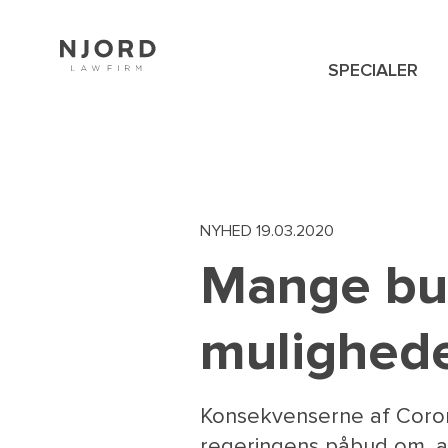
Skip
to
main
content
SPECIALER
NAVIGATION
MENU
NYHED
19.03.2020
Mange but
muligheden
Konsekvenserne af Coron
regeringens påbud om, at