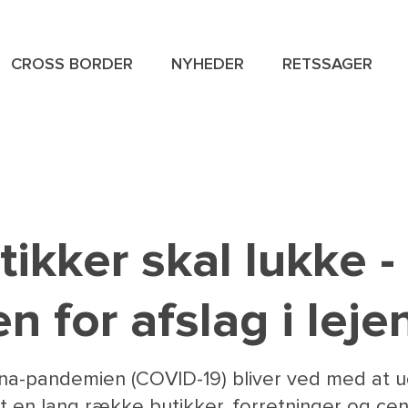
CROSS BORDER
NYHEDER
RETSSAGER
NAVIGAT
SPECIAL
MENU
ikker skal lukke -
 for afslag i leje
a-pandemien (COVID-19) bliver ved med at u
 en lang række butikker, forretninger og cen