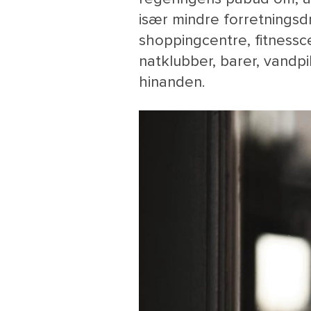
især mindre forretningsd
shoppingcentre, fitnesscen
natklubber, barer, vand
hinanden.