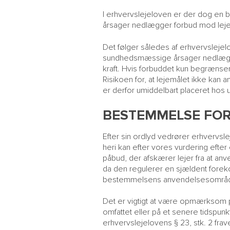
I erhvervslejeloven er der dog en b
årsager nedlægger forbud mod leje
Det følger således af erhvervslejelove
sundhedsmæssige årsager nedlægger f
kraft. Hvis forbuddet kun begrænse
Risikoen for, at lejemålet ikke ka
er derfor umiddelbart placeret hos u
BESTEMMELSE FOR
Efter sin ordlyd vedrører erhvervsle
heri kan efter vores vurdering efte
påbud, der afskærer lejer fra at an
da den regulerer en sjældent forek
bestemmelsens anvendelsesområde i
Det er vigtigt at være opmærksom på
omfattet eller på et senere tidspunkt
erhvervslejelovens § 23, stk. 2 frav