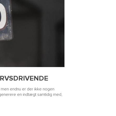
M
H
S
ERVSDRIVENDE
, men endnu er der ikke nogen
at generere en indtægt samtidig med,