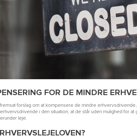
ENSERING FOR DE MINDRE ERHV
 fremsat forslag om at kompensere de mindre erhvervsdrivende
e erhvervsdrivende i den situation, at de står uden mulighed for 
herunder leje.
ERHVERVSLEJELOVEN?