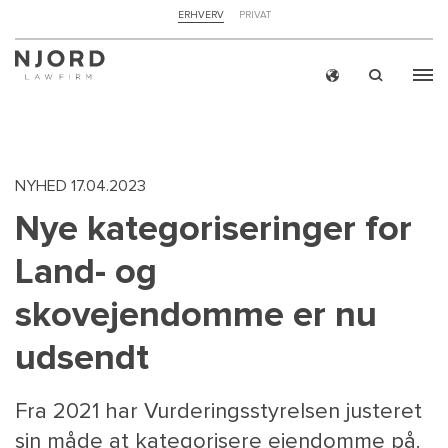
NAVIGATION
ERHVERV
PRIVAT
TOP
MENU
Skip
ERH
to
main
content
NYHED
17.04.2023
Nye kategoriseringer for
Land- og
skovejendomme er nu
udsendt
Fra 2021 har Vurderingsstyrelsen justeret
sin måde at kategorisere ejendomme på.