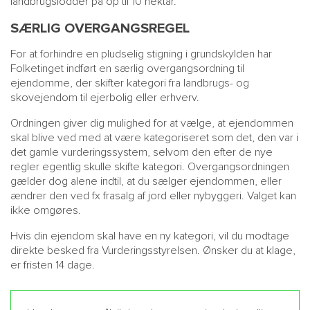
landbrugslodder på op til 10 hektar.
SÆRLIG OVERGANGSREGEL
For at forhindre en pludselig stigning i grundskylden har
Folketinget indført en særlig overgangsordning til
ejendomme, der skifter kategori fra landbrugs- og
skovejendom til ejerbolig eller erhverv.
Ordningen giver dig mulighed for at vælge, at ejendommen
skal blive ved med at være kategoriseret som det, den var i
det gamle vurderingssystem, selvom den efter de nye
regler egentlig skulle skifte kategori. Overgangsordningen
gælder dog alene indtil, at du sælger ejendommen, eller
ændrer den ved fx frasalg af jord eller nybyggeri. Valget kan
ikke omgøres.
Hvis din ejendom skal have en ny kategori, vil du modtage
direkte besked fra Vurderingsstyrelsen. Ønsker du at klage,
er fristen 14 dage.