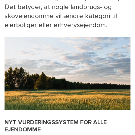
Det betyder, at nogle landbrugs- og
skovejendomme vil ændre kategori til
ejerboliger eller erhvervsejendom.
MAIN
NYHEDSBR
MENU
HR EBOG
SMALL
KARRIE
KONTA
OM 
NYT VURDERINGSSYSTEM FOR ALLE
EJENDOMME