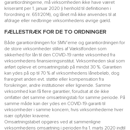
garantiordningerne, må virksomheden ikke have været
kriseramt per 1. januar 2020 (i henhold til definitionen i
forordning nr. 651/2014), og lånet må ikke anvendes til at
afdrage eller nedbringe virksomhedens øvrige gæld.
FÆLLESTRÆK FOR DE TO ORDNINGER
Både garantiordningen for SMV’erne og garantiordningen for
de store virksomheder stilles af Vækstfonden som
sikkerhed for lån til den COVID-19 ramte virksomhed fra
virksomhedens finansieringsinstitut. Virksomheden skal som
anført opleve et omsætningstab på mindst 30 %. Garantien
kan ydes på op til 70 % af virksomhedens lånebeløb, dog
fraregnet anden evt. støtte eller kompensation fra
forsikringer, andre institutioner eller lignende. Samme
virksomhed kan få flere garantier, forudsat at de ikke
omfatter det samme omsætningstab for samme periode. På
samme måde kan der ydes en COVID-19-garanti til
virksomheder i samme koncern, hvis virksomhederne hver
især opfylder kravene.
Omsætningstabet opgøres ved at sammenligne
virksomhedens omsætning i perioden fra 1. marts 2020 indtil