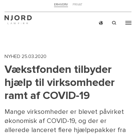
NAVIGATION
ERHVERV
PRIVAT
TOP
MENU
Skip
ERH
to
main
content
NYHED
25.03.2020
Vækstfonden tilbyder
hjælp til virksomheder
ramt af COVID-19
Mange virksomheder er blevet påvirket
økonomisk af COVID-19, og der er
allerede lanceret flere hjælpepakker fra