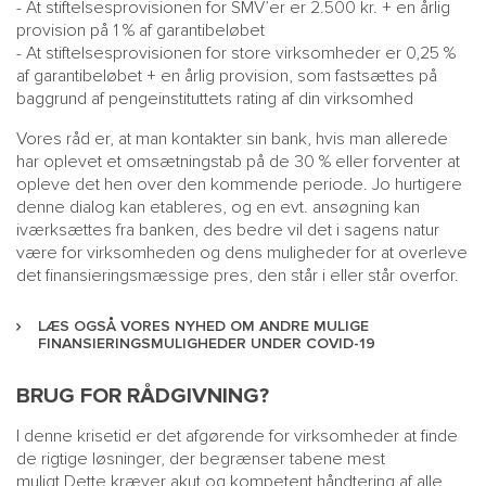
- At stiftelsesprovisionen for SMV’er er 2.500 kr. + en årlig
provision på 1 % af garantibeløbet
- At stiftelsesprovisionen for store virksomheder er 0,25 %
af garantibeløbet + en årlig provision, som fastsættes på
baggrund af pengeinstituttets rating af din virksomhed
Vores råd er, at man kontakter sin bank, hvis man allerede
har oplevet et omsætningstab på de 30 % eller forventer at
opleve det hen over den kommende periode. Jo hurtigere
denne dialog kan etableres, og en evt. ansøgning kan
iværksættes fra banken, des bedre vil det i sagens natur
være for virksomheden og dens muligheder for at overleve
det finansieringsmæssige pres, den står i eller står overfor.
LÆS OGSÅ VORES NYHED OM ANDRE MULIGE
FINANSIERINGSMULIGHEDER UNDER COVID-19
BRUG FOR RÅDGIVNING?
I denne krisetid er det afgørende for virksomheder at finde
de rigtige løsninger, der begrænser tabene mest
muligt.Dette kræver akut og kompetent håndtering af alle