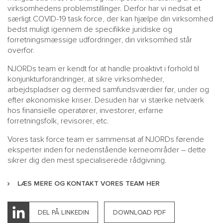
virksomhedens problemstillinger. Derfor har vi nedsat et
særligt COVID-19 task force, der kan hjælpe din virksomhed
bedst muligt igennem de specifikke juridiske og
forretningsmæssige udfordringer, din virksomhed står
overfor.
NJORDs team er kendt for at handle proaktivt i forhold til
konjunkturforandringer, at sikre virksomheder,
arbejdspladser og dermed samfundsværdier før, under og
efter økonomiske kriser. Desuden har vi stærke netværk
hos finansielle operatører, investorer, erfarne
forretningsfolk, revisorer, etc.
Vores task force team er sammensat af NJORDs førende
eksperter inden for nedenstående kerneområder – dette
sikrer dig den mest specialiserede rådgivning.
LÆS MERE OG KONTAKT VORES TEAM HER
DEL PÅ LINKEDIN
DOWNLOAD PDF