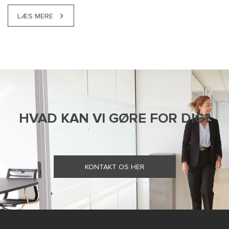
LÆS MERE
HVAD KAN VI GØRE FOR DIG?
KONTAKT OS HER