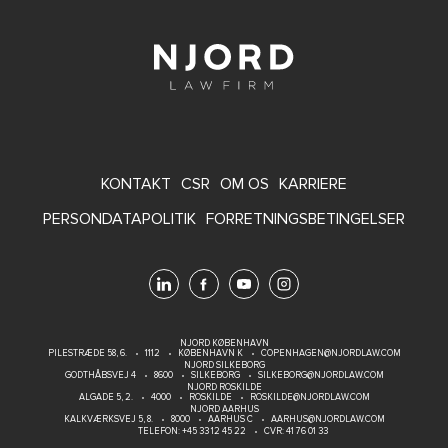
FOOTER
KONTAKT
CSR
OM OS
KARRIERE
MENU
PERSONDATAPOLITIK
FORRETNINGSBETINGELSER
NJORD KØBENHAVN
PILESTRÆDE 58, 6.
1112
KØBENHAVN K
COPENHAGEN@NJORDLAW.COM
NJORD SILKEBORG
GODTHÅBSVEJ 4
8600
SILKEBORG
SILKEBORG@NJORDLAW.COM
NJORD ROSKILDE
ALGADE 5, 2.
4000
ROSKILDE
ROSKILDE@NJORDLAW.COM
NJORD AARHUS
KALKVÆRKSVEJ 5, 8.
8000
AARHUS C
AARHUS@NJORDLAW.COM
TELEFON:
+45 33 12 45 22
CVR: 41 76 01 33