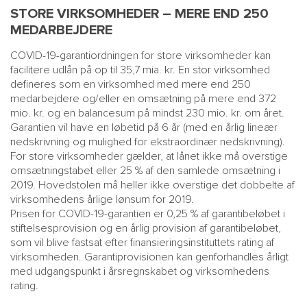
STORE VIRKSOMHEDER – MERE END 250
MEDARBEJDERE
COVID-19-garantiordningen for store virksomheder kan
facilitere udlån på op til 35,7 mia. kr. En stor virksomhed
defineres som en virksomhed med mere end 250
medarbejdere og/eller en omsætning på mere end 372
mio. kr. og en balancesum på mindst 230 mio. kr. om året.
Garantien vil have en løbetid på 6 år (med en årlig lineær
nedskrivning og mulighed for ekstraordinær nedskrivning).
For store virksomheder gælder, at lånet ikke må overstige
omsætningstabet eller 25 % af den samlede omsætning i
2019. Hovedstolen må heller ikke overstige det dobbelte af
virksomhedens årlige lønsum for 2019.
Prisen for COVID-19-garantien er 0,25 % af garantibeløbet i
stiftelsesprovision og en årlig provision af garantibeløbet,
som vil blive fastsat efter finansieringsinstituttets rating af
virksomheden. Garantiprovisionen kan genforhandles årligt
med udgangspunkt i årsregnskabet og virksomhedens
rating.