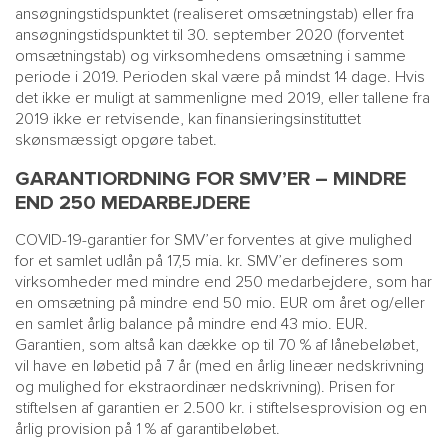
ansøgningstidspunktet (realiseret omsætningstab) eller fra
ansøgningstidspunktet til 30. september 2020 (forventet
omsætningstab) og virksomhedens omsætning i samme
periode i 2019. Perioden skal være på mindst 14 dage. Hvis
det ikke er muligt at sammenligne med 2019, eller tallene fra
2019 ikke er retvisende, kan finansieringsinstituttet
skønsmæssigt opgøre tabet.
GARANTIORDNING FOR SMV’ER – MINDRE
END 250 MEDARBEJDERE
COVID-19-garantier for SMV’er forventes at give mulighed
for et samlet udlån på 17,5 mia. kr. SMV’er defineres som
virksomheder med mindre end 250 medarbejdere, som har
en omsætning på mindre end 50 mio. EUR om året og/eller
en samlet årlig balance på mindre end 43 mio. EUR.
Garantien, som altså kan dække op til 70 % af lånebeløbet,
vil have en løbetid på 7 år (med en årlig lineær nedskrivning
og mulighed for ekstraordinær nedskrivning). Prisen for
stiftelsen af garantien er 2.500 kr. i stiftelsesprovision og en
årlig provision på 1 % af garantibeløbet.