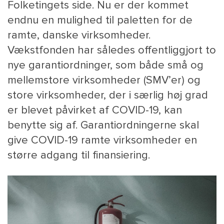
Folketingets side. Nu er der kommet
endnu en mulighed til paletten for de
ramte, danske virksomheder.
Vækstfonden har således offentliggjort to
nye garantiordninger, som både små og
mellemstore virksomheder (SMV’er) og
store virksomheder, der i særlig høj grad
er blevet påvirket af COVID-19, kan
MAIN
NYHEDSBR
benytte sig af. Garantiordningerne skal
MENU
HR EBOG
give COVID-19 ramte virksomheder en
SMALL
KARRIE
større adgang til finansiering.
KONTA
OM 