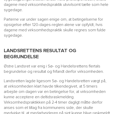
dagene med virksomhedspraktik utvivlsomt tælle som hele
sygedage.
Parterne var under sagen enige om, at betingelserne for
opsigelse efter 120-dages-reglen alene var opfyldt, hvis
dagene med virksomhedspraktik skulle regnes som fulde
sygedage.
LANDSRETTENS RESULTAT OG
BEGRUNDELSE
Østre Landsret var enig i Sø- og Handelsrettens flertals
begrundelse og resultat og frifandt derfor virksomheden.
Landsretten lagde ligesom Sø- og Handelsretten vægt på,
at virksomheden klart havde tilkendegivet, at 5 timers
arbejde om dagen var en betingelse for, at virksomheden
kunne acceptere en deltidsraskmelding.
Virksomhedspraktikken på 2-4 timer dagligt måtte derfor
anses som et tiltag fra kommunens side, der skulle
medvirke til, at medarbejderen på sigt kunne blive raskmeldt