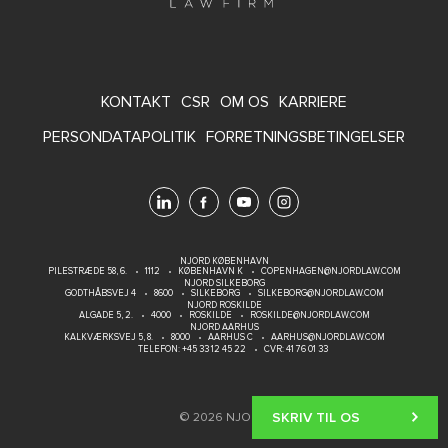
FOOTER
KONTAKT
CSR
OM OS
KARRIERE
MENU
PERSONDATAPOLITIK
FORRETNINGSBETINGELSER
NJORD KØBENHAVN
PILESTRÆDE 58, 6.
1112
KØBENHAVN K
COPENHAGEN@NJORDLAW.COM
NJORD SILKEBORG
GODTHÅBSVEJ 4
8600
SILKEBORG
SILKEBORG@NJORDLAW.COM
NJORD ROSKILDE
ALGADE 5, 2.
4000
ROSKILDE
ROSKILDE@NJORDLAW.COM
NJORD AARHUS
KALKVÆRKSVEJ 5, 8.
8000
AARHUS C
AARHUS@NJORDLAW.COM
TELEFON:
+45 33 12 45 22
CVR: 41 76 01 33
SKRIV TIL OS
SKRIV TIL OS
© 2026 NJORD