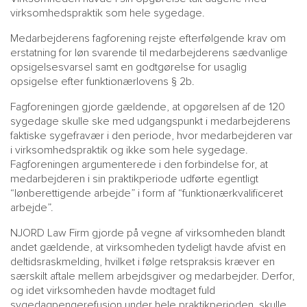
virksomhedspraktik som hele sygedage.
Medarbejderens fagforening rejste efterfølgende krav om
erstatning for løn svarende til medarbejderens sædvanlige
opsigelsesvarsel samt en godtgørelse for usaglig
opsigelse efter funktionærlovens § 2b.
Fagforeningen gjorde gældende, at opgørelsen af de 120
sygedage skulle ske med udgangspunkt i medarbejderens
faktiske sygefravær i den periode, hvor medarbejderen var
i virksomhedspraktik og ikke som hele sygedage.
Fagforeningen argumenterede i den forbindelse for, at
medarbejderen i sin praktikperiode udførte egentligt
“lønberettigende arbejde” i form af “funktionærkvalificeret
arbejde”.
NJORD Law Firm gjorde på vegne af virksomheden blandt
andet gældende, at virksomheden tydeligt havde afvist en
deltidsraskmelding, hvilket i følge retspraksis kræver en
særskilt aftale mellem arbejdsgiver og medarbejder. Derfor,
og idet virksomheden havde modtaget fuld
sygedagpengerefusion under hele praktikperioden, skulle