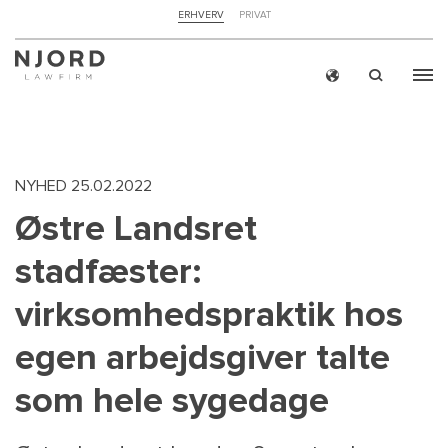
NAVIGATION
ERHVERV
PRIVAT
TOP
MENU
Skip
ERH
to
main
content
NYHED
25.02.2022
Østre Landsret
stadfæster:
virksomhedspraktik hos
egen arbejdsgiver talte
som hele sygedage