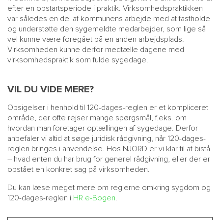
efter en opstartsperiode i praktik. Virksomhedspraktikken
var således en del af kommunens arbejde med at fastholde
og understøtte den sygemeldte medarbejder, som lige så
vel kunne være foregået på en anden arbejdsplads.
Virksomheden kunne derfor medtælle dagene med
virksomhedspraktik som fulde sygedage.
VIL DU VIDE MERE?
Opsigelser i henhold til 120-dages-reglen er et kompliceret
område, der ofte rejser mange spørgsmål, f.eks. om
hvordan man foretager optællingen af sygedage. Derfor
anbefaler vi altid at søge juridisk rådgivning, når 120-dages-
reglen bringes i anvendelse. Hos NJORD er vi klar til at bistå
– hvad enten du har brug for generel rådgivning, eller der er
opstået en konkret sag på virksomheden.
Du kan læse meget mere om reglerne omkring sygdom og
120-dages-reglen i
HR e-Bogen
.