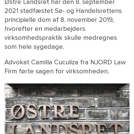
Østre Landsret har den 8. september
2021 stadfæstet Sø- og Handelsrettens
principielle dom af 8. november 2019,
hvorefter en medarbejders
virksomhedspraktik skulle medregnes
som hele sygedage.
Advokat Camilla Cuculiza fra NJORD Law
MAIN
NYHEDSBR
Firm førte sagen for virksomheden.
MENU
HR EBOG
SMALL
KARRIE
KONTA
OM 