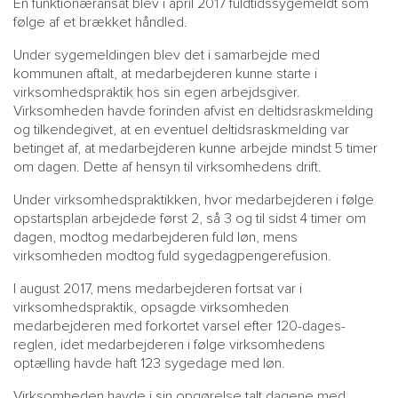
En funktionæransat blev i april 2017 fuldtidssygemeldt som
følge af et brækket håndled.
Under sygemeldingen blev det i samarbejde med
kommunen aftalt, at medarbejderen kunne starte i
virksomhedspraktik hos sin egen arbejdsgiver.
Virksomheden havde forinden afvist en deltidsraskmelding
og tilkendegivet, at en eventuel deltidsraskmelding var
betinget af, at medarbejderen kunne arbejde mindst 5 timer
om dagen. Dette af hensyn til virksomhedens drift.
Under virksomhedspraktikken, hvor medarbejderen i følge
opstartsplan arbejdede først 2, så 3 og til sidst 4 timer om
dagen, modtog medarbejderen fuld løn, mens
virksomheden modtog fuld sygedagpengerefusion.
I august 2017, mens medarbejderen fortsat var i
virksomhedspraktik, opsagde virksomheden
medarbejderen med forkortet varsel efter 120-dages-
reglen, idet medarbejderen i følge virksomhedens
optælling havde haft 123 sygedage med løn.
Virksomheden havde i sin opgørelse talt dagene med