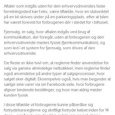
Aftaler som indgås uden for den erhvervsdrivendes faste
forretningssted kan f.eks. være tilfælde, hvor en slutseddel
på en bil skrives under på en parkeringsplads, efter at bilen
har været forevist for forbrugeren dér i stedet for i bilhuset.
Fjernsalg, er salg, hvor aftalen indgås ved brug af
kommunikation, der foregår, uden at forbrugeren og den
erhvervsdrivende mødes fysisk (fjernkommunikation), og
som led i et system for fjernsalg, som drives af den
erhvervsdrivende.
De fleste er ikke tvivl om, at reglerne finder anvendelse for
salg via ganske almindelige netbutikker, men reglerne finder
også anvendelse på andre typer af salgsprocesser, hvor
salget sker digitalt. Eksempelvis også, hvis man begynder at
sælge sine varer via sin Facebook-side, hvor forbrugere
afgiver bindende bestillinger, og hvor man aldrig møder
kunden fysisk.
I disse tilfælde vil forbrugerne kunne påberåbe sig
fortrydelsesreglerne og skriftligt fortryde købet inden for 14