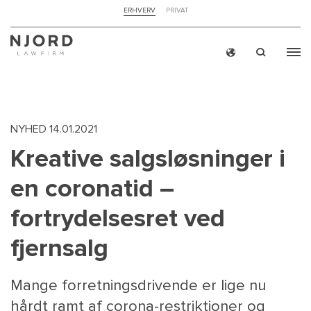
NAVIGATION
ERHVERV
PRIVAT
TOP
MENU
Skip
ERH
to
main
content
NYHED
14.01.2021
Kreative salgsløsninger i
en coronatid –
fortrydelsesret ved
fjernsalg
Mange forretningsdrivende er lige nu
hårdt ramt af corona-restriktioner og