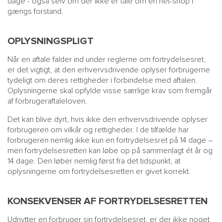
dage - også selv om der ikke er tale om en net-shop i
gængs forstand.
OPLYSNINGSPLIGT
Når en aftale falder ind under reglerne om fortrydelsesret,
er det vigtigt, at den erhvervsdrivende oplyser forbrugerne
tydeligt om deres rettigheder i forbindelse med aftalen.
Oplysningerne skal opfylde visse særlige krav som fremgår
af forbrugeraftaleloven.
Det kan blive dyrt, hvis ikke den erhvervsdrivende oplyser
forbrugeren om vilkår og rettigheder. I de tilfælde har
forbrugeren nemlig ikke kun en fortrydelsesret på 14 dage –
men fortrydelsesretten kan løbe op på sammenlagt ét år og
14 dage. Den løber nemlig først fra det tidspunkt, at
oplysningerne om fortrydelsesretten er givet korrekt.
KONSEKVENSER AF FORTRYDELSESRETTEN
Udnytter en forbruger sin fortrydelsesret, er der ikke noget