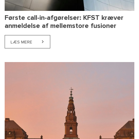
Første call-in-afgørelser: KFST kræver
anmeldelse af mellemstore fusioner
LÆS MERE
ABOUT FØRSTE CALL-IN-AFGØRELSER: KFST KRÆV