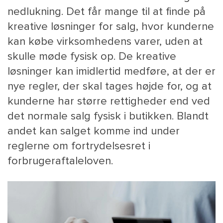
nedlukning. Det får mange til at finde på
kreative løsninger for salg, hvor kunderne
kan købe virksomhedens varer, uden at
skulle møde fysisk op. De kreative
løsninger kan imidlertid medføre, at der er
nye regler, der skal tages højde for, og at
kunderne har større rettigheder end ved
MAIN
det normale salg fysisk i butikken. Blandt
NYHEDSBR
andet kan salget komme ind under
MENU
HR EBOG
reglerne om fortrydelsesret i
SMALL
KARRIE
forbrugeraftaleloven.
KONTA
OM 