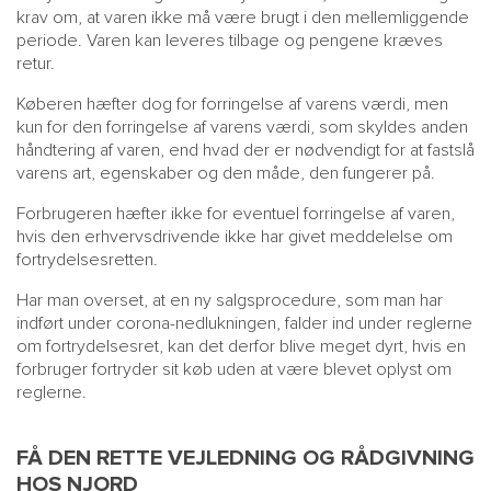
krav om, at varen ikke må være brugt i den mellemliggende
periode. Varen kan leveres tilbage og pengene kræves
retur.
Køberen hæfter dog for forringelse af varens værdi, men
kun for den forringelse af varens værdi, som skyldes anden
håndtering af varen, end hvad der er nødvendigt for at fastslå
varens art, egenskaber og den måde, den fungerer på.
Forbrugeren hæfter ikke for eventuel forringelse af varen,
hvis den erhvervsdrivende ikke har givet meddelelse om
fortrydelsesretten.
Har man overset, at en ny salgsprocedure, som man har
indført under corona-nedlukningen, falder ind under reglerne
om fortrydelsesret, kan det derfor blive meget dyrt, hvis en
forbruger fortryder sit køb uden at være blevet oplyst om
reglerne.
FÅ DEN RETTE VEJLEDNING OG RÅDGIVNING
HOS NJORD