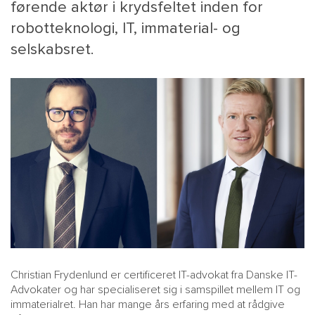
førende aktør i krydsfeltet inden for
robotteknologi, IT, immaterial- og
selskabsret.
MAIN
NYHEDSBR
MENU
HR EBOG
SMALL
KARRIE
KONTA
OM 
Christian Frydenlund er certificeret IT-advokat fra Danske IT-
Advokater og har specialiseret sig i samspillet mellem IT og
immaterialret. Han har mange års erfaring med at rådgive