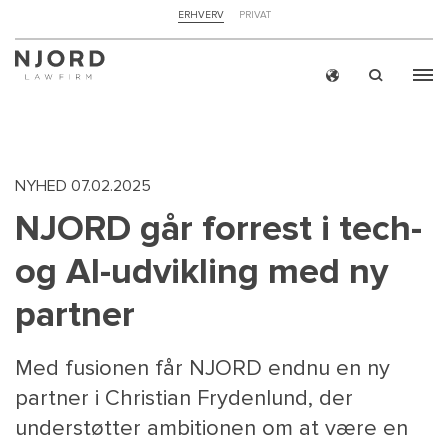
NAVIGATION
ERHVERV
PRIVAT
TOP
MENU
Skip
ERH
to
main
content
NYHED
07.02.2025
NJORD går forrest i tech-
og AI-udvikling med ny
partner
Med fusionen får NJORD endnu en ny
partner i Christian Frydenlund, der
understøtter ambitionen om at være en