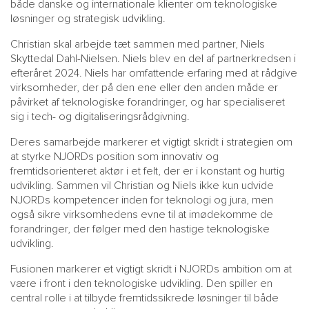
både danske og internationale klienter om teknologiske
løsninger og strategisk udvikling.
Christian skal arbejde tæt sammen med partner,
Niels
Skyttedal Dahl-Nielsen
. Niels blev en del af partnerkredsen i
efteråret 2024. Niels har omfattende erfaring med at rådgive
virksomheder, der på den ene eller den anden måde er
påvirket af teknologiske forandringer, og har specialiseret
sig i tech- og digitaliseringsrådgivning.
Deres samarbejde markerer et vigtigt skridt i strategien om
at styrke NJORDs position som innovativ og
fremtidsorienteret aktør i et felt, der er i konstant og hurtig
udvikling. Sammen vil Christian og Niels ikke kun udvide
NJORDs kompetencer inden for teknologi og jura, men
også sikre virksomhedens evne til at imødekomme de
forandringer, der følger med den hastige teknologiske
udvikling.
Fusionen markerer et vigtigt skridt i NJORDs ambition om at
være i front i den teknologiske udvikling. Den spiller en
central rolle i at tilbyde fremtidssikrede løsninger til både