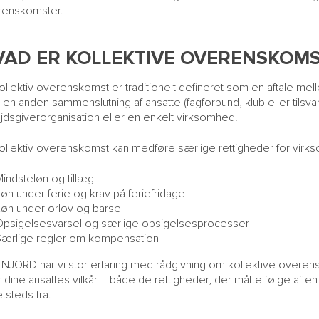
renskomster.
VAD ER KOLLEKTIVE OVERENSKOM
ollektiv overenskomst er traditionelt defineret som en aftale m
r en anden sammenslutning af ansatte (fagforbund, klub eller tils
jdsgiverorganisation eller en enkelt virksomhed.
ollektiv overenskomst kan medføre særlige rettigheder for virkso
indsteløn og tillæg
øn under ferie og krav på feriefridage
Løn under orlov og barsel
Opsigelsesvarsel og særlige opsigelsesprocesser
Særlige regler om kompensation
NJORD har vi stor erfaring med rådgivning om kollektive overensk
 dine ansattes vilkår – både de rettigheder, der måtte følge af 
tsteds fra.