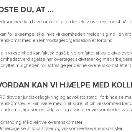
DSTE DU, AT …
virksomhed kan blive omfattet af en kollektiv overenskomst på fl
kan for eksempel ske, hvis virksomheden melder sig ind i en arbe
enskomst med en lønmodtagerorganisation/et forbund.
din virksomhed kan faktisk også blive omfattet af kollektive over
somhedsoverdragelse har overtaget aktiviteter og medarbejdere,
udnyttet muligheden for at frasige jer denne overenskomst efte
VORDAN KAN VI HJÆLPE MED KOL
D tilbyder juridisk rådgivning og advokatbistand i forbindelse me
enskomster. Vi kan være med til at sikre, at din virksomhed kender
enskomst, ligesom vi rådgiver og assisterer virksomheder ved
Forhandling af kollektive overenskomster
Udfærdigelse af lokalaftaler og virksomhedsoverenskomster