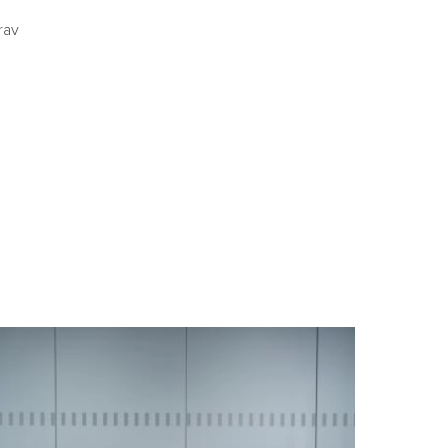
rav
?