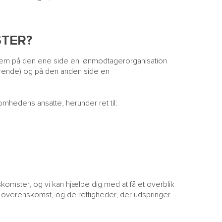
STER?
ellem på den ene side en lønmodtagerorganisation
varende) og på den anden side en
mhedens ansatte, herunder ret til:
omster, og vi kan hjælpe dig med at få et overblik
en overenskomst, og de rettigheder, der udspringer
M
NY