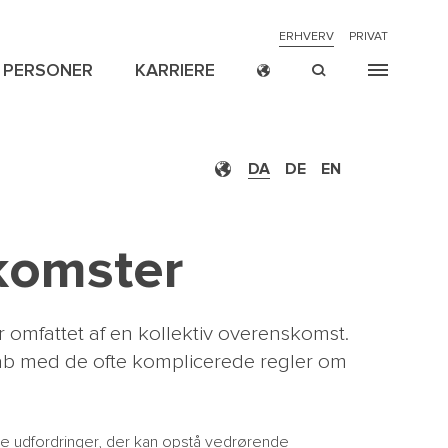
NAVIGATION
ERHVERV
PRIVAT
PERSONER
KARRIERE
TOP
MENU
DA
DE
EN
CROSS
ION
ER
NYHEDER
RETSSAGER
P
BORDER
komster
 omfattet af en kollektiv overenskomst.
ab med de ofte komplicerede regler om
e udfordringer, der kan opstå vedrørende