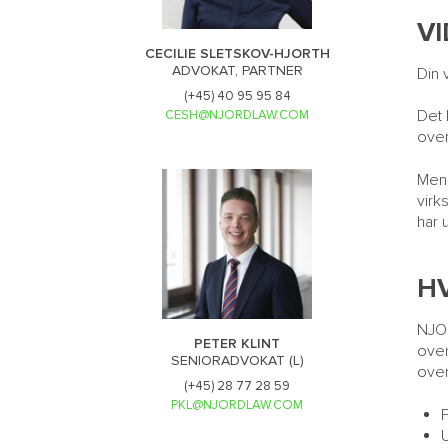
VI
CECILIE SLETSKOV-HJORTH
ADVOKAT, PARTNER
Din 
(+45) 40 95 95 84
Det 
CESH@NJORDLAW.COM
over
Men 
virk
har 
H
NJOR
PETER KLINT
over
SENIORADVOKAT (L)
over
(+45) 28 77 28 59
PKL@NJORDLAW.COM