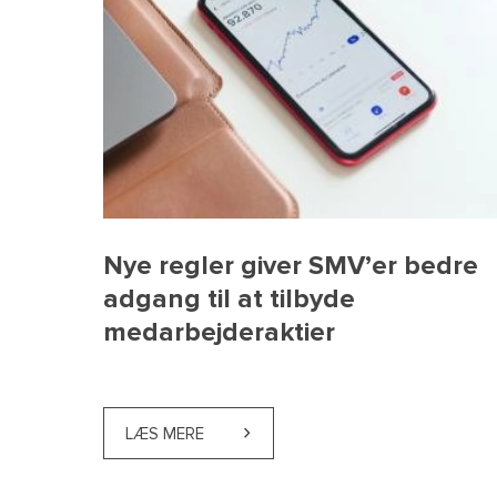
Nye regler giver SMV’er bedre
adgang til at tilbyde
medarbejderaktier
LÆS MERE
ABOUT NYE REGLER GIVER SMV’ER BE