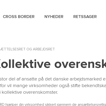
CROSS BORDER
NYHEDER
RETSSAGER
NAVIGAT
SPECIAL
ÆTTELSESRET OG ARBEJDSRET
MENU
ollektive overens
stor del af ansatte på det danske arbejdsmarked er
for vil mange virksomheder også stifte bekendtsk
i kollektive overenskomster.
D hjælper din virksomhed sikkert igennem de ansættelsesretlig