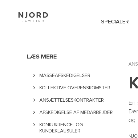
Skip
to
main
content
SPECIALER
NAVIGATION
MENU
LÆS MERE
ANS
MASSEAFSKEDIGELSER
K
KOLLEKTIVE OVERENSKOMSTER
ANSÆTTELSESKONTRAKTER
En 
Der
AFSKEDIGELSE AF MEDARBEJDER
og 
KONKURRENCE- OG
KUNDEKLAUSULER
NJOR