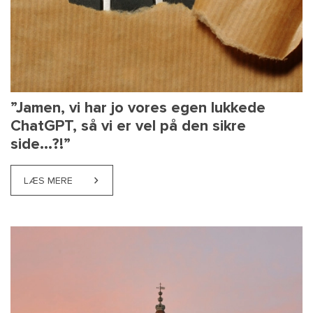
”Jamen, vi har jo vores egen lukkede
ChatGPT, så vi er vel på den sikre
side...?!”
LÆS MERE
ABOUT ”JAMEN, VI HAR JO VORES EGEN LUKKEDE CHAT