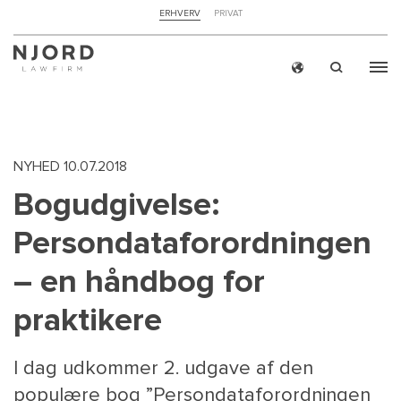
NAVIGATION
ERHVERV
PRIVAT
TOP
MENU
Skip
ERH
to
main
content
NYHED
10.07.2018
Bogudgivelse:
Persondataforordningen
– en håndbog for
praktikere
I dag udkommer 2. udgave af den
populære bog ”Persondataforordningen