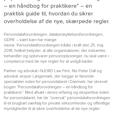
– en håndbog for praktikere” – en
praktisk guide til, hvordan du sikrer
overholdelse af de nye, skærpede regler.
Persondataforordningen, databeskyttelsesforordningen,
GDPR – kært barn har mange
navne. Persondataforordningen trådte i kraft den 25. maj
2018, hvilket betyder, at alle organisationer, der indsamler,
behandler og opbevarer personoplysninger, nu skal være i
MAIN
NYHEDSBR
compliance
med de nye regler for at undgå bøder.
MENU
HR EBOG
Partner og advokat i NJORD Law Firm, Nis Peter Dall og
SMALL
KARRIE
advokat Jesper Langemark, der begge er førende
specialister inden for persondataret i Danmark, har skrevet
KONTA
bogen
”Persondataforordningen – en håndbog for
OM 
praktikere”
. Med afsæt i deres erfaring og ekspertise inden
for persondataret, har de ”oversat” persondataforordningen
til et brugbart værktøj for private virksomheder og offentlige
myndigheder til at sikre overholdelse af de nye regler.