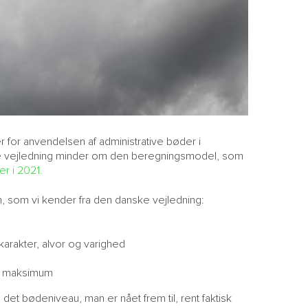
M
H
S
r for anvendelsen af administrative bøder i
e vejledning minder om den beregningsmodel, som
r i 2021.
 som vi kender fra den danske vejledning:
arakter, alvor og varighed
ns maksimum
 det bødeniveau, man er nået frem til, rent faktisk