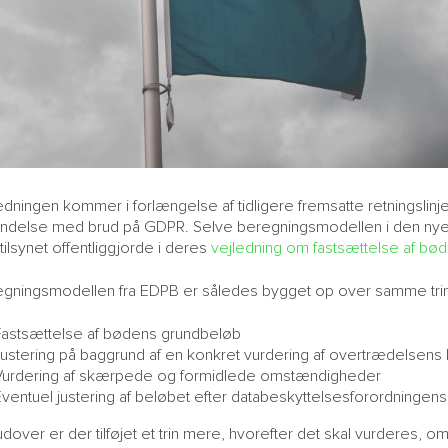
edningen kommer i forlængelse af tidligere fremsatte retningslinje
indelse med brud på GDPR. Selve beregningsmodellen i den ny
tilsynet offentliggjorde i deres
vejledning om fastsættelse af bøde
gningsmodellen fra EDPB er således bygget op over samme trin,
Fastsættelse af bødens grundbeløb
ustering på baggrund af en konkret vurdering af overtrædelsens k
Vurdering af skærpede og formidlede omstændigheder
Eventuel justering af beløbet efter databeskyttelsesforordninge
dover er der tilføjet et trin mere, hvorefter det skal vurderes, om