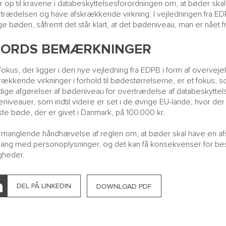
r op til kravene i databeskyttelsesforordningen om, at bøder skal væ
trædelsen og have afskrækkende virkning. I vejledningen fra E
ge bøden, såfremt det står klart, at det bødeniveau, man er nået fr
JORDS BEMÆRKNINGER
fokus, der ligger i den nye vejledning fra EDPB i form af overvejel
rækkende virkninger i forhold til bødestørrelserne, er et fokus, 
idige afgørelser af bødeniveau for overtrædelse af databeskyttelse
niveauer, som indtil videre er set i de øvrige EU-lande, hvor der
ste bøde, der er givet i Danmark, på 100.000 kr.
manglende håndhævelse af reglen om, at bøder skal have en af
ng med personoplysninger, og det kan få konsekvenser for be
igheder.
DEL PÅ LINKEDIN
DOWNLOAD PDF