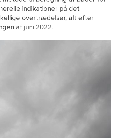
erelle indikationer på det
ellige overtrædelser, alt efter
ngen af juni 2022.
M
NY