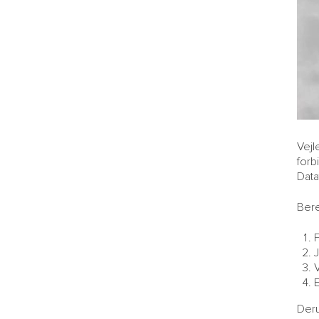
Vejl
forb
Data
Bere
J
Deru