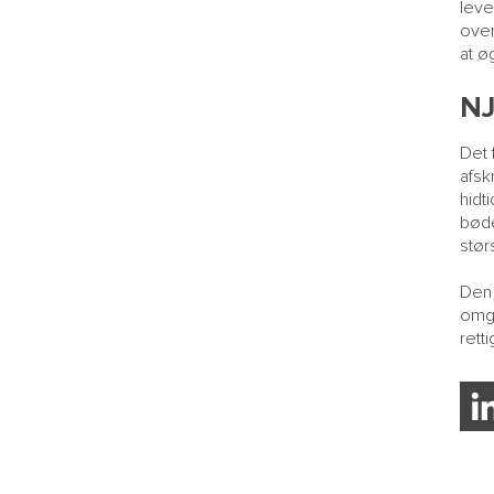
leve
over
at ø
N
Det 
afsk
hidt
bøde
stør
Den 
omga
rett