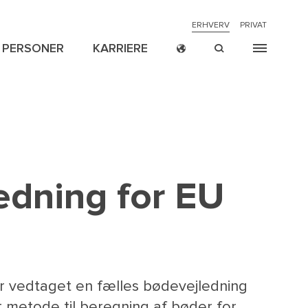
NAVIGATION
ERHVERV
PRIVAT
PERSONER
KARRIERE
TOP
MENU
CROSS
ION
ER
NYHEDER
RETSSAGER
P
BORDER
edning for EU
 vedtaget en fælles bødevejledning
et metode til beregning af bøder for