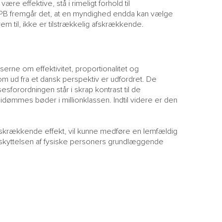
re effektive, stå i rimeligt forhold til
DPB fremgår det, at en myndighed endda kan vælge
em til, ikke er tilstrækkelig afskrækkende.
serne om effektivitet, proportionalitet og
som ud fra et dansk perspektiv er udfordret. De
sforordningen står i skrap kontrast til de
 idømmes bøder i millionklassen. Indtil videre er den
skrækkende effekt, vil kunne medføre en lemfældig
skyttelsen af fysiske personers grundlæggende