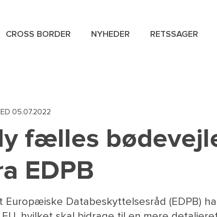
CROSS BORDER
NYHEDER
RETSSAGER
NAVIGAT
SPECIAL
MENU
HED
05.07.2022
y fælles bødevejl
ra EDPB
t Europæiske Databeskyttelsesråd (EDPB) har
 EU, hvilket skal bidrage til en mere detaljer