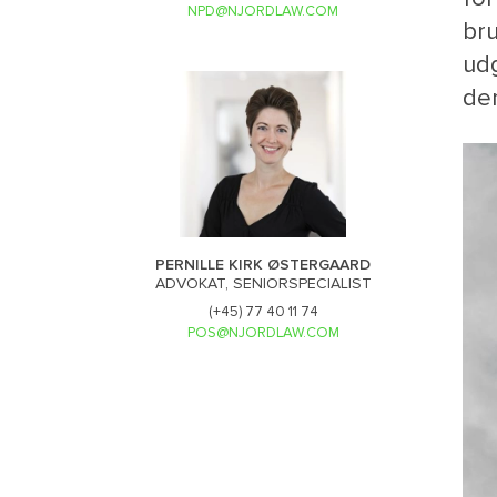
NPD@NJORDLAW.COM
bru
udg
der
PERNILLE KIRK ØSTERGAARD
ADVOKAT, SENIORSPECIALIST
(+45) 77 40 11 74
POS@NJORDLAW.COM