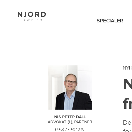
Skip
to
main
content
SPECIALER
NAVIGATION
MENU
NY
N
f
NIS PETER DALL
De
ADVOKAT (L), PARTNER
(+45) 77 40 10 18
for