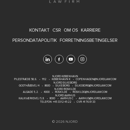
FOOTER
KONTAKT
CSR
OM OS
KARRIERE
MENU
PERSONDATAPOLITIK
FORRETNINGSBETINGELSER
NJORD KØBENHAVN
PILESTRÆDE 58, 6.
1112
KØBENHAVN K
COPENHAGEN@NJORDLAW.COM
NJORD SILKEBORG
GODTHÅBSVEJ 4
8600
SILKEBORG
SILKEBORG@NJORDLAW.COM
NJORD ROSKILDE
ALGADE 5, 2.
4000
ROSKILDE
ROSKILDE@NJORDLAW.COM
NJORD AARHUS
KALKVÆRKSVEJ 5, 8.
8000
AARHUS C
AARHUS@NJORDLAW.COM
TELEFON:
+45 33 12 45 22
CVR: 41 76 01 33
© 2026 NJORD