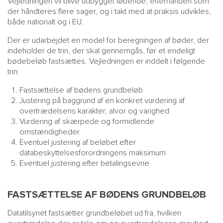
Vejledningen vil blive udbygget løbende, efterhånden som
der håndteres flere sager, og i takt med at praksis udvikles,
både nationalt og i EU.
Der er udarbejdet en model for beregningen af bøder, der
indeholder de trin, der skal gennemgås, før et endeligt
bødebeløb fastsættes. Vejledningen er inddelt i følgende
trin:
Fastsættelse af bødens grundbeløb
Justering på baggrund af en konkret vurdering af
overtrædelsens karakter, alvor og varighed
Vurdering af skærpede og formidlende
omstændigheder
Eventuel justering af beløbet efter
databeskyttelsesforordningens maksimum
Eventuel justering efter betalingsevne
FASTSÆTTELSE AF BØDENS GRUNDBELØB
Datatilsynet fastsætter grundbeløbet ud fra, hvilken