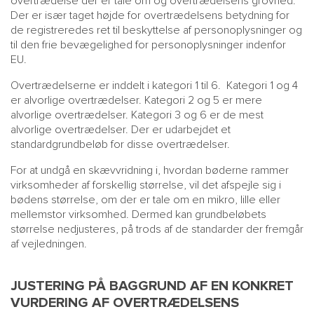
overtrædelse der er tale om og overtrædelsens grovhed.
Der er især taget højde for overtrædelsens betydning for
de registreredes ret til beskyttelse af personoplysninger og
til den frie bevægelighed for personoplysninger indenfor
EU.
Overtrædelserne er inddelt i kategori 1 til 6. Kategori 1 og 4
er alvorlige overtrædelser. Kategori 2 og 5 er mere
alvorlige overtrædelser. Kategori 3 og 6 er de mest
alvorlige overtrædelser. Der er udarbejdet et
standardgrundbeløb for disse overtrædelser.
For at undgå en skævvridning i, hvordan bøderne rammer
virksomheder af forskellig størrelse, vil det afspejle sig i
bødens størrelse, om der er tale om en mikro, lille eller
mellemstor virksomhed. Dermed kan grundbeløbets
størrelse nedjusteres, på trods af de standarder der fremgår
af vejledningen.
JUSTERING PÅ BAGGRUND AF EN KONKRET
VURDERING AF OVERTRÆDELSENS