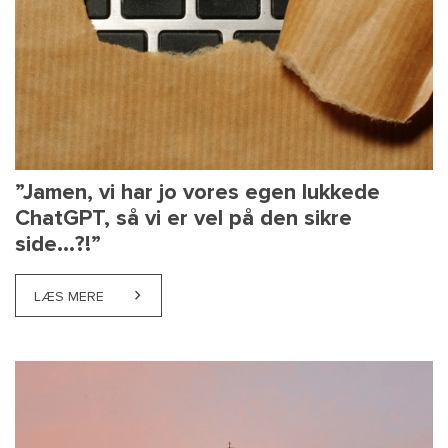
”Jamen, vi har jo vores egen lukkede
ChatGPT, så vi er vel på den sikre
side...?!”
LÆS MERE
ABOUT ”JAMEN, VI HAR JO VORES EGEN LUKKEDE CHAT