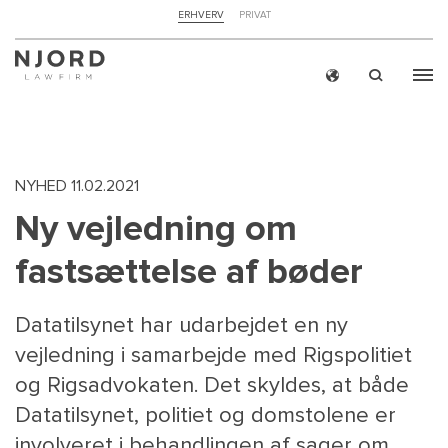
NAVIGATION
ERHVERV
PRIVAT
TOP
MENU
Skip
ERH
to
main
content
NYHED
11.02.2021
Ny vejledning om
fastsættelse af bøder
Datatilsynet har udarbejdet en ny
vejledning i samarbejde med Rigspolitiet
og Rigsadvokaten. Det skyldes, at både
Datatilsynet, politiet og domstolene er
involveret i behandlingen af sager om