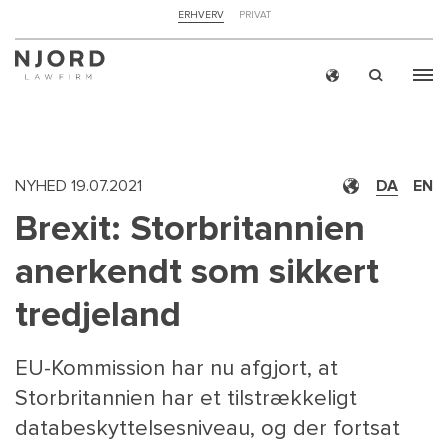
NAVIGATION
ERHVERV
PRIVAT
TOP
MENU
Skip
ERH
to
main
content
NYHED
19.07.2021
DA
EN
Brexit: Storbritannien
anerkendt som sikkert
tredjeland
EU-Kommission har nu afgjort, at
Storbritannien har et tilstrækkeligt
databeskyttelsesniveau, og der fortsat