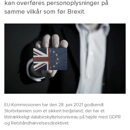
kan overføres personoplysninger på
samme vilkår som før Brexit.
MAIN
NYHEDSBR
MENU
HR EBOG
SMALL
KARRIE
KONTA
OM 
EU-Kommissionen har den 28. juni 2021 godkendt
Storbritannien som et sikkert tredjeland, der har et
tilstrækkeligt databeskyttelsesniveau på højde med GDPR
og Retshåndhævelsesdirektivet.