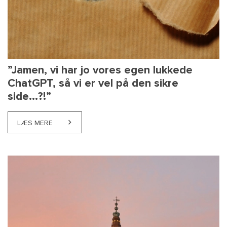
”Jamen, vi har jo vores egen lukkede
ChatGPT, så vi er vel på den sikre
side...?!”
LÆS MERE
ABOUT ”JAMEN, VI HAR JO VORES EGEN LUKKEDE CHAT