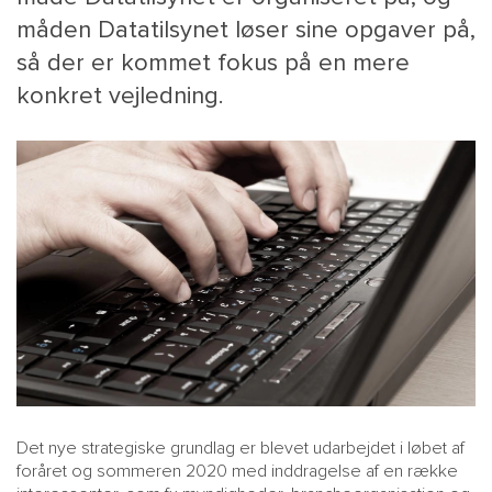
måden Datatilsynet løser sine opgaver på,
så der er kommet fokus på en mere
konkret vejledning.
MAIN
NYHEDSBR
MENU
HR EBOG
SMALL
KARRIE
KONTA
OM 
Det nye strategiske grundlag er blevet udarbejdet i løbet af
foråret og sommeren 2020 med inddragelse af en række