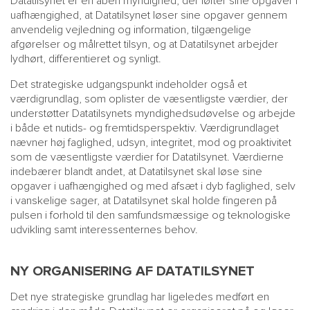
Datatilsynet er en åben myndighed, der løfter sine opgaver i
uafhængighed, at Datatilsynet løser sine opgaver gennem
anvendelig vejledning og information, tilgængelige
afgørelser og målrettet tilsyn, og at Datatilsynet arbejder
lydhørt, differentieret og synligt.
Det strategiske udgangspunkt indeholder også et
værdigrundlag, som oplister de væsentligste værdier, der
understøtter Datatilsynets myndighedsudøvelse og arbejde
i både et nutids- og fremtidsperspektiv. Værdigrundlaget
nævner høj faglighed, udsyn, integritet, mod og proaktivitet
som de væsentligste værdier for Datatilsynet. Værdierne
indebærer blandt andet, at Datatilsynet skal løse sine
opgaver i uafhængighed og med afsæt i dyb faglighed, selv
i vanskelige sager, at Datatilsynet skal holde fingeren på
pulsen i forhold til den samfundsmæssige og teknologiske
udvikling samt interessenternes behov.
NY ORGANISERING AF DATATILSYNET
Det nye strategiske grundlag har ligeledes medført en