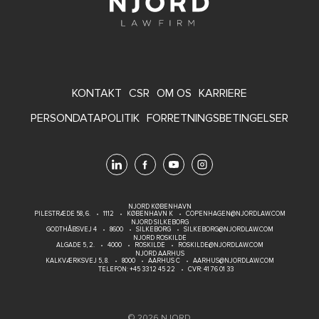
FOOTER
KONTAKT
CSR
OM OS
KARRIERE
MENU
PERSONDATAPOLITIK
FORRETNINGSBETINGELSER
NJORD KØBENHAVN
PILESTRÆDE 58, 6.
1112
KØBENHAVN K
COPENHAGEN@NJORDLAW.COM
NJORD SILKEBORG
GODTHÅBSVEJ 4
8600
SILKEBORG
SILKEBORG@NJORDLAW.COM
NJORD ROSKILDE
ALGADE 5, 2.
4000
ROSKILDE
ROSKILDE@NJORDLAW.COM
NJORD AARHUS
KALKVÆRKSVEJ 5, 8.
8000
AARHUS C
AARHUS@NJORDLAW.COM
TELEFON:
+45 33 12 45 22
CVR: 41 76 01 33
© 2026 NJORD