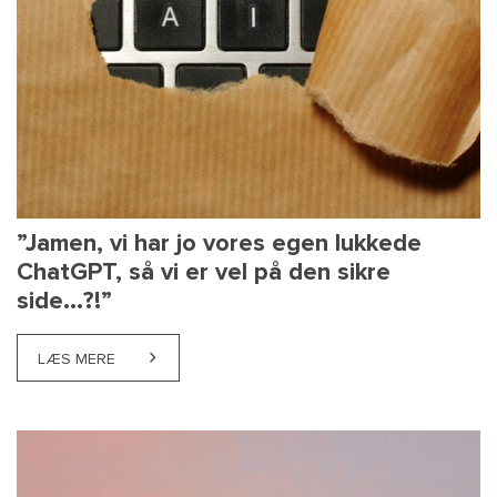
”Jamen, vi har jo vores egen lukkede
ChatGPT, så vi er vel på den sikre
side...?!”
LÆS MERE
ABOUT ”JAMEN, VI HAR JO VORES EGEN LUKKEDE CHAT