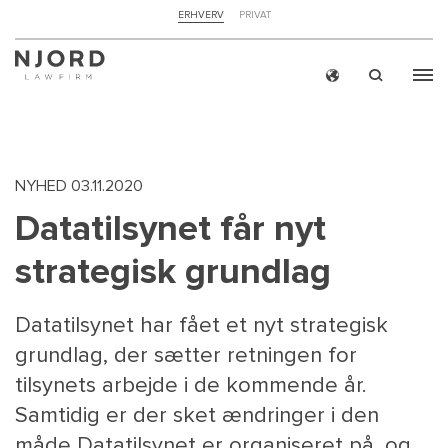
NAVIGATION
ERHVERV
PRIVAT
TOP
MENU
Skip
ERH
to
main
content
NYHED
03.11.2020
Datatilsynet får nyt
strategisk grundlag
Datatilsynet har fået et nyt strategisk
grundlag, der sætter retningen for
tilsynets arbejde i de kommende år.
Samtidig er der sket ændringer i den
måde Datatilsynet er organiseret på, og