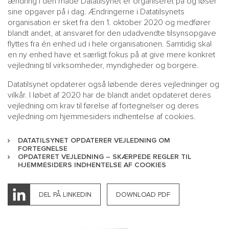
ændring i den måde Datatilsynet er organiseret på og løser
sine opgaver på i dag. Ændringerne i Datatilsynets
organisation er sket fra den 1. oktober 2020 og medfører
blandt andet, at ansvaret for den udadvendte tilsynsopgave
flyttes fra én enhed ud i hele organisationen. Samtidig skal
en ny enhed have et særligt fokus på at give mere konkret
vejledning til virksomheder, myndigheder og borgere.
Datatilsynet opdaterer også løbende deres vejledninger og
vilkår. I løbet af 2020 har de blandt andet opdateret deres
vejledning om krav til førelse af fortegnelser og deres
vejledning om hjemmesiders indhentelse af cookies.
DATATILSYNET OPDATERER VEJLEDNING OM
FORTEGNELSE
OPDATERET VEJLEDNING – SKÆRPEDE REGLER TIL
HJEMMESIDERS INDHENTELSE AF COOKIES
DEL PÅ LINKEDIN
DOWNLOAD PDF