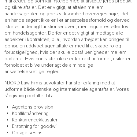
markedet, og som kan hjælpe med at afsætte jeres produkt
og sikre aftaler. Det er vigtigt, at aftalen mellem
handelsagenten og jeres virksomhed overvejes nøje, idet
en handelsagent ikke er i et ansættelsesforhold og derved
ikke er underlagt funktionærloven, men reguleres efter lov
om handelsagenter. Derfor er det vigtigt at medtage alle
aspekter i kontrakten, bl.a., hvordan arbejdet kan bringes til
ophør. En uddybet agentaftale er med til at skabe ro og
forudsigelighed, hvis der skulle opstå uenigheder mellem
parterne. Hvis kontrakten ikke er korrekt udformet, risikerer
forholdet at blive underlagt de almindelige
ansættelsesretlige regler.
NJORD Law Firms advokater har stor erfaring med at
udforme både danske og internationale agentaftaler. Vores
rådgivning omfatter bl.a.:
Agentens provision
Konflikthåndtering
Konkurrenceklausuler
Erstatning for goodwill
Opsigelsesfrist