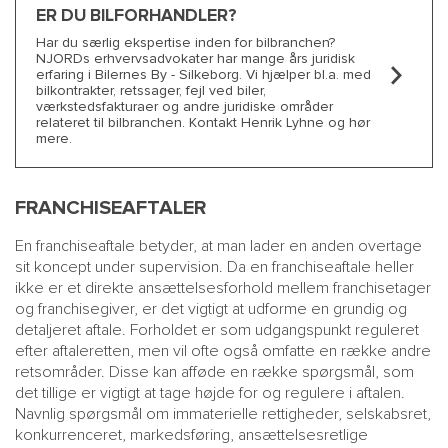
ER DU BILFORHANDLER?
Har du særlig ekspertise inden for bilbranchen?
NJORDs erhvervsadvokater har mange års juridisk
erfaring i Bilernes By - Silkeborg. Vi hjælper bl.a. med
bilkontrakter, retssager, fejl ved biler,
værkstedsfakturaer og andre juridiske områder
relateret til bilbranchen. Kontakt Henrik Lyhne og hør
mere.
FRANCHISEAFTALER
En franchiseaftale betyder, at man lader en anden overtage
sit koncept under supervision. Da en franchiseaftale heller
ikke er et direkte ansættelsesforhold mellem franchisetager
og franchisegiver, er det vigtigt at udforme en grundig og
detaljeret aftale. Forholdet er som udgangspunkt reguleret
efter aftaleretten, men vil ofte også omfatte en række andre
retsområder. Disse kan afføde en række spørgsmål, som
det tillige er vigtigt at tage højde for og regulere i aftalen.
Navnlig spørgsmål om
immaterielle rettigheder
,
selskabsret
,
konkurrenceret
, markedsføring,
ansættelsesretlige