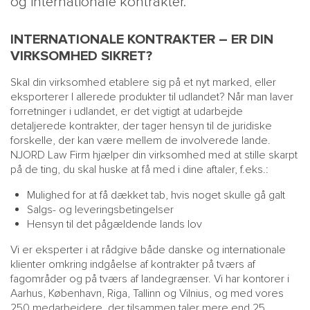
og internationale kontrakter.
INTERNATIONALE KONTRAKTER – ER DIN
VIRKSOMHED SIKRET?
Skal din virksomhed etablere sig på et nyt marked, eller
eksporterer I allerede produkter til udlandet? Når man laver
forretninger i udlandet, er det vigtigt at udarbejde
detaljerede kontrakter, der tager hensyn til de juridiske
forskelle, der kan være mellem de involverede lande.
NJORD Law Firm hjælper din virksomhed med at stille skarpt
MAIN
NYHEDSBR
på de ting, du skal huske at få med i dine aftaler, f.eks.:
MENU
HR EBOG
Mulighed for at få dækket tab, hvis noget skulle gå galt
SMALL
KARRIE
Salgs- og leveringsbetingelser
KONTA
Hensyn til det pågældende lands lov
OM 
Vi er eksperter i at rådgive både danske og internationale
klienter omkring indgåelse af kontrakter på tværs af
fagområder og på tværs af landegrænser. Vi har kontorer i
Aarhus, København, Riga, Tallinn og Vilnius, og med vores
250 medarbejdere, der tilsammen taler mere end 25