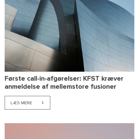
Første call-in-afgørelser: KFST kræver
anmeldelse af mellemstore fusioner
LÆS MERE
ABOUT FØRSTE CALL-IN-AFGØRELSER: KFST KRÆV