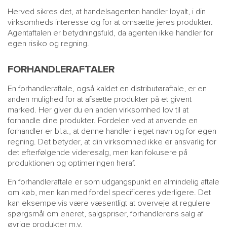
Herved sikres det, at handelsagenten handler loyalt, i din
virksomheds interesse og for at omsætte jeres produkter.
Agentaftalen er betydningsfuld, da agenten ikke handler for
egen risiko og regning.
FORHANDLERAFTALER
En forhandleraftale, også kaldet en distributøraftale, er en
anden mulighed for at afsætte produkter på et givent
marked. Her giver du en anden virksomhed lov til at
forhandle dine produkter. Fordelen ved at anvende en
forhandler er bl.a., at denne handler i eget navn og for egen
regning. Det betyder, at din virksomhed ikke er ansvarlig for
det efterfølgende videresalg, men kan fokusere på
produktionen og optimeringen heraf.
En forhandleraftale er som udgangspunkt en almindelig aftale
om køb, men kan med fordel specificeres yderligere. Det
kan eksempelvis være væsentligt at overveje at regulere
spørgsmål om eneret, salgspriser, forhandlerens salg af
øvrige produkter m.v.