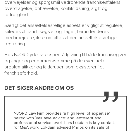
overvejelser og spørgsmål vedrørende franchiseaftalens
overdragelse, ophævelse, konfliktløsning, afgift og
fortrolighed.
Særligt det ansættelsesretlige aspekt er vigtigt at regulere,
således at franchisegiver og -tager, herunder deres
medarbejdere, ikke omfattes af den ansættelsesretlige
regulering.
Hos NJORD yder vi ekspertrådgivning til både franchisegiver
og -tager og er opmærksomme på de eventuelle
problematikker og faldgruber, som eksisterer i et
franchiseforhold.
DET SIGER ANDRE OM OS
NJORD Law Firm provides ‘a high level of expertise’
NJ
paired with ‘valuable advice’ and ‘excellent and
re
professional service level’. Lars Lokdam is key contact
Co
for M&A work; Lokdam advised Philips on its sale of
Cl