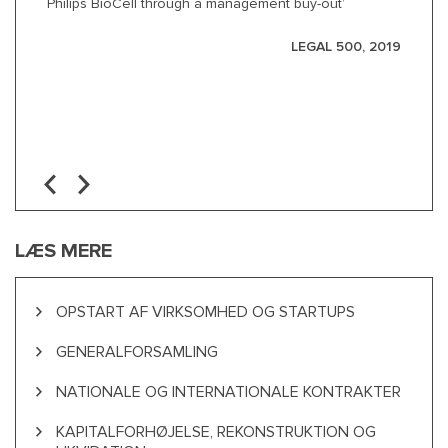
e.
Philips BioCell through a management buy-out’
al
Si
ca
LEGAL 500, 2019
is
an
an
R 4
ma
in
LÆS MERE
OPSTART AF VIRKSOMHED OG STARTUPS
GENERALFORSAMLING
NATIONALE OG INTERNATIONALE KONTRAKTER
KAPITALFORHØJELSE, REKONSTRUKTION OG