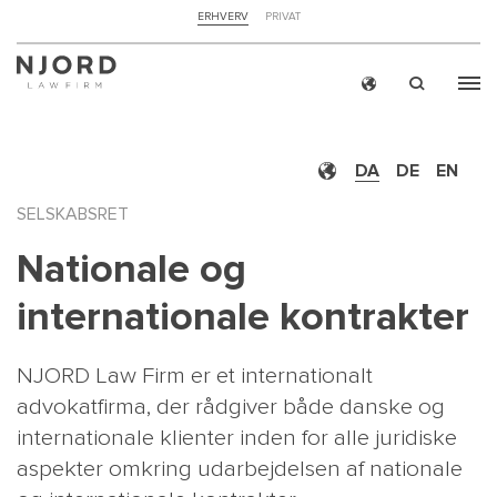
NAVIGATION
ERHVERV
PRIVAT
TOP
MENU
Skip
ERH
to
main
DA
DE
EN
content
SELSKABSRET
Nationale og
internationale kontrakter
NJORD Law Firm er et internationalt
advokatfirma, der rådgiver både danske og
internationale klienter inden for alle juridiske
aspekter omkring udarbejdelsen af nationale