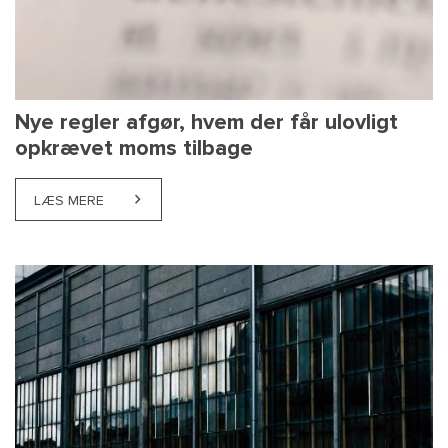
Nye regler afgør, hvem der får ulovligt
opkrævet moms tilbage
LÆS MERE
ABOUT NYE REGLER AFGØR, HVEM DER FÅR ULOVL