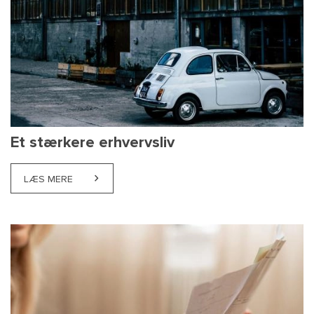
Et stærkere erhvervsliv
LÆS MERE
ABOUT ET STÆRKERE ERHVERVSLIV