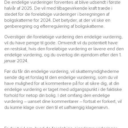
De endelige vurderinger forventes at blive udsendt i første
halvår af 2025. De vil med tilbagevirkende kraft træde i
stedet for de foreløbige vurderinger i beregningen af
boligskatterne for 2024. Det betyder, at der vil ske en
genberegning og efterregulering af boligskatterne.
Overstiger din foreløbige vurdering den endelige vurdering,
vil du have penge til gode. Omvendt vil du potentielt have
en restskat, hvis den foreløbige vurdering er lavere end den
endelige vurdering, og du overtog din ejendom efter den 1.
januar 2024.
Før du får din endelige vurdering, vil skattemyndighederne
sende dig et forslag til den endelige vurdering, som du vil
have mulighed for at kommentere på for at sikre dig, at din
endelige vurdering er taget med udgangspunkt i de faktiske
forhold for netop din bolig. I det omfang den endelige
vurdering – uanset dine kommentarer – fortsat er forkert, vil
du kunne klage over den til et uafhængig klagenævn.