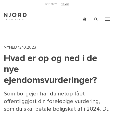
NAVIGATION
ERHVERV
PRIVAT
TOP
MENU
Skip
ERH
to
main
content
NYHED
12.10.2023
Hvad er op og ned i de
nye
ejendomsvurderinger?
Som boligejer har du netop fået
offentliggjort din foreløbige vurdering,
som du skal betale boligskat af i 2024. Du