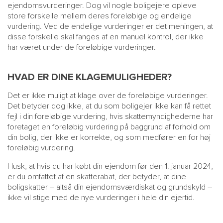
ejendomsvurderinger. Dog vil nogle boligejere opleve
store forskelle mellem deres foreløbige og endelige
vurdering. Ved de endelige vurderinger er det meningen, at
disse forskelle skal fanges af en manuel kontrol, der ikke
har været under de foreløbige vurderinger.
HVAD ER DINE KLAGEMULIGHEDER?
Det er ikke muligt at klage over de foreløbige vurderinger.
Det betyder dog ikke, at du som boligejer ikke kan få rettet
fejl i din foreløbige vurdering, hvis skattemyndighederne har
foretaget en foreløbig vurdering på baggrund af forhold om
din bolig, der ikke er korrekte, og som medfører en for høj
foreløbig vurdering.
Husk, at hvis du har købt din ejendom før den 1. januar 2024,
er du omfattet af en skatterabat, der betyder, at dine
boligskatter – altså din ejendomsværdiskat og grundskyld –
ikke vil stige med de nye vurderinger i hele din ejertid.