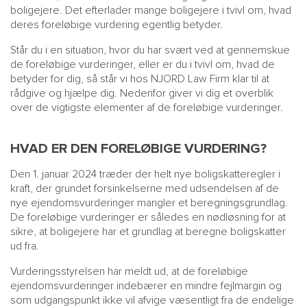
boligejere. Det efterlader mange boligejere i tvivl om, hvad
deres foreløbige vurdering egentlig betyder.
Står du i en situation, hvor du har svært ved at gennemskue
de foreløbige vurderinger, eller er du i tvivl om, hvad de
betyder for dig, så står vi hos NJORD Law Firm klar til at
rådgive og hjælpe dig. Nedenfor giver vi dig et overblik
over de vigtigste elementer af de foreløbige vurderinger.
HVAD ER DEN FORELØBIGE VURDERING?
Den 1. januar 2024 træder der helt nye boligskatteregler i
kraft, der grundet forsinkelserne med udsendelsen af de
nye ejendomsvurderinger mangler et beregningsgrundlag.
De foreløbige vurderinger er således en nødløsning for at
sikre, at boligejere har et grundlag at beregne boligskatter
ud fra.
Vurderingsstyrelsen har meldt ud, at de foreløbige
ejendomsvurderinger indebærer en mindre fejlmargin og
som udgangspunkt ikke vil afvige væsentligt fra de endelige