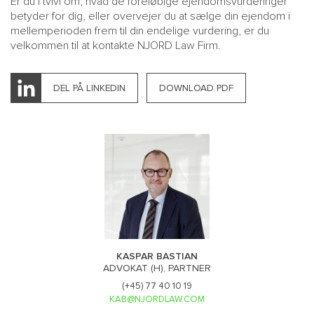
Er du i tvivl om, hvad de foreløbige ejendomsvurderinger
betyder for dig, eller overvejer du at sælge din ejendom i
mellemperioden frem til din endelige vurdering, er du
velkommen til at kontakte NJORD Law Firm.
DEL PÅ LINKEDIN
DOWNLOAD PDF
KASPAR BASTIAN
ADVOKAT (H), PARTNER
(+45) 77 40 10 19
KAB@NJORDLAW.COM