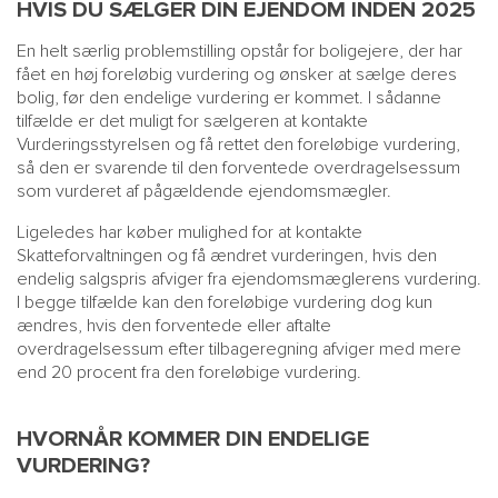
HVIS DU SÆLGER DIN EJENDOM INDEN 2025
En helt særlig problemstilling opstår for boligejere, der har
fået en høj foreløbig vurdering og ønsker at sælge deres
bolig, før den endelige vurdering er kommet. I sådanne
tilfælde er det muligt for sælgeren at kontakte
Vurderingsstyrelsen og få rettet den foreløbige vurdering,
så den er svarende til den forventede overdragelsessum
som vurderet af pågældende ejendomsmægler.
Ligeledes har køber mulighed for at kontakte
Skatteforvaltningen og få ændret vurderingen, hvis den
endelig salgspris afviger fra ejendomsmæglerens vurdering.
I begge tilfælde kan den foreløbige vurdering dog kun
ændres, hvis den forventede eller aftalte
overdragelsessum efter tilbageregning afviger med mere
end 20 procent fra den foreløbige vurdering.
HVORNÅR KOMMER DIN ENDELIGE
VURDERING?