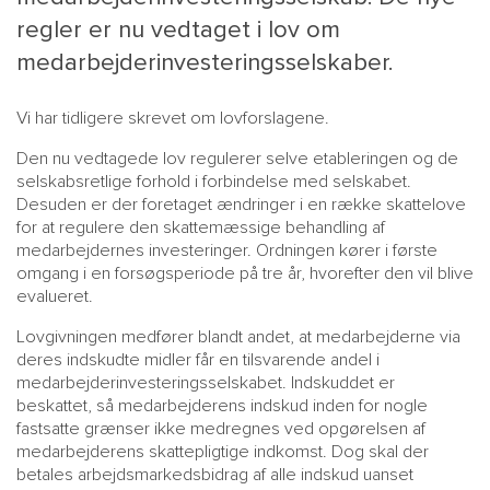
regler er nu vedtaget i lov om
medarbejderinvesteringsselskaber.
Vi har tidligere skrevet om lovforslagene.
Den nu vedtagede lov regulerer selve etableringen og de
selskabsretlige forhold i forbindelse med selskabet.
Desuden er der foretaget ændringer i en række skattelove
for at regulere den skattemæssige behandling af
medarbejdernes investeringer. Ordningen kører i første
MAIN
NYHEDSBR
omgang i en forsøgsperiode på tre år, hvorefter den vil blive
MENU
HR EBOG
evalueret.
SMALL
KARRIE
Lovgivningen medfører blandt andet, at medarbejderne via
KONTA
deres indskudte midler får en tilsvarende andel i
medarbejderinvesteringsselskabet. Indskuddet er
OM 
beskattet, så medarbejderens indskud inden for nogle
fastsatte grænser ikke medregnes ved opgørelsen af
medarbejderens skattepligtige indkomst. Dog skal der
betales arbejdsmarkedsbidrag af alle indskud uanset