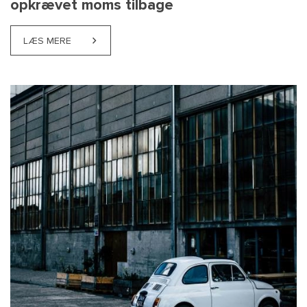
opkrævet moms tilbage
LÆS MERE
ABOUT NYE REGLER AFGØR, HVEM DER FÅR ULOVL