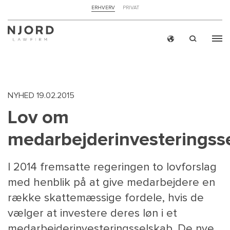
NAVIGATION
ERHVERV
PRIVAT
TOP
MENU
Skip
ERH
to
main
content
NYHED
19.02.2015
Lov om
medarbejderinvesteringss
I 2014 fremsatte regeringen to lovforslag
med henblik på at give medarbejdere en
række skattemæssige fordele, hvis de
vælger at investere deres løn i et
medarbejderinvesteringsselskab. De nye