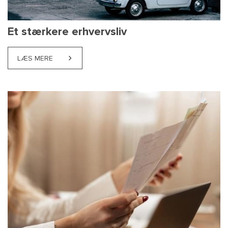
Et stærkere erhvervsliv
LÆS MERE
ABOUT ET STÆRKERE ERHVERVSLIV