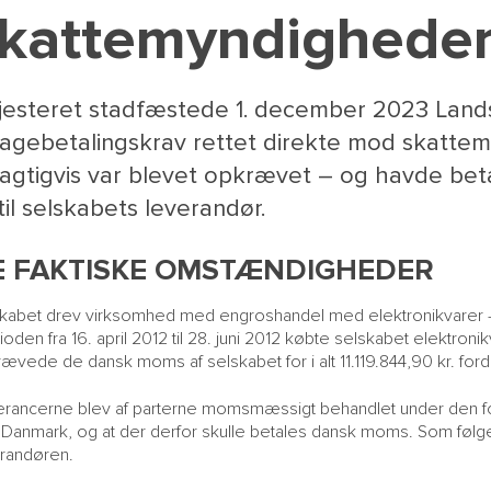
kattemyndighede
jesteret stadfæstede 1. december 2023 Landsr
bagebetalingskrav rettet direkte mod skatte
lagtigvis var blevet opkrævet – og havde bet
 til selskabets leverandør.
E FAKTISKE OMSTÆNDIGHEDER
kabet drev virksomhed med engroshandel med elektronikvarer –
rioden fra 16. april 2012 til 28. juni 2012 købte selskabet elektron
ævede de dansk moms af selskabet for i alt 11.119.844,90 kr. forde
rancerne blev af parterne momsmæssigt behandlet under den 
i Danmark, og at der derfor skulle betales dansk moms. Som føl
randøren.