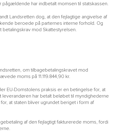
år pågældende har indbetalt momsen til statskassen.
ndt Landsretten dog, at den fejlagtige angivelse af
ukkende beroede på parternes interne forhold. Og
et betalingskrav mod Skattestyrelsen.
andsretten, om tilbagebetalingskravet mod
krævede moms på 11.119.844,90 kr.
ler EU-Domstolens praksis er en betingelse for, at
t leverandøren har betalt beløbet til myndighederne
or, at staten bliver ugrundet beriget i form af
agebetaling af den fejlagtigt fakturerede moms, fordi
erne.