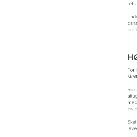
rett
Unde
dans
det 
H
For 
skat
Sels
afta
med 
divi
Skat
leve