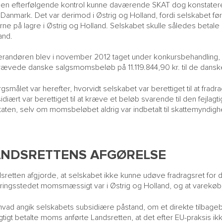
en efterfølgende kontrol kunne daværende SKAT dog konstatere
i Danmark. Det var derimod i Østrig og Holland, fordi selskabet fø
rne på lagre i Østrig og Holland. Selskabet skulle således betal
and.
randøren blev i november 2012 taget under konkursbehandling, og
ævede danske salgsmomsbeløb på 11.119.844,90 kr. til de dans
gsmålet var herefter, hvorvidt selskabet var berettiget til at fr
idiært var berettiget til at kræve et beløb svarende til den fejl
staten, selv om momsbeløbet aldrig var indbetalt til skattemyndi
ANDSRETTENS AFGØRELSE
sretten afgjorde, at selskabet ikke kunne udøve fradragsret fo
ringsstedet momsmæssigt var i Østrig og Holland, og at varekøben
hvad angik selskabets subsidiære påstand, om et direkte tilbageb
agtigt betalte moms anførte Landsretten, at det efter EU-praksis ik