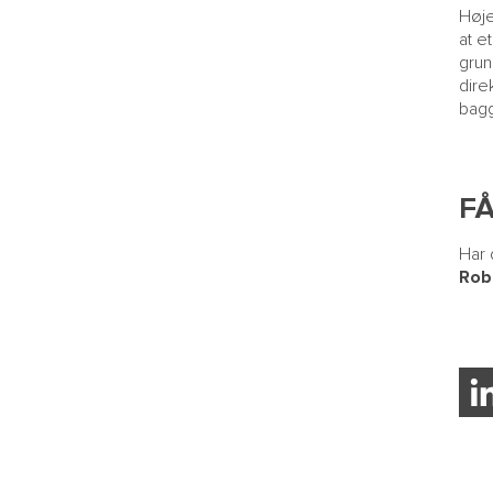
Høje
at e
grun
dire
bagg
F
Har 
Rob