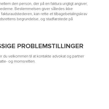
ellem den person, der på en faktura urigtigt angiver,
ghederne. Bestemmelsen giver således ikke
l fakturaudstederen, kan rette et tilbagebetalingskrav
andsrettens begrundelse, og stadfæstede på
SSIGE PROBLEMSTILLINGER
 er du velkommen til at kontakte advokat og partner
skatte- og momsretten.