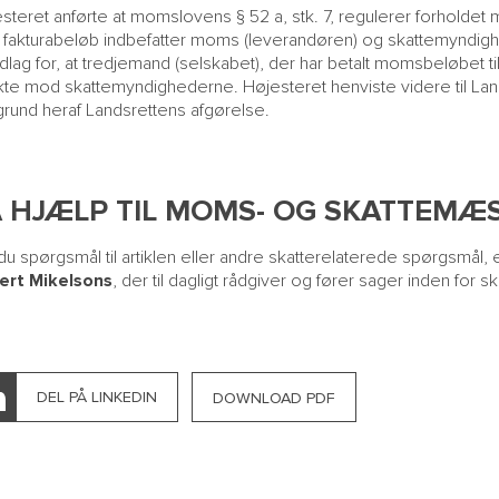
steret anførte at momslovens § 52 a, stk. 7, regulerer forholdet m
t fakturabeløb indbefatter moms (leverandøren) og skattemyndi
dlag for, at tredjemand (selskabet), der har betalt momsbeløbet ti
kte mod skattemyndighederne. Højesteret henviste videre til L
rund heraf Landsrettens afgørelse.
Å HJÆLP TIL MOMS- OG SKATTEMÆ
du spørgsmål til artiklen eller andre skatterelaterede spørgsmål,
ert Mikelsons
, der til dagligt rådgiver og fører sager inden for 
DEL PÅ LINKEDIN
DOWNLOAD PDF