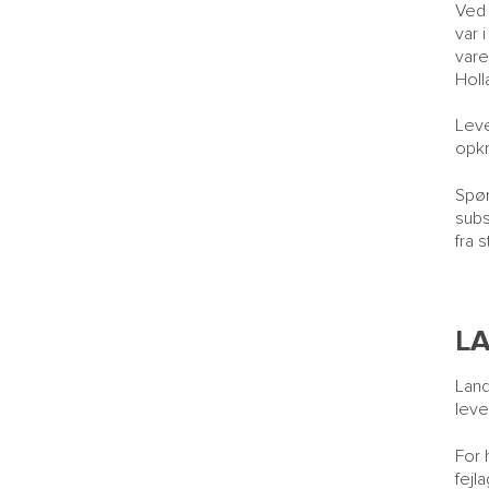
Ved 
var 
vare
Holl
Leve
opkr
Spør
subs
fra 
L
Land
leve
For 
fejl