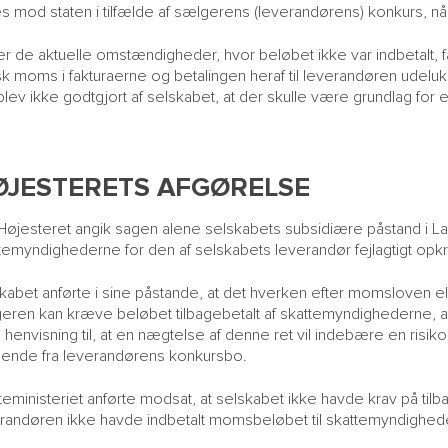
es mod staten i tilfælde af sælgerens (leverandørens) konkurs, n
r de aktuelle omstændigheder, hvor beløbet ikke var indbetalt, fa
k moms i fakturaerne og betalingen heraf til leverandøren udel
blev ikke godtgjort af selskabet, at der skulle være grundlag for 
ØJESTERETS AFGØRELSE
Højesteret angik sagen alene selskabets subsidiære påstand i L
temyndighederne for den af selskabets leverandør fejlagtigt op
kabet anførte i sine påstande, at det hverken efter momsloven el
geren kan kræve beløbet tilbagebetalt af skattemyndighederne, a
henvisning til, at en nægtelse af denne ret vil indebære en risiko f
dende fra leverandørens konkursbo.
teministeriet anførte modsat, at selskabet ikke havde krav på tilb
randøren ikke havde indbetalt momsbeløbet til skattemyndighed