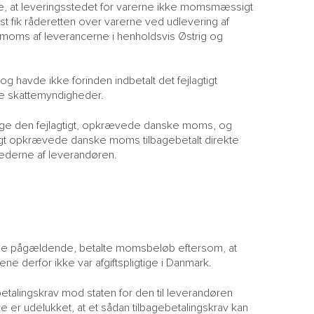
M
, at leveringsstedet for varerne ikke momsmæssigt
H
rst fik råderetten over varerne ved udlevering af
S
e moms af leverancerne i henholdsvis Østrig og
 havde ikke forinden indbetalt det fejlagtigt
ke skattemyndigheder.
adrage den fejlagtigt, opkrævede danske moms, og
agtigt opkrævede danske moms tilbagebetalt direkte
ghederne af leverandøren.
r de pågældende, betalte momsbeløb eftersom, at
e derfor ikke var afgiftspligtige i Danmark.
etalingskrav mod staten for den til leverandøren
ke er udelukket, at et sådan tilbagebetalingskrav kan