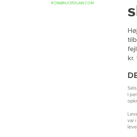
ROM@NJORDLAW.COM
s
Hø
til
fej
kr.
D
Sels
I pe
opkr
Leve
var 
leve