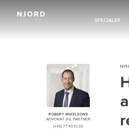
Skip
to
main
content
SPECIALER
NAVIGATION
MENU
NY
H
a
r
ROBERT MIKELSONS
ADVOKAT (H), PARTNER
(+45) 77 40 10 30