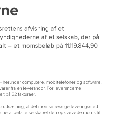
rne
ettens afvisning af et
myndighederne af et selskab, der på
alt – et momsbeløb på 11.119.844,90
 herunder computere, mobiltelefoner og software.
ikvarer fra en leverandør. For leverancerne
lt på 52 fakturaer.
forudsætning, at det momsmæssige leveringssted
ge heraf betalte selskabet den opkrævede moms til
M
NY