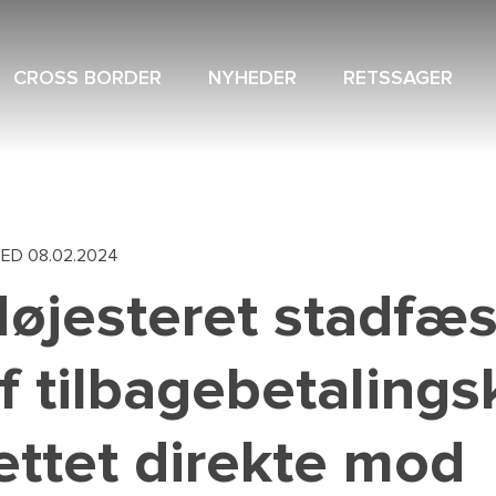
CROSS BORDER
NYHEDER
RETSSAGER
NAVIGAT
SPECIAL
MENU
HED
08.02.2024
øjesteret stadfæs
f tilbagebetaling
ettet direkte mod