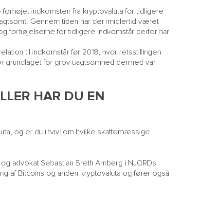
forhøjet indkomsten fra kryptovaluta for tidligere
 uagtsomt. Gennem tiden har der imidlertid været
g forhøjelserne for tidligere indkomstår derfor har
elation til indkomstår før 2018, hvor retsstillingen
vor grundlaget for grov uagtsomhed dermed var
LLER HAR DU EN
luta, og er du i tvivl om hvilke skattemæssige
og advokat
Sebastian Breth Arnberg
i NJORDs
ng af Bitcoins og anden kryptovaluta og fører også