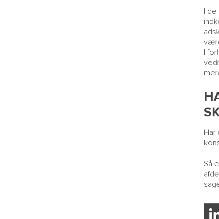
I de
indk
adsk
være
I fo
vedr
mere
H
S
Har 
kons
Så e
afde
sage