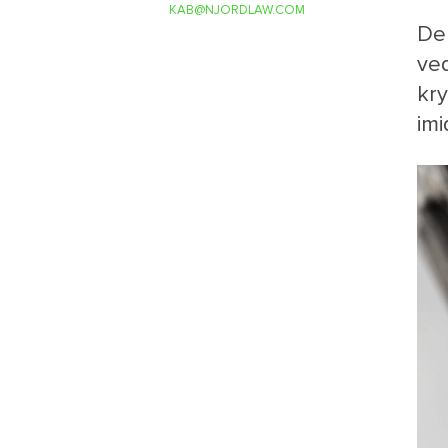
KAB@NJORDLAW.COM
Den
ve
kry
imi