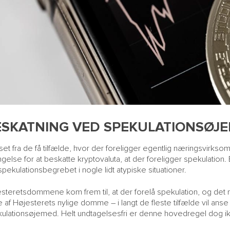
ESKATNING VED SPEKULATIONSØJ
set fra de få tilfælde, hvor der foreligger egentlig næringsvir
ngelse for at beskatte kryptovaluta, at der foreligger spekulati
pekulationsbegrebet i nogle lidt atypiske situationer.
steretsdommene kom frem til, at der forelå spekulation, og det
e af Højesterets nylige domme – i langt de fleste tilfælde vil anse 
ulationsøjemed. Helt undtagelsesfri er denne hovedregel dog i