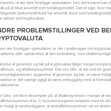
mpelvis vil der ikke foreligge spekulation, hvis det konkret kan
lik på at blive anvendt som betalingsmiddel. Det vil sige, hvor m
rfølgende (dokumenterbart) har anvendt disse som betalingsmiddel
e aktiver end kryptovaluta.
NDRE PROBLEMSTILLINGER VED BE
RYPTOVALUTA
om der foreligger spekulation, er der i skattesager om kryptovalut
ættelse eller ophævelse af den beskatning, som skattemyndighe
relse af gevinster og tab på kryptovaluta følger meget komplice
affelses- og afståelsessummer. Det ses ofte, at det ved en gru
temyndighedernes opgørelse af gevinster og tab, vil være muligt 
indelse er det særligt vigtigt at være omhyggelig med at frem
saktionerne.
ar f.eks. set flere eksempler på, at Skattestyrelsen i mangel af
affelsessummen til kr. 0, hvorved borgeren belastes med en uf
t muligt at sandsynliggøre, at anskaffelsessummen var en anden