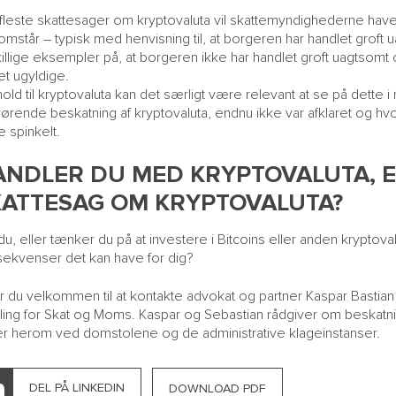
 fleste skattesager om kryptovaluta vil skattemyndighederne have 
omstår – typisk med henvisning til, at borgeren har handlet groft
illige eksempler på, at borgeren ikke har handlet groft uagtsomt o
t ugyldige.
rhold til kryptovaluta kan det særligt være relevant at se på dette i r
ørende beskatning af kryptovaluta, endnu ikke var afklaret og h
 spinkelt.
ANDLER DU MED KRYPTOVALUTA, E
KATTESAG OM KRYPTOVALUTA?
du, eller tænker du på at investere i Bitcoins eller anden kryptova
ekvenser det kan have for dig?
r du velkommen til at kontakte advokat og partner
Kaspar Bastian
ling for Skat og Moms. Kaspar og Sebastian rådgiver om beskatni
r herom ved domstolene og de administrative klageinstanser.
DEL PÅ LINKEDIN
DOWNLOAD PDF