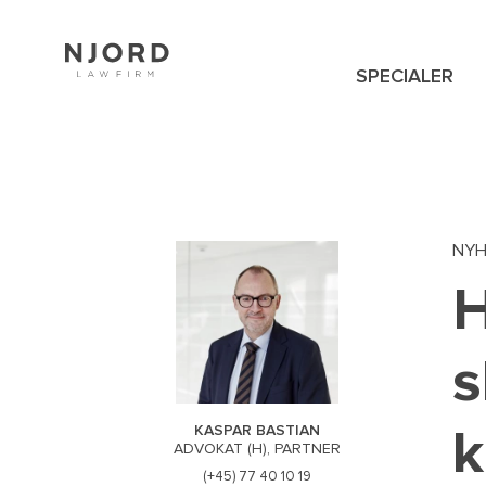
Skip
to
main
content
SPECIALER
NAVIGATION
MENU
NY
H
s
k
KASPAR BASTIAN
ADVOKAT (H), PARTNER
(+45) 77 40 10 19