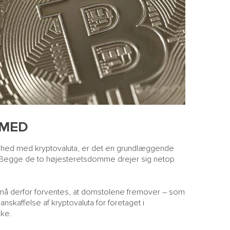
M
H
S
EMED
ksomhed med kryptovaluta, er det en grundlæggende
on. Begge de to højesteretsdomme drejer sig netop
 må derfor forventes, at domstolene fremover – som
anskaffelse af kryptovaluta for foretaget i
kke.