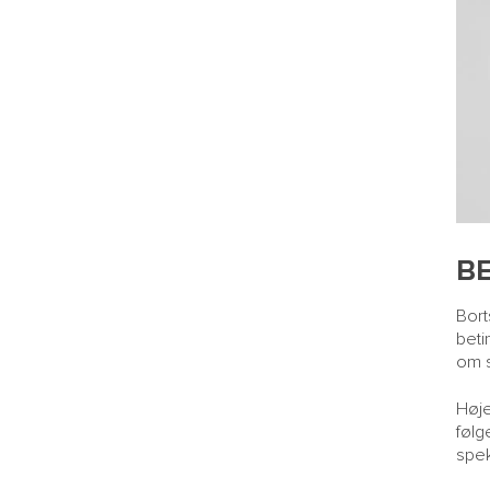
B
Bort
beti
om s
Høje
følg
spek