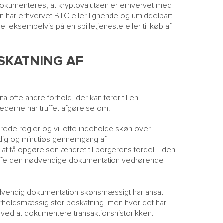
 dokumenteres, at kryptovalutaen er erhvervet med
an har erhvervet BTC eller lignende og umiddelbart
 eksempelvis på en spilletjeneste eller til køb af
SKATNING AF
a ofte andre forhold, der kan fører til en
derne har truffet afgørelse om.
rede regler og vil ofte indeholde skøn over
ndig og minutiøs gennemgang af
at få opgørelsen ændret til borgerens fordel. I den
skaffe den nødvendige dokumentation vedrørende
 nødvendig dokumentation skønsmæssigt har ansat
orholdsmæssig stor beskatning, men hvor det har
 ved at dokumentere transaktionshistorikken.