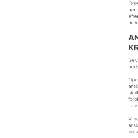
Ekse
henb
efte
andr
A
K
Selv
neds
Opgø
ansk
skat
forb
tran
Vi h
ansk
være