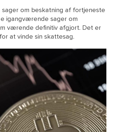
 sager om beskatning af fortjeneste
nge igangværende sager om
om værende definitiv afgjort. Det er
for at vinde sin skattesag.
M
NY