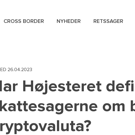
CROSS BORDER
NYHEDER
RETSSAGER
NAVIGAT
SPECIAL
MENU
HED
26.04.2023
ar Højesteret defin
kattesagerne om 
ryptovaluta?